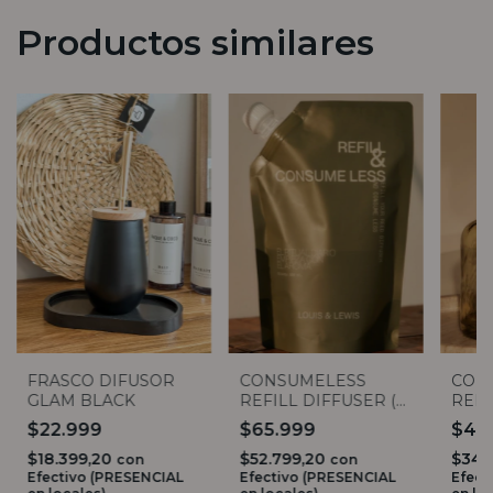
Productos similares
FRASCO DIFUSOR
CONSUMELESS
CON
GLAM BLACK
REFILL DIFFUSER (6
REF
aromas)
SPRA
$22.999
$65.999
$42
LEWI
$18.399,20
$52.799,20
$34.
con
con
Efectivo (PRESENCIAL
Efectivo (PRESENCIAL
Efect