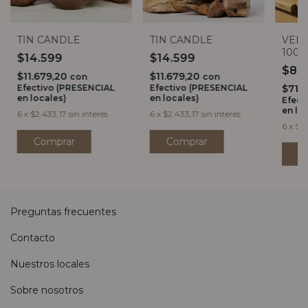
TIN CANDLE
TIN CANDLE
VEL
1000
$14.599
$14.599
$89
$11.679,20
$11.679,20
con
con
Efectivo (PRESENCIAL
Efectivo (PRESENCIAL
$71.
en locales)
en locales)
Efect
en lo
6
x
$2.433,17
sin interés
6
x
$2.433,17
sin interés
6
x
$14
Comprar
Comprar
Preguntas frecuentes
Contacto
Nuestros locales
Sobre nosotros