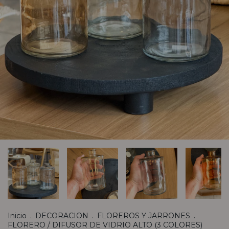
Inicio
.
DECORACION
.
FLOREROS Y JARRONES
.
FLORERO / DIFUSOR DE VIDRIO ALTO (3 COLORES)