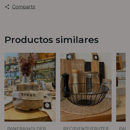
Compartir
Productos similares
OR
PANERA/HOLDER
RECIPIENTE/FRUTERA
PAN