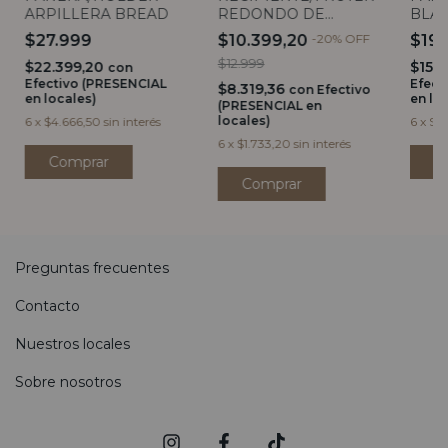
ARPILLERA BREAD
REDONDO DE
BLAN
HIERRO
MEDI
$27.999
$10.399,20
-
20
%
OFF
$19
$12.999
$22.399,20
$15.
con
Efectivo (PRESENCIAL
Efect
$8.319,36
con
Efectivo
en locales)
en lo
(PRESENCIAL en
locales)
6
x
$4.666,50
sin interés
6
x
$3.
6
x
$1.733,20
sin interés
C
Preguntas frecuentes
Contacto
Nuestros locales
Sobre nosotros