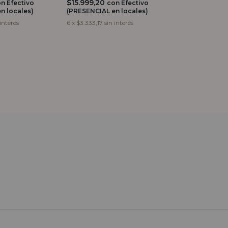
$15.999,20
on
Efectivo
con
Efectivo
n locales)
(PRESENCIAL en locales)
 interés
6
x
$3.333,17
sin interés