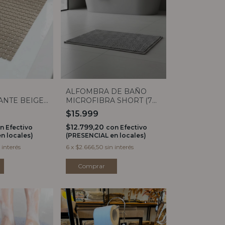
ALFOMBRA DE BAÑO
MICROFIBRA SHORT (7
ANTE BEIGE
COLORES)
$15.999
$12.799,20
con
Efectivo
n
Efectivo
(PRESENCIAL en locales)
n locales)
6
x
$2.666,50
sin interés
 interés
Comprar