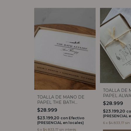
TOALLA DE 
PAPEL ALWA
TOALLA DE MANO DE
FLOWERS X
PAPEL THE BATH
$28.999
AFFAIRE X20
$28.999
$23.199,20
c
(PRESENCIAL e
$23.199,20
con
Efectivo
(PRESENCIAL en locales)
6
x
$4.833,17
sin
6
x
$4.833,17
sin interés