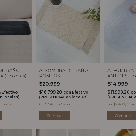
DE BAÑO
ALFOMBRA DE BAÑO
ALFOMBRA
(3 colores)
ROMBOS
ANTIDESLIZ
PERLAS 38X
$20.999
$14.999
$16.799,20
$11.999,20
n
Efectivo
con
Efectivo
co
n locales)
(PRESENCIAL en locales)
(PRESENCIAL e
interés
6
x
$3.499,83
sin interés
6
x
$2.499,83
si