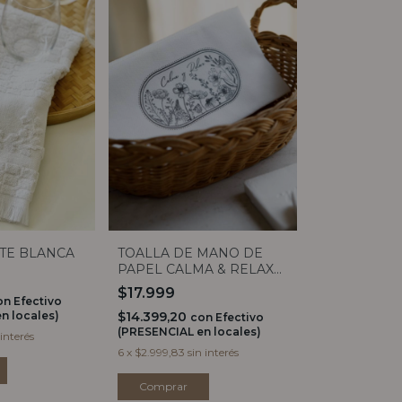
TE BLANCA
TOALLA DE MANO DE
PAPEL CALMA & RELAX
X12
$17.999
on
Efectivo
n locales)
$14.399,20
con
Efectivo
(PRESENCIAL en locales)
 interés
6
x
$2.999,83
sin interés