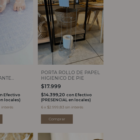
PORTA ROLLO DE PAPEL
ANTE
HIGIENICO DE PIE
68
$17.999
$14.399,20
n
Efectivo
con
Efectivo
n locales)
(PRESENCIAL en locales)
n interés
6
x
$2.999,83
sin interés