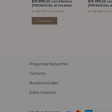
$15.999,20
$15.199,20
con
Efectivo
co
(PRESENCIAL en locales)
(PRESENCIAL e
6
x
$3.333,17
sin interés
6
x
$3.166,50
sin 
Preguntas frecuentes
Contacto
Nuestros locales
Sobre nosotros
Medios de pago