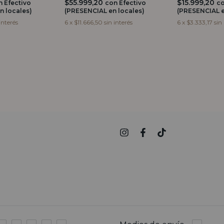
$55.999,20
$15.999,20
n
Efectivo
con
Efectivo
c
n locales)
(PRESENCIAL en locales)
(PRESENCIAL e
interés
6
x
$11.666,50
sin interés
6
x
$3.333,17
sin