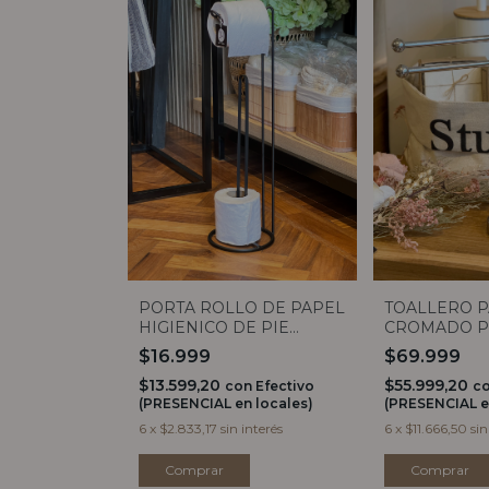
PORTA ROLLO DE PAPEL
TOALLERO P
HIGIENICO DE PIE
CROMADO P
NEGRO
$16.999
$69.999
$13.599,20
$55.999,20
con
Efectivo
c
(PRESENCIAL en locales)
(PRESENCIAL e
6
x
$2.833,17
sin interés
6
x
$11.666,50
sin