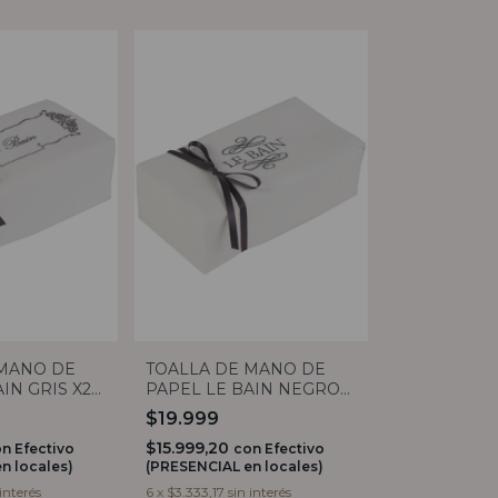
 MANO DE
TOALLA DE MANO DE
IN GRIS X20
PAPEL LE BAIN NEGRO
DORNO
X25 CLAUDIA ADORNO
$19.999
$15.999,20
on
Efectivo
con
Efectivo
n locales)
(PRESENCIAL en locales)
 interés
6
x
$3.333,17
sin interés