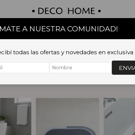
UMATE A NUESTRA COMUNIDAD!
on
Textil
Bazar
Baño
Muebles
Sillas 
cibí todas las ofertas y novedades en exclusiva
 Y TOALLAS
ENVI