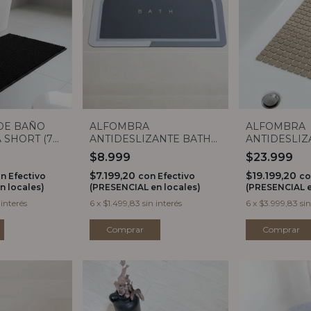
DE BAÑO
ALFOMBRA
ALFOMBRA
 SHORT (7
ANTIDESLIZANTE BATH
ANTIDESLIZ
BLACK CURVE
GRID
$8.999
$23.999
$7.199,20
$19.199,20
on
Efectivo
con
Efectivo
co
n locales)
(PRESENCIAL en locales)
(PRESENCIAL e
 interés
6
x
$1.499,83
sin interés
6
x
$3.999,83
sin