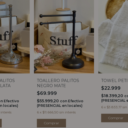
ALITOS
TOALLERO PALITOS
TOWEL PETI
LATA
NEGRO MATE
$22.999
$69.999
$18.399,20
c
$55.999,20
(PRESENCIAL e
on
Efectivo
con
Efectivo
n locales)
(PRESENCIAL en locales)
6
x
$3.833,17
sin
 interés
6
x
$11.666,50
sin interés