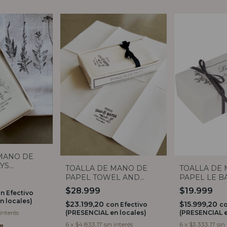
MANO DE
YS
TOALLA DE MANO DE
TOALLA DE
20
PAPEL TOWEL AND
PAPEL LE BA
SOAP X20
CLAUDIA A
$28.999
$19.999
on
Efectivo
n locales)
$23.199,20
$15.999,20
con
Efectivo
c
(PRESENCIAL en locales)
(PRESENCIAL e
 interés
6
x
$4.833,17
sin interés
6
x
$3.333,17
sin