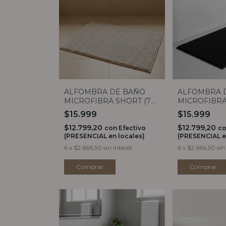
ALFOMBRA DE BAÑO
ALFOMBRA 
MICROFIBRA SHORT (7
MICROFIBRA
COLORES)
COLORES)
$15.999
$15.999
$12.799,20
$12.799,20
con
Efectivo
c
(PRESENCIAL en locales)
(PRESENCIAL e
6
x
$2.666,50
sin interés
6
x
$2.666,50
sin
Comprar
Comprar