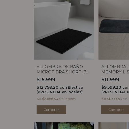
ALFOMBRA DE BAÑO
ALFOMBRA 
MICROFIBRA SHORT (7
MEMORY LISA 
COLORES)
$15.999
$11.999
$12.799,20
$9.599,20
con
Efectivo
co
(PRESENCIAL en locales)
(PRESENCIAL e
6
x
$2.666,50
sin interés
6
x
$1.999,83
sin 
Comprar
Comprar