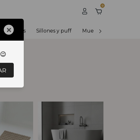
0
×
y banquetas
Sillones y puff
Muebles de exterior
 😉
AR