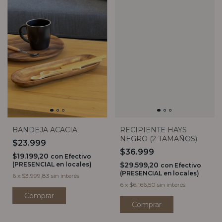
BANDEJA ACACIA
RECIPIENTE HAYS
NEGRO (2 TAMAÑOS)
$23.999
$36.999
$19.199,20
con
Efectivo
(PRESENCIAL en locales)
$29.599,20
con
Efectivo
(PRESENCIAL en locales)
6
x
$3.999,83
sin interés
6
x
$6.166,50
sin interés
Comprar