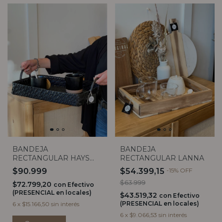
BANDEJA
BANDEJA
RECTANGULAR HAYS
RECTANGULAR LANNA
NEGRA CON ASA (2
$90.999
$54.399,15
-
15
%
OFF
TAMAÑOS)
$63.999
$72.799,20
con
Efectivo
(PRESENCIAL en locales)
$43.519,32
con
Efectivo
(PRESENCIAL en locales)
6
x
$15.166,50
sin interés
6
x
$9.066,53
sin interés