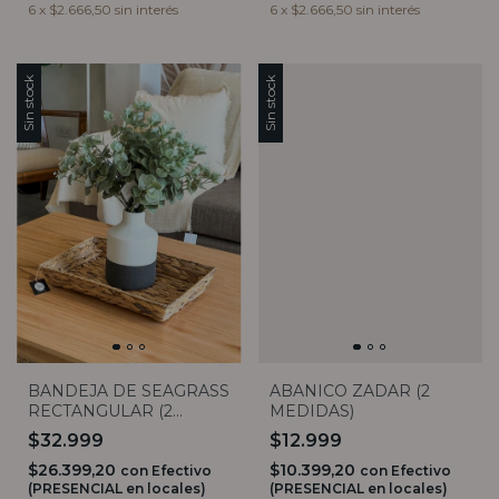
6
x
$2.666,50
sin interés
6
x
$2.666,50
sin interés
Sin stock
Sin stock
BANDEJA DE SEAGRASS
ABANICO ZADAR (2
RECTANGULAR (2
MEDIDAS)
TAMAÑOS)
$32.999
$12.999
$26.399,20
$10.399,20
con
Efectivo
con
Efectivo
(PRESENCIAL en locales)
(PRESENCIAL en locales)