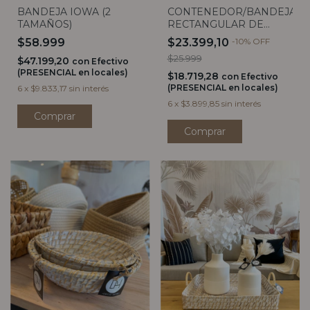
BANDEJA IOWA (2
CONTENEDOR/BANDEJA
TAMAÑOS)
RECTANGULAR DE
JACINTO (3 TAMAÑOS)
$58.999
$23.399,10
-
10
%
OFF
$25.999
$47.199,20
con
Efectivo
(PRESENCIAL en locales)
$18.719,28
con
Efectivo
(PRESENCIAL en locales)
6
x
$9.833,17
sin interés
6
x
$3.899,85
sin interés
Comprar
Comprar