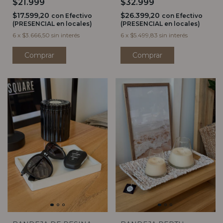
$21.999
$32.999
$17.599,20
$26.399,20
con
Efectivo
con
Efectivo
(PRESENCIAL en locales)
(PRESENCIAL en locales)
6
x
$3.666,50
sin interés
6
x
$5.499,83
sin interés