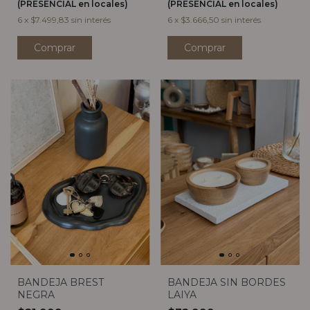
(PRESENCIAL en locales)
(PRESENCIAL en locales)
6
x
$7.499,83
sin interés
6
x
$3.666,50
sin interés
BANDEJA BREST
BANDEJA SIN BORDES
NEGRA
LAIYA