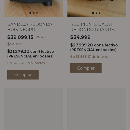
BANDEJA REDONDA
RECIPIENTE DALAT
BOIS NEGRO
REDONDO GRANDE
40X10
$39.099,15
-
26
%
OFF
$34.999
$52.999
$27.999,20
con
Efectivo
(PRESENCIAL en locales)
$31.279,32
con
Efectivo
(PRESENCIAL en locales)
6
x
$5.833,17
sin interés
6
x
$6.516,53
sin interés