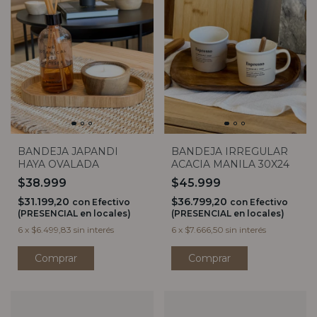
BANDEJA IRREGULAR
BANDEJA JAPANDI
ACACIA MANILA 30X24
HAYA OVALADA
$45.999
$38.999
$36.799,20
$31.199,20
con
Efectivo
con
Efectivo
(PRESENCIAL en locales)
(PRESENCIAL en locales)
6
x
$7.666,50
sin interés
6
x
$6.499,83
sin interés