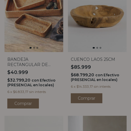
BANDEJA
CUENCO LAOS 25CM
RECTANGULAR DE
$85.999
RATTAN GIANNA (3
$40.999
$68.799,20
MEDIDAS)
con
Efectivo
$32.799,20
(PRESENCIAL en locales)
con
Efectivo
(PRESENCIAL en locales)
6
x
$14.333,17
sin interés
6
x
$6.833,17
sin interés
Comprar