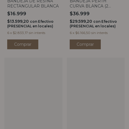
BANDEJA DE RESINA
BANDEJA PERTH
RECTANGULAR BLANCA
CURVA BLANCA (2
tamaños)
$16.999
$36.999
$13.599,20
$29.599,20
con
Efectivo
con
Efectivo
(PRESENCIAL en locales)
(PRESENCIAL en locales)
6
x
$2.833,17
sin interés
6
x
$6.166,50
sin interés
Comprar