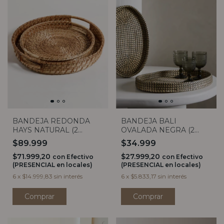
BANDEJA REDONDA
BANDEJA BALI
HAYS NATURAL (2
OVALADA NEGRA (2
TAMAÑOS)
TAMAÑOS)
$89.999
$34.999
$71.999,20
$27.999,20
con
Efectivo
con
Efectivo
(PRESENCIAL en locales)
(PRESENCIAL en locales)
6
x
$14.999,83
sin interés
6
x
$5.833,17
sin interés
Comprar
Comprar