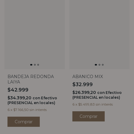
BANDEJA REDONDA
ABANICO MIX
LAIYA
$32.999
$42.999
$26.399,20
con
Efectivo
$34.399,20
(PRESENCIAL en locales)
con
Efectivo
(PRESENCIAL en locales)
6
x
$5.499,83
sin interés
6
x
$7.166,50
sin interés