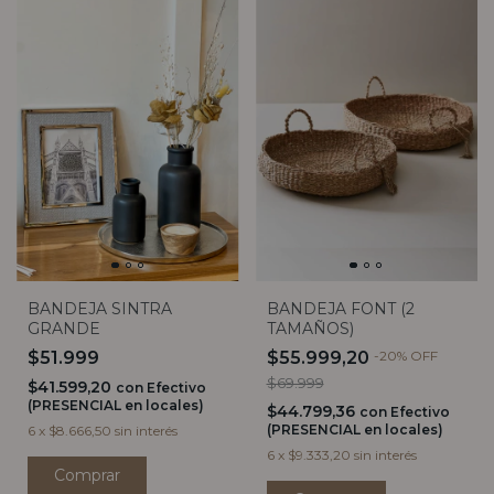
BANDEJA SINTRA
BANDEJA FONT (2
GRANDE
TAMAÑOS)
$51.999
$55.999,20
-
20
%
OFF
$69.999
$41.599,20
con
Efectivo
(PRESENCIAL en locales)
$44.799,36
con
Efectivo
(PRESENCIAL en locales)
6
x
$8.666,50
sin interés
6
x
$9.333,20
sin interés