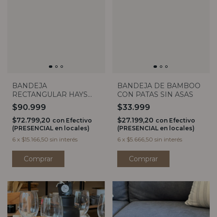
BANDEJA
BANDEJA DE BAMBOO
RECTANGULAR HAYS
CON PATAS SIN ASAS
CON ASA (2 TAMAÑOS)
$90.999
$33.999
$72.799,20
$27.199,20
con
Efectivo
con
Efectivo
(PRESENCIAL en locales)
(PRESENCIAL en locales)
6
x
$15.166,50
sin interés
6
x
$5.666,50
sin interés
Comprar