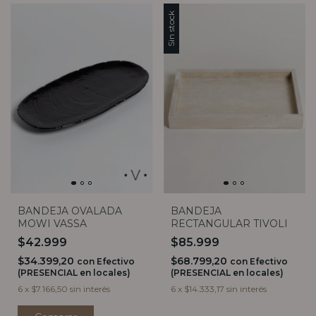
Sin stock
BANDEJA OVALADA
BANDEJA
MOWI VASSA
RECTANGULAR TIVOLI
$42.999
$85.999
$34.399,20
$68.799,20
con
Efectivo
con
Efectivo
(PRESENCIAL en locales)
(PRESENCIAL en locales)
6
x
$7.166,50
sin interés
6
x
$14.333,17
sin interés