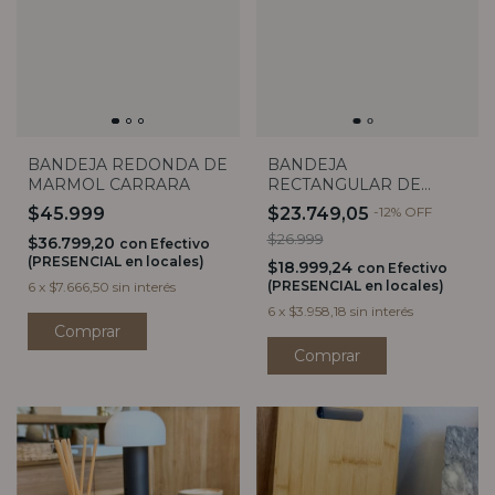
BANDEJA REDONDA DE
BANDEJA
MARMOL CARRARA
RECTANGULAR DE
MELAMINA GIZA LIGHT
$45.999
$23.749,05
-
12
%
OFF
$26.999
$36.799,20
con
Efectivo
(PRESENCIAL en locales)
$18.999,24
con
Efectivo
(PRESENCIAL en locales)
6
x
$7.666,50
sin interés
6
x
$3.958,18
sin interés