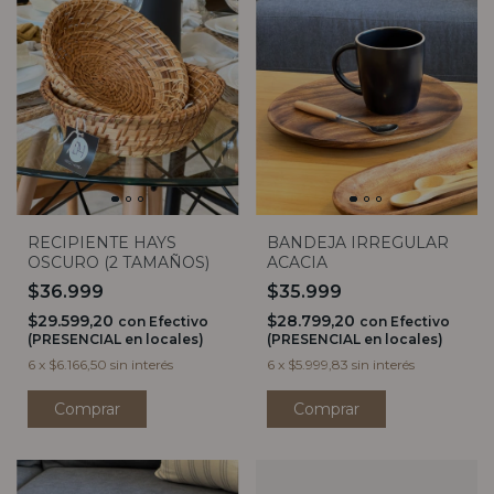
RECIPIENTE HAYS
BANDEJA IRREGULAR
OSCURO (2 TAMAÑOS)
ACACIA
$36.999
$35.999
$29.599,20
$28.799,20
con
Efectivo
con
Efectivo
(PRESENCIAL en locales)
(PRESENCIAL en locales)
6
x
$6.166,50
sin interés
6
x
$5.999,83
sin interés
Comprar