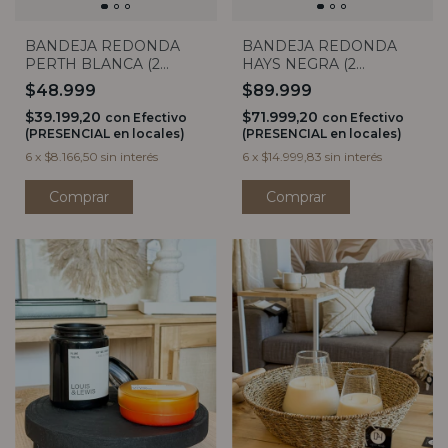
BANDEJA REDONDA
BANDEJA REDONDA
PERTH BLANCA (2
HAYS NEGRA (2
MEDIDAS)
TAMAÑOS)
$48.999
$89.999
$39.199,20
$71.999,20
con
Efectivo
con
Efectivo
(PRESENCIAL en locales)
(PRESENCIAL en locales)
6
x
$8.166,50
sin interés
6
x
$14.999,83
sin interés
Comprar
Comprar