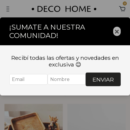
0
¡SUMATE A NUESTRA
×
COMUNIDAD!
Inicio
.
DECORACION
.
BANDEJAS Y CENTROS DE MESA
BANDEJAS Y
Recibí todas las ofertas y novedades en
exclusiva 😉
CENTROS DE MESA
ENVIAR
Ordenar
Filtrar