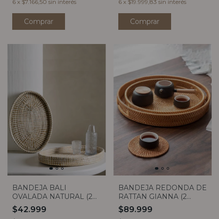
6
x
$7.166,50
sin interés
6
x
$19.999,83
sin interés
BANDEJA BALI
BANDEJA REDONDA DE
OVALADA NATURAL (2
RATTAN GIANNA (2
TAMAÑOS)
TAMAÑOS)
$42.999
$89.999