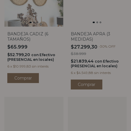
BANDEJA CADIZ (6
BANDEJA APRA (3
TAMAÑOS)
MEDIDAS)
$65.999
$27.299,30
-
30
%
OFF
$38.999
$52.799,20
con
Efectivo
(PRESENCIAL en locales)
$21.839,44
con
Efectivo
(PRESENCIAL en locales)
6
x
$10.999,83
sin interés
6
x
$4.549,88
sin interés
Comprar
Comprar