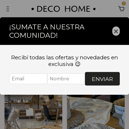
0
¡SUMATE A NUESTRA
×
COMUNIDAD!
Inicio
.
BAZAR
.
COMEDOR
COMEDOR
Recibí todas las ofertas y novedades en
exclusiva 😉
Ordenar
Filtrar
ENVIAR