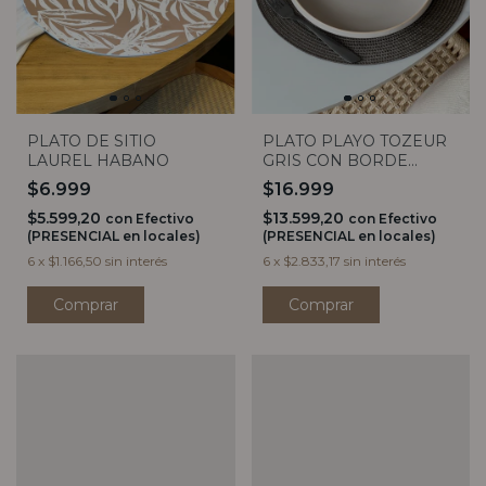
PLATO DE SITIO
PLATO PLAYO TOZEUR
LAUREL HABANO
GRIS CON BORDE
NATURAL 26CM
$6.999
$16.999
$5.599,20
$13.599,20
con
Efectivo
con
Efectivo
(PRESENCIAL en locales)
(PRESENCIAL en locales)
6
x
$1.166,50
sin interés
6
x
$2.833,17
sin interés