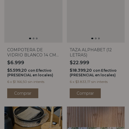
COMPOTERA DE
TAZA ALPHABET (12
VIDRIO BLANCO 14 CM
LETRAS)
BORMIOLI ROCCO
$6.999
$22.999
$5.599,20
$18.399,20
con
Efectivo
con
Efectivo
(PRESENCIAL en locales)
(PRESENCIAL en locales)
6
x
$1.166,50
sin interés
6
x
$3.833,17
sin interés
Comprar