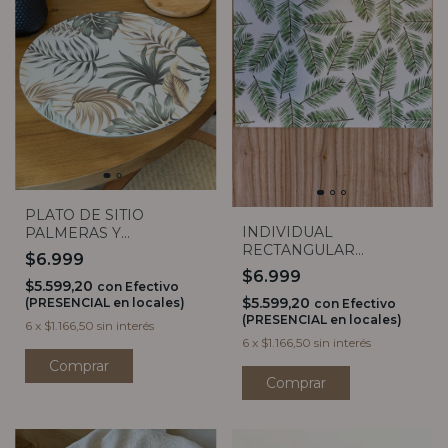
PLATO DE SITIO
INDIVIDUAL
PALMERAS Y
RECTANGULAR
HELECHOS
$6.999
BAMBOO
$6.999
$5.599,20
con
Efectivo
$5.599,20
(PRESENCIAL en locales)
con
Efectivo
(PRESENCIAL en locales)
6
x
$1.166,50
sin interés
6
x
$1.166,50
sin interés