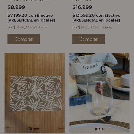
ROCCO
$8.999
$16.999
$7.199,20
$13.599,20
con
Efectivo
con
Efectivo
(PRESENCIAL en locales)
(PRESENCIAL en locales)
6
x
$1.499,83
sin interés
6
x
$2.833,17
sin interés