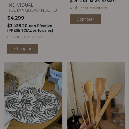
(PRESENCIAL en locales)
INDIVIDUAL
6
x
$1.166,50
sin interés
RECTANGULAR NEGRO
$4.299
$3.439,20
con
Efectivo
(PRESENCIAL en locales)
6
x
$716,50
sin interés