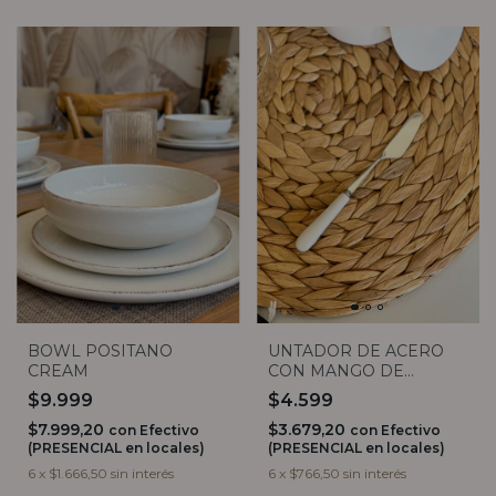
UNTADOR DE ACERO
BOWL POSITANO
CON MANGO DE
CREAM
CERAMICA BLANCO
$4.599
$9.999
15CM
$3.679,20
$7.999,20
con
Efectivo
con
Efectivo
(PRESENCIAL en locales)
(PRESENCIAL en locales)
6
x
$766,50
sin interés
6
x
$1.666,50
sin interés