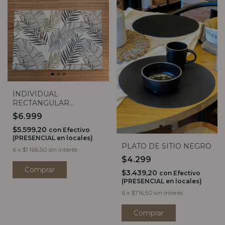
INDIVIDUAL
RECTANGULAR
PALMERAS
$6.999
$5.599,20
con
Efectivo
(PRESENCIAL en locales)
PLATO DE SITIO NEGRO
6
x
$1.166,50
sin interés
$4.299
$3.439,20
con
Efectivo
(PRESENCIAL en locales)
6
x
$716,50
sin interés