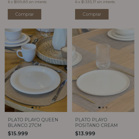
6
x
$999,83
sin interés
6
x
$1.333,17
sin interés
PLATO PLAYO QUEEN
PLATO PLAYO
BLANCO 27CM
POSITANO CREAM
$15.999
$13.999