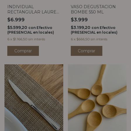
INDIVIDUAL
VASO DEGUSTACION
RECTANGULAR LAUREL
BOMBE 550 ML
HABANO
$6.999
$3.999
$5.599,20
$3.199,20
con
Efectivo
con
Efectivo
(PRESENCIAL en locales)
(PRESENCIAL en locales)
6
x
$1.166,50
sin interés
6
x
$666,50
sin interés