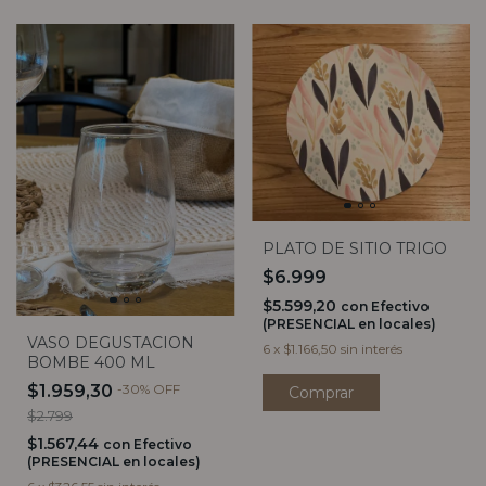
PLATO DE SITIO TRIGO
$6.999
$5.599,20
con
Efectivo
(PRESENCIAL en locales)
VASO DEGUSTACION
6
x
$1.166,50
sin interés
BOMBE 400 ML
$1.959,30
-
30
%
OFF
$2.799
$1.567,44
con
Efectivo
(PRESENCIAL en locales)