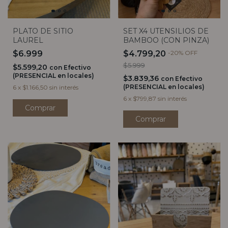
PLATO DE SITIO
SET X4 UTENSILIOS DE
LAUREL
BAMBOO (CON PINZA)
$6.999
$4.799,20
-
20
%
OFF
$5.999
$5.599,20
con
Efectivo
(PRESENCIAL en locales)
$3.839,36
con
Efectivo
(PRESENCIAL en locales)
6
x
$1.166,50
sin interés
6
x
$799,87
sin interés