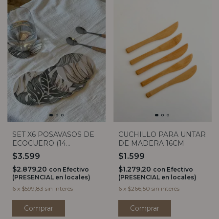
SET X6 POSAVASOS DE
CUCHILLO PARA UNTAR
ECOCUERO (14
DE MADERA 16CM
COLORES)
$3.599
$1.599
$2.879,20
$1.279,20
con
Efectivo
con
Efectivo
(PRESENCIAL en locales)
(PRESENCIAL en locales)
6
x
$599,83
sin interés
6
x
$266,50
sin interés
Comprar