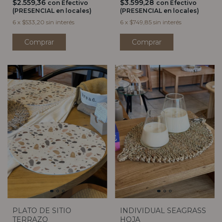
$3.599,28
$2.559,36
con
Efectivo
con
Efectivo
(PRESENCIAL en locales)
(PRESENCIAL en locales)
6
x
$749,85
sin interés
6
x
$533,20
sin interés
PLATO DE SITIO
INDIVIDUAL SEAGRASS
TERRAZO
HOJA