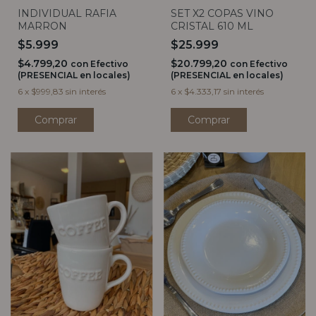
INDIVIDUAL RAFIA
SET X2 COPAS VINO
MARRON
CRISTAL 610 ML
$5.999
$25.999
$4.799,20
$20.799,20
con
Efectivo
con
Efectivo
(PRESENCIAL en locales)
(PRESENCIAL en locales)
6
x
$999,83
sin interés
6
x
$4.333,17
sin interés