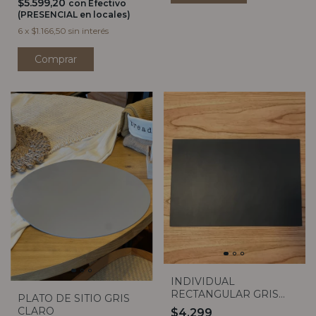
$5.599,20
con
Efectivo
(PRESENCIAL en locales)
6
x
$1.166,50
sin interés
INDIVIDUAL
RECTANGULAR GRIS
PLATO DE SITIO GRIS
OSCURO
CLARO
$4.299