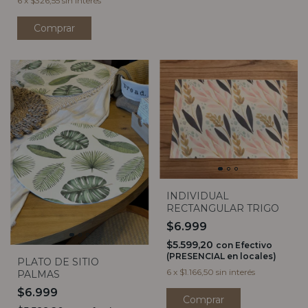
6
x
$326,55
sin interés
INDIVIDUAL
RECTANGULAR TRIGO
$6.999
$5.599,20
con
Efectivo
(PRESENCIAL en locales)
PLATO DE SITIO
6
x
$1.166,50
sin interés
PALMAS
$6.999