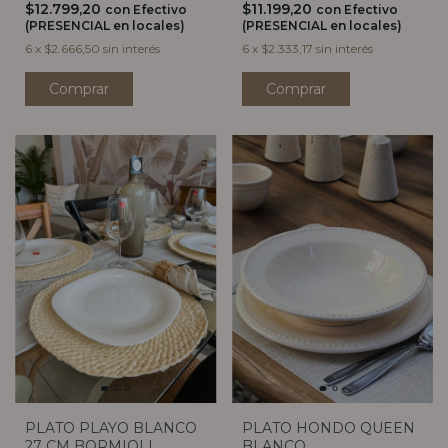
$12.799,20
$11.199,20
con
Efectivo
con
Efectivo
(PRESENCIAL en locales)
(PRESENCIAL en locales)
6
x
$2.666,50
sin interés
6
x
$2.333,17
sin interés
PLATO PLAYO BLANCO
PLATO HONDO QUEEN
27 CM BORMIOLI
BLANCO