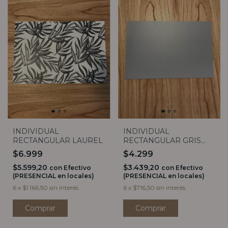
INDIVIDUAL
INDIVIDUAL
RECTANGULAR LAUREL
RECTANGULAR GRIS
CLARO
$6.999
$4.299
$5.599,20
$3.439,20
con
Efectivo
con
Efectivo
(PRESENCIAL en locales)
(PRESENCIAL en locales)
6
x
$1.166,50
sin interés
6
x
$716,50
sin interés