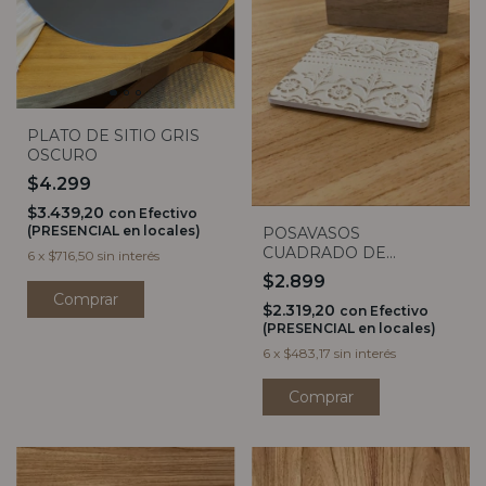
PLATO DE SITIO GRIS
OSCURO
$4.299
$3.439,20
con
Efectivo
(PRESENCIAL en locales)
POSAVASOS
CUADRADO DE
6
x
$716,50
sin interés
MADERA TRAMADA
$2.899
(unidad)
$2.319,20
con
Efectivo
(PRESENCIAL en locales)
6
x
$483,17
sin interés