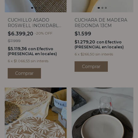
CUCHILLO ASADO
CUCHARA DE MADERA
ROSWELL INOXIDABLE
REDONDA 13CM
CORAL
$6.399,20
-
20
%
OFF
$1.599
$7.999
$1.279,20
con
Efectivo
(PRESENCIAL en locales)
$5.119,36
con
Efectivo
(PRESENCIAL en locales)
6
x
$266,50
sin interés
6
x
$1.066,53
sin interés