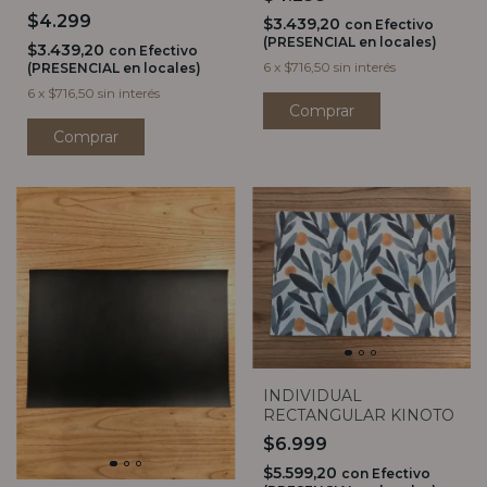
$4.299
$3.439,20
con
Efectivo
(PRESENCIAL en locales)
$3.439,20
con
Efectivo
6
x
$716,50
sin interés
(PRESENCIAL en locales)
6
x
$716,50
sin interés
INDIVIDUAL
RECTANGULAR KINOTO
$6.999
$5.599,20
con
Efectivo