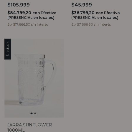
1000CC
$105.999
$45.999
$84.799,20
$36.799,20
con
Efectivo
con
Efectivo
(PRESENCIAL en locales)
(PRESENCIAL en locales)
6
x
$17.666,50
sin interés
6
x
$7.666,50
sin interés
Sin stock
JARRA SUNFLOWER
1000ML