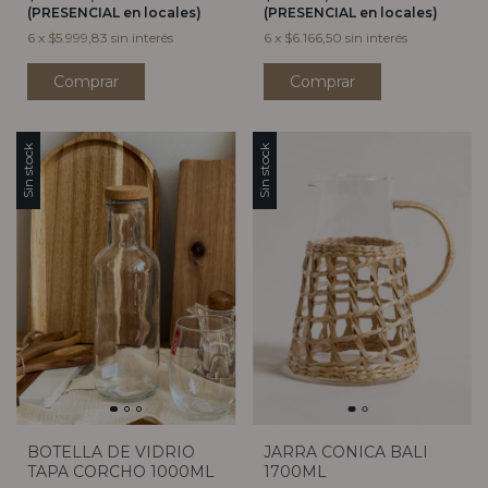
(PRESENCIAL en locales)
(PRESENCIAL en locales)
6
x
$5.999,83
sin interés
6
x
$6.166,50
sin interés
Sin stock
Sin stock
BOTELLA DE VIDRIO
JARRA CONICA BALI
TAPA CORCHO 1000ML
1700ML