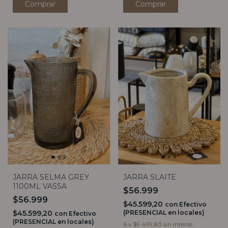
JARRA SELMA GREY
JARRA SLAITE
1100ML VASSA
$56.999
$56.999
$45.599,20
con
Efectivo
$45.599,20
(PRESENCIAL en locales)
con
Efectivo
(PRESENCIAL en locales)
6
x
$9.499,83
sin interés