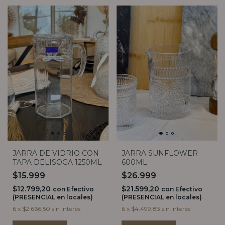
JARRA DE VIDRIO CON
JARRA SUNFLOWER
TAPA DELISOGA 1250ML
600ML
$15.999
$26.999
$12.799,20
$21.599,20
con
Efectivo
con
Efectivo
(PRESENCIAL en locales)
(PRESENCIAL en locales)
6
x
$2.666,50
sin interés
6
x
$4.499,83
sin interés