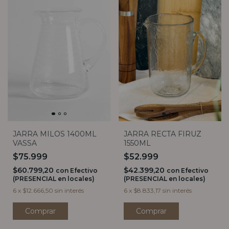
JARRA MILOS 1400ML
JARRA RECTA FIRUZ
VASSA
1550ML
$75.999
$52.999
$60.799,20
$42.399,20
con
Efectivo
con
Efectivo
(PRESENCIAL en locales)
(PRESENCIAL en locales)
6
x
$12.666,50
sin interés
6
x
$8.833,17
sin interés