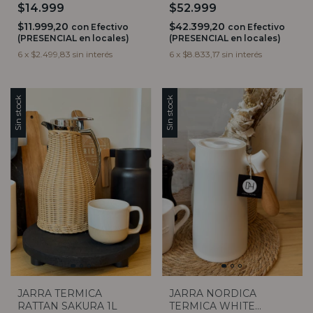
$14.999
$52.999
$11.999,20
$42.399,20
con
Efectivo
con
Efectivo
(PRESENCIAL en locales)
(PRESENCIAL en locales)
6
x
$2.499,83
sin interés
6
x
$8.833,17
sin interés
Sin stock
Sin stock
JARRA TERMICA
JARRA NORDICA
RATTAN SAKURA 1L
TERMICA WHITE