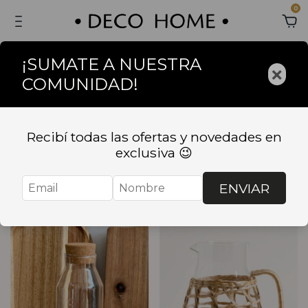
0
¡SUMATE A NUESTRA
×
COMUNIDAD!
Inicio
.
BAZAR
.
COMEDOR
.
Jarras y Botellas
Jarras y Botellas
Recibí todas las ofertas y novedades en
exclusiva 😉
Ordenar
Filtrar
ENVIAR