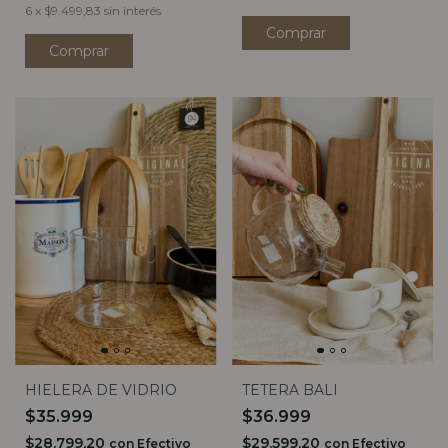
6
x
$9.499,83
sin interés
HIELERA DE VIDRIO
TETERA BALI
$35.999
$36.999
$28.799,20
$29.599,20
con
Efectivo
con
Efectivo