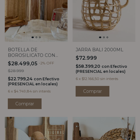
BOTELLA DE
JARRA BALI 2000ML
BOROSILICATO CON
$72.999
TAPA DE CORCHO (2
$28.499,05
-
2
%
OFF
$58.399,20
tamaños)
con
Efectivo
$28.999
(PRESENCIAL en locales)
$22.799,24
6
x
$12.166,50
sin interés
con
Efectivo
(PRESENCIAL en locales)
6
x
$4.749,84
sin interés
Comprar