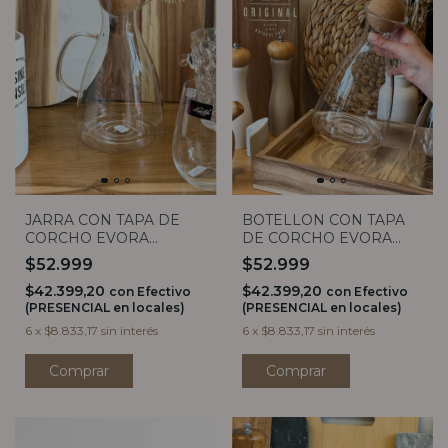
JARRA CON TAPA DE
BOTELLON CON TAPA
CORCHO EVORA
DE CORCHO EVORA
1600ML
1600 ML
$52.999
$52.999
$42.399,20
$42.399,20
con
Efectivo
con
Efectivo
(PRESENCIAL en locales)
(PRESENCIAL en locales)
6
x
$8.833,17
sin interés
6
x
$8.833,17
sin interés