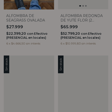
ALFOMBRA DE
ALFOMBRA REDONDA
SEAGRASS OVALADA
DE YUTE FLOR (2
medidas)
$27.999
$65.999
$22.399,20
$52.799,20
con
Efectivo
con
Efectivo
(PRESENCIAL en locales)
(PRESENCIAL en locales)
6
x
$4.666,50
sin interés
6
x
$10.999,83
sin interés
Sin stock
Sin stock