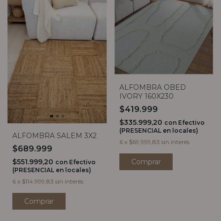
ALFOMBRA OBED
IVORY 160X230
$419.999
$335.999,20
con
Efectivo
(PRESENCIAL en locales)
ALFOMBRA SALEM 3X2
6
x
$69.999,83
sin interés
$689.999
$551.999,20
con
Efectivo
(PRESENCIAL en locales)
6
x
$114.999,83
sin interés
Comprar