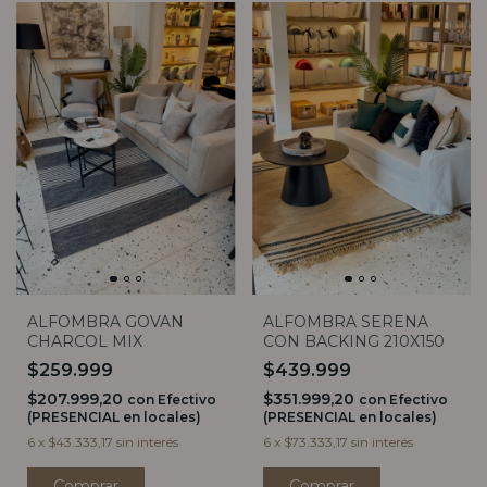
ALFOMBRA GOVAN
ALFOMBRA SERENA
CHARCOL MIX
CON BACKING 210X150
$259.999
$439.999
$207.999,20
$351.999,20
con
Efectivo
con
Efectivo
(PRESENCIAL en locales)
(PRESENCIAL en locales)
6
x
$43.333,17
sin interés
6
x
$73.333,17
sin interés
Comprar