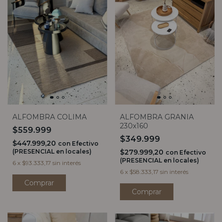
ALFOMBRA COLIMA
ALFOMBRA GRANIA
230x160
$559.999
$349.999
$447.999,20
con
Efectivo
(PRESENCIAL en locales)
$279.999,20
con
Efectivo
(PRESENCIAL en locales)
6
x
$93.333,17
sin interés
6
x
$58.333,17
sin interés
Comprar
Comprar