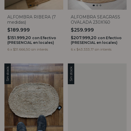
ALFOMBRA RIBERA (7
ALFOMBRA SEAGRASS
medidas)
OVALADA 230X160
$189.999
$259.999
$151.999,20
$207.999,20
con
Efectivo
con
Efectivo
(PRESENCIAL en locales)
(PRESENCIAL en locales)
6
x
$31.666,50
sin interés
6
x
$43.333,17
sin interés
Sin stock
Sin stock