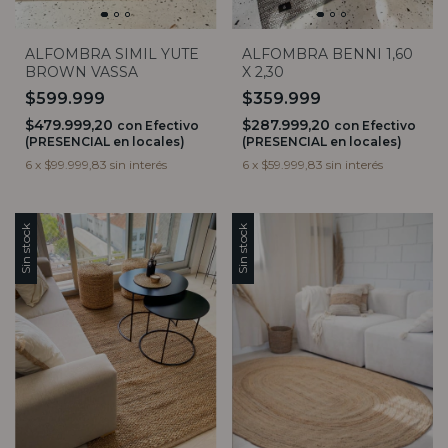
ALFOMBRA SIMIL YUTE
ALFOMBRA BENNI 1,60
BROWN VASSA
X 2,30
$599.999
$359.999
$479.999,20
$287.999,20
con
Efectivo
con
Efectivo
(PRESENCIAL en locales)
(PRESENCIAL en locales)
6
x
$99.999,83
sin interés
6
x
$59.999,83
sin interés
Sin stock
Sin stock