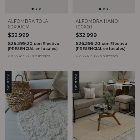
ALFOMBRA TOLA
ALFOMBRA HANOI
60X90CM
100X60
$32.999
$32.999
$26.399,20
$26.399,20
con
Efectivo
con
Efectivo
(PRESENCIAL en locales)
(PRESENCIAL en locales)
6
x
$5.499,83
sin interés
6
x
$5.499,83
sin interés
Sin stock
Sin stock