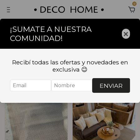
0
¡SUMATE A NUESTRA
×
COMUNIDAD!
Inicio
.
TEXTIL
.
ALFOMBRAS
ALFOMBRAS
Recibí todas las ofertas y novedades en
exclusiva 😉
Ordenar
Filtrar
ENVIAR