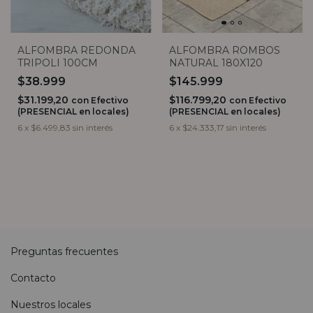
ALFOMBRA REDONDA
ALFOMBRA ROMBOS
TRIPOLI 100CM
NATURAL 180X120
$38.999
$145.999
$31.199,20
$116.799,20
con
Efectivo
con
Efectivo
(PRESENCIAL en locales)
(PRESENCIAL en locales)
6
x
$6.499,83
sin interés
6
x
$24.333,17
sin interés
Preguntas frecuentes
Contacto
Nuestros locales