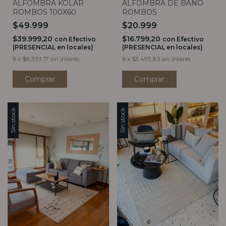
ALFOMBRA KOLAR
ALFOMBRA DE BAÑO
ROMBOS 100X60
ROMBOS
$49.999
$20.999
$39.999,20
$16.799,20
con
Efectivo
con
Efectivo
(PRESENCIAL en locales)
(PRESENCIAL en locales)
6
x
$8.333,17
sin interés
6
x
$3.499,83
sin interés
Comprar
Sin stock
Sin stock