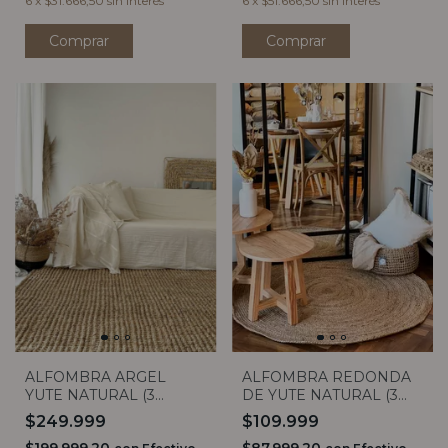
6
x
$31.666,50
sin interés
6
x
$51.666,50
sin interés
Comprar
Comprar
ALFOMBRA REDONDA
ALFOMBRA ARGEL
DE YUTE NATURAL (3
YUTE NATURAL (3
MEDIDAS)
medidas)
$109.999
$249.999