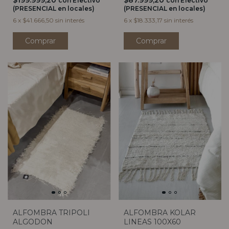
$87.999,20
$199.999,20
con
Efectivo
con
Efectivo
(PRESENCIAL en locales)
(PRESENCIAL en locales)
6
x
$18.333,17
sin interés
6
x
$41.666,50
sin interés
Comprar
Comprar
ALFOMBRA TRIPOLI
ALFOMBRA KOLAR
ALGODON
LINEAS 100X60