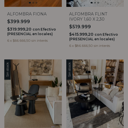
ALFOMBRA FIONA
ALFOMBRA FLINT
IVORY 1,60 X 2,30
$399.999
$519.999
$319.999,20
con
Efectivo
(PRESENCIAL en locales)
$415.999,20
con
Efectivo
(PRESENCIAL en locales)
6
x
$66.666,50
sin interés
6
x
$86.666,50
sin interés
Sin stock
Sin stock