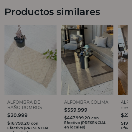
Productos similares
ALFOMBRA DE
ALFOMBRA COLIMA
ALFO
BAÑO ROMBOS
medi
$559.999
$20.999
$23
$447.999,20
con
$16.799,20
Efectivo (PRESENCIAL
$191
con
en locales)
Efectivo (PRESENCIAL
Efect