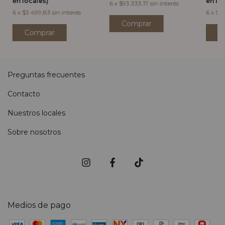
en locales)
en lo
6
x
$93.333,17
sin interés
6
x
$3.499,83
sin interés
6
x
$39
Comprar
C
Preguntas frecuentes
Contacto
Nuestros locales
Sobre nosotros
Medios de pago