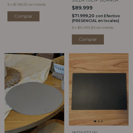
SILLA TULIP BLANCA
6
x
$1.166,50
sin interés
$89.999
$71.999,20
con
Efectivo
(PRESENCIAL en locales)
6
x
$14.999,83
sin interés
INDIVIDUAL