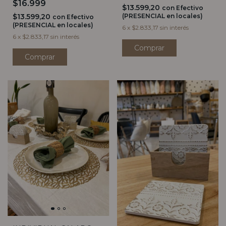
$16.999
$13.599,20
con
Efectivo
$13.599,20
(PRESENCIAL en locales)
con
Efectivo
(PRESENCIAL en locales)
6
x
$2.833,17
sin interés
6
x
$2.833,17
sin interés