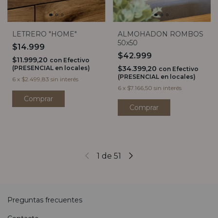
LETRERO "HOME"
ALMOHADON ROMBOS
50x50
$14.999
$42.999
$11.999,20
con
Efectivo
(PRESENCIAL en locales)
$34.399,20
con
Efectivo
(PRESENCIAL en locales)
6
x
$2.499,83
sin interés
6
x
$7.166,50
sin interés
Comprar
Comprar
1
de
51
Preguntas frecuentes