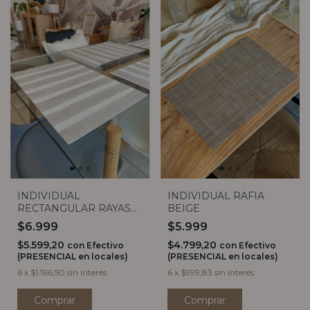
INDIVIDUAL
INDIVIDUAL RAFIA
RECTANGULAR RAYAS
BEIGE
GRIS
$6.999
$5.999
$5.599,20
$4.799,20
con
Efectivo
con
Efectivo
(PRESENCIAL en locales)
(PRESENCIAL en locales)
6
x
$1.166,50
sin interés
6
x
$999,83
sin interés