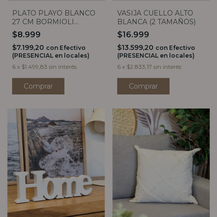
PLATO PLAYO BLANCO
VASIJA CUELLO ALTO
27 CM BORMIOLI
BLANCA (2 TAMAÑOS)
ROCCO
$8.999
$16.999
$7.199,20
$13.599,20
con
Efectivo
con
Efectivo
(PRESENCIAL en locales)
(PRESENCIAL en locales)
6
x
$1.499,83
sin interés
6
x
$2.833,17
sin interés
Comprar