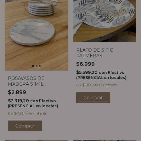
PLATO DE SITIO
PALMERAS
$6.999
$5.599,20
con
Efectivo
(PRESENCIAL en locales)
POSAVASOS DE
MADERA SIMIL
6
x
$1.166,50
sin interés
MARMOL (unidad)
$2.899
$2.319,20
con
Efectivo
(PRESENCIAL en locales)
6
x
$483,17
sin interés