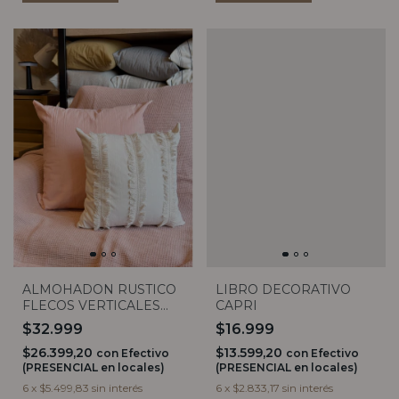
ALMOHADON RUSTICO
LIBRO DECORATIVO
FLECOS VERTICALES
CAPRI
40x40
$32.999
$16.999
$26.399,20
$13.599,20
con
Efectivo
con
Efectivo
(PRESENCIAL en locales)
(PRESENCIAL en locales)
6
x
$5.499,83
sin interés
6
x
$2.833,17
sin interés