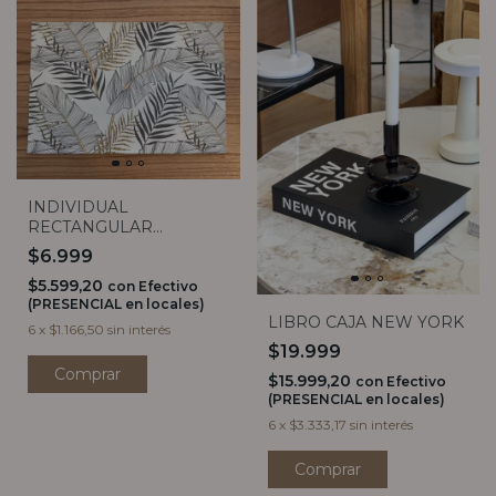
INDIVIDUAL
RECTANGULAR
PALMERAS
$6.999
$5.599,20
con
Efectivo
(PRESENCIAL en locales)
LIBRO CAJA NEW YORK
6
x
$1.166,50
sin interés
$19.999
$15.999,20
con
Efectivo
(PRESENCIAL en locales)
6
x
$3.333,17
sin interés