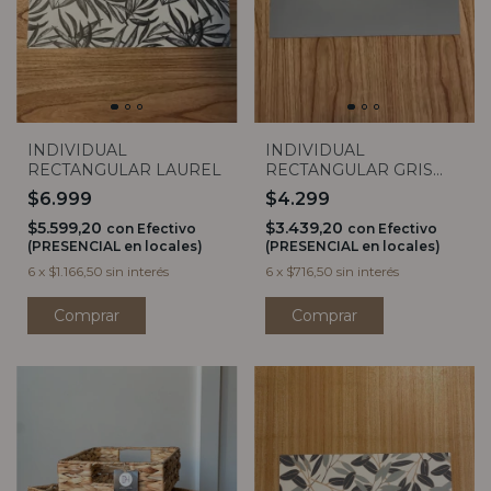
INDIVIDUAL
INDIVIDUAL
RECTANGULAR LAUREL
RECTANGULAR GRIS
CLARO
$6.999
$4.299
$5.599,20
$3.439,20
con
Efectivo
con
Efectivo
(PRESENCIAL en locales)
(PRESENCIAL en locales)
6
x
$1.166,50
sin interés
6
x
$716,50
sin interés