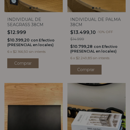
INDIVIDUAL DE
INDIVIDUAL DE PALMA
SEAGRASS 38CM
38CM
$12.999
$13.499,10
-
10
%
OFF
$14.999
$10.399,20
con
Efectivo
(PRESENCIAL en locales)
$10.799,28
con
Efectivo
(PRESENCIAL en locales)
6
x
$2.166,50
sin interés
6
x
$2.249,85
sin interés