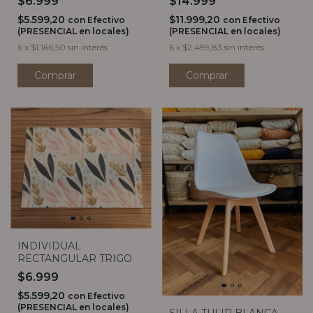
$6.999
$14.999
$5.599,20
$11.999,20
con
Efectivo
con
Efectivo
(PRESENCIAL en locales)
(PRESENCIAL en locales)
6
x
$1.166,50
sin interés
6
x
$2.499,83
sin interés
Comprar
INDIVIDUAL
RECTANGULAR TRIGO
$6.999
$5.599,20
con
Efectivo
(PRESENCIAL en locales)