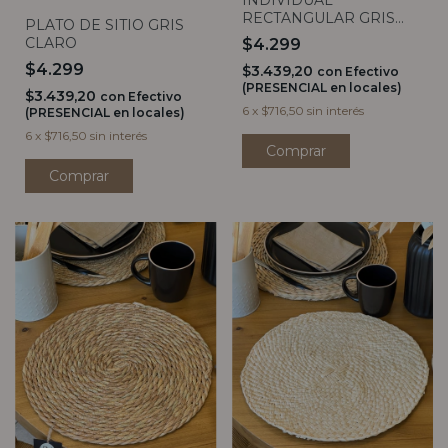
RECTANGULAR GRIS
PLATO DE SITIO GRIS
OSCURO
CLARO
$4.299
$4.299
$3.439,20
con
Efectivo
(PRESENCIAL en locales)
$3.439,20
con
Efectivo
6
x
$716,50
sin interés
(PRESENCIAL en locales)
6
x
$716,50
sin interés