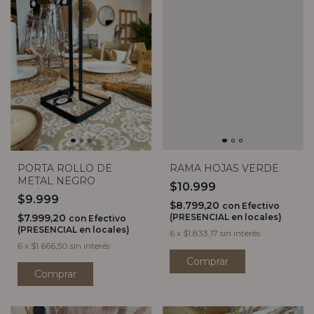
PORTA ROLLO DE
RAMA HOJAS VERDE
METAL NEGRO
$10.999
$9.999
$8.799,20
con
Efectivo
$7.999,20
(PRESENCIAL en locales)
con
Efectivo
(PRESENCIAL en locales)
6
x
$1.833,17
sin interés
6
x
$1.666,50
sin interés