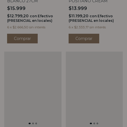
BLANCO 27CM
POSITANO CREAM
$15.999
$13.999
$12.799,20
$11.199,20
con
Efectivo
con
Efectivo
(PRESENCIAL en locales)
(PRESENCIAL en locales)
6
x
$2.666,50
sin interés
6
x
$2.333,17
sin interés