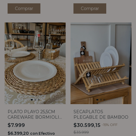
Comprar
PLATO PLAYO 25,5CM
SECAPLATOS
CAREWARE BORMIOLI
PLEGABLE DE BAMBOO
ROCCO
$7.999
$30.599,15
-
15
%
OFF
$35.999
$6.399,20
con
Efectivo