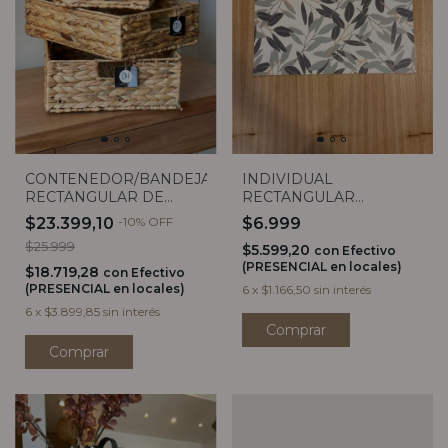
CONTENEDOR/BANDEJA
INDIVIDUAL
RECTANGULAR DE
RECTANGULAR
JACINTO (3 TAMAÑOS)
EUCALIPTO
$23.399,10
-
10
%
OFF
$6.999
$25.999
$5.599,20
con
Efectivo
(PRESENCIAL en locales)
$18.719,28
con
Efectivo
(PRESENCIAL en locales)
6
x
$1.166,50
sin interés
6
x
$3.899,85
sin interés
Comprar