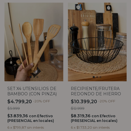
SET X4 UTENSILIOS DE
RECIPIENTE/FRUTERA
BAMBOO (CON PINZA)
REDONDO DE HIERRO
$4.799,20
-
20
%
OFF
$10.399,20
-
20
%
OFF
$5.999
$12.999
$3.839,36
$8.319,36
con
Efectivo
con
Efectivo
(PRESENCIAL en locales)
(PRESENCIAL en locales)
6
x
$799,87
sin interés
6
x
$1.733,20
sin interés