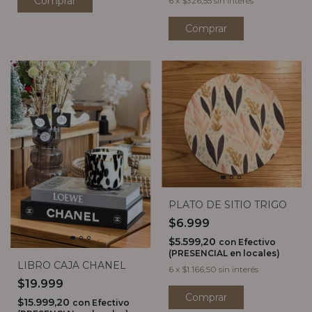
6
x
$326,55
sin interés
PLATO DE SITIO TRIGO
$6.999
$5.599,20
con
Efectivo
(PRESENCIAL en locales)
LIBRO CAJA CHANEL
6
x
$1.166,50
sin interés
$19.999
$15.999,20
con
Efectivo