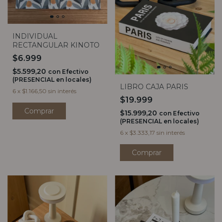
INDIVIDUAL
RECTANGULAR KINOTO
$6.999
$5.599,20
con
Efectivo
(PRESENCIAL en locales)
LIBRO CAJA PARIS
6
x
$1.166,50
sin interés
$19.999
$15.999,20
con
Efectivo
(PRESENCIAL en locales)
6
x
$3.333,17
sin interés