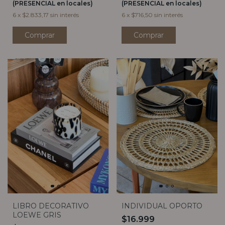
(PRESENCIAL en locales)
(PRESENCIAL en locales)
6
x
$2.833,17
sin interés
6
x
$716,50
sin interés
LIBRO DECORATIVO
INDIVIDUAL OPORTO
LOEWE GRIS
$16.999