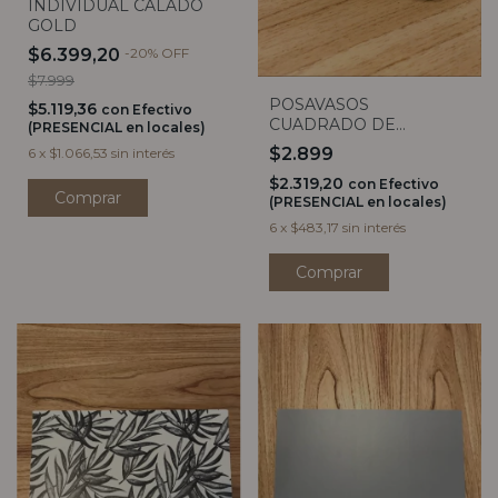
INDIVIDUAL CALADO
GOLD
$6.399,20
-
20
%
OFF
$7.999
POSAVASOS
$5.119,36
con
Efectivo
CUADRADO DE
(PRESENCIAL en locales)
MADERA TRAMADA
$2.899
6
x
$1.066,53
sin interés
(unidad)
$2.319,20
con
Efectivo
(PRESENCIAL en locales)
6
x
$483,17
sin interés