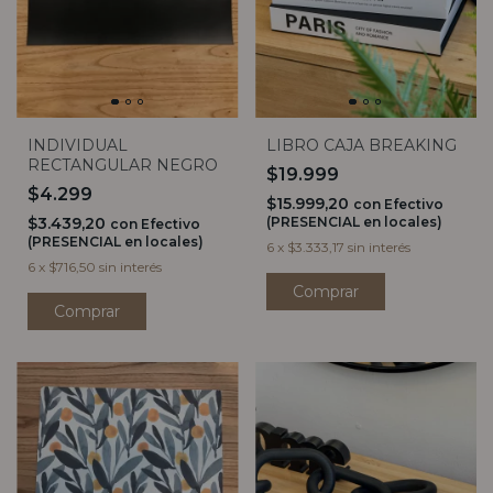
INDIVIDUAL
LIBRO CAJA BREAKING
RECTANGULAR NEGRO
$19.999
$4.299
$15.999,20
con
Efectivo
$3.439,20
(PRESENCIAL en locales)
con
Efectivo
(PRESENCIAL en locales)
6
x
$3.333,17
sin interés
6
x
$716,50
sin interés