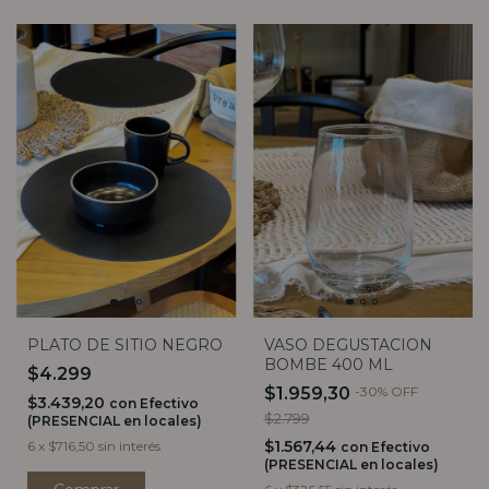
PLATO DE SITIO NEGRO
VASO DEGUSTACION
BOMBE 400 ML
$4.299
$1.959,30
-
30
%
OFF
$3.439,20
con
Efectivo
$2.799
(PRESENCIAL en locales)
$1.567,44
6
x
$716,50
sin interés
con
Efectivo
(PRESENCIAL en locales)