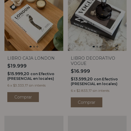
LIBRO CAJA LONDON
LIBRO DECORATIVO
VOGUE
$19.999
$16.999
$15.999,20
con
Efectivo
(PRESENCIAL en locales)
$13.599,20
con
Efectivo
(PRESENCIAL en locales)
6
x
$3.333,17
sin interés
6
x
$2.833,17
sin interés