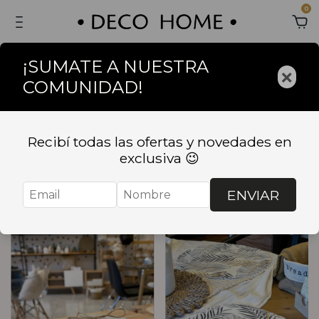
0
¡SUMATE A NUESTRA
×
COMUNIDAD!
Inicio
.
Productos
Productos
Recibí todas las ofertas y novedades en
exclusiva 😉
Ordenar
Filtrar
ENVIAR