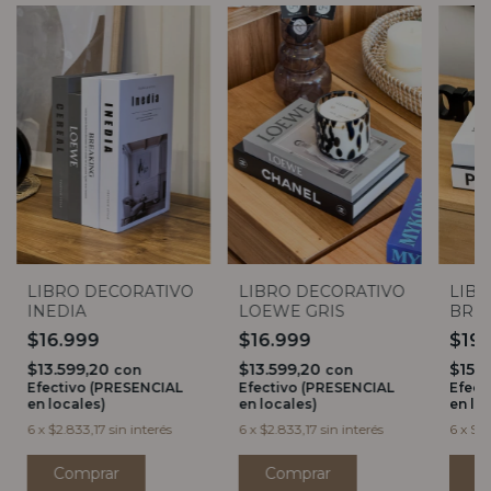
LIBRO DECORATIVO
LIBRO DECORATIVO
LIBR
INEDIA
LOEWE GRIS
BRE
$16.999
$16.999
$19
$13.599,20
$13.599,20
$15.
con
con
Efectivo (PRESENCIAL
Efectivo (PRESENCIAL
Efect
en locales)
en locales)
en lo
6
x
$2.833,17
sin interés
6
x
$2.833,17
sin interés
6
x
$3.