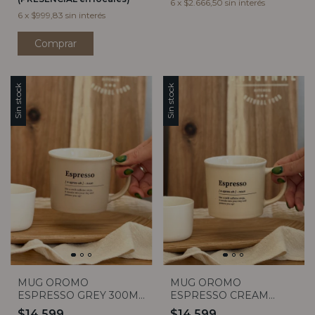
6
x
$2.666,50
sin interés
6
x
$999,83
sin interés
Sin stock
Sin stock
MUG OROMO
MUG OROMO
ESPRESSO GREY 300ML
ESPRESSO CREAM
VASSA
300ML VASSA
$14.599
$14.599