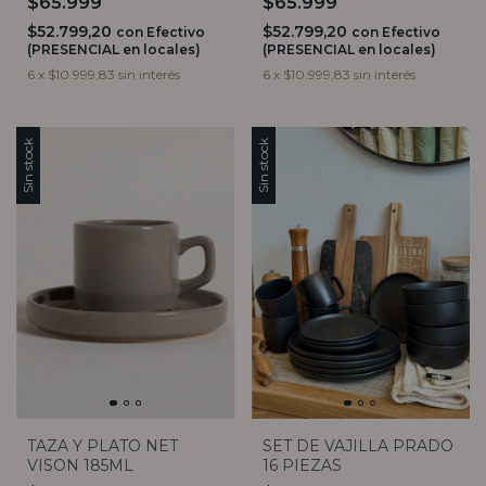
$65.999
$65.999
BAMBOO
BAMBOO
$52.799,20
$52.799,20
con
Efectivo
con
Efectivo
(PRESENCIAL en locales)
(PRESENCIAL en locales)
6
x
$10.999,83
sin interés
6
x
$10.999,83
sin interés
Sin stock
Sin stock
TAZA Y PLATO NET
SET DE VAJILLA PRADO
VISON 185ML
16 PIEZAS