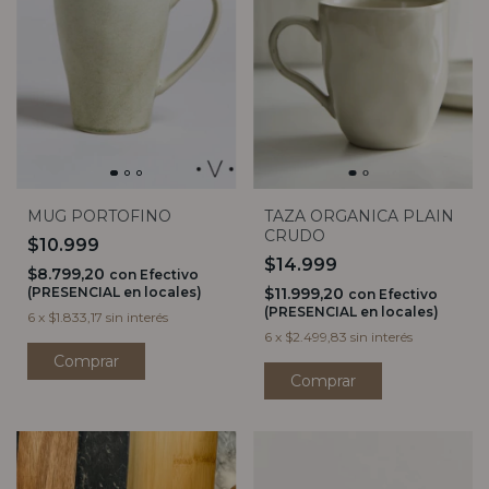
MUG PORTOFINO
TAZA ORGANICA PLAIN
CRUDO
$10.999
$14.999
$8.799,20
con
Efectivo
(PRESENCIAL en locales)
$11.999,20
con
Efectivo
(PRESENCIAL en locales)
6
x
$1.833,17
sin interés
6
x
$2.499,83
sin interés