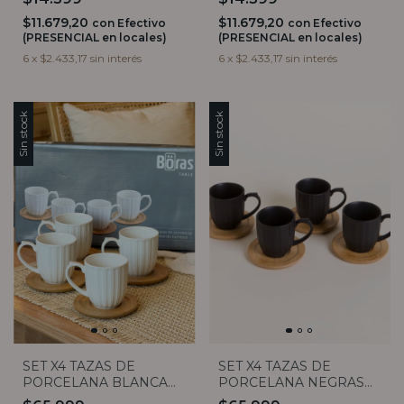
$11.679,20
$11.679,20
con
Efectivo
con
Efectivo
(PRESENCIAL en locales)
(PRESENCIAL en locales)
6
x
$2.433,17
sin interés
6
x
$2.433,17
sin interés
Sin stock
Sin stock
SET X4 TAZAS DE
SET X4 TAZAS DE
PORCELANA BLANCA
PORCELANA NEGRAS
RAYADAS Y PLATO DE
RAYADAS Y PLATO DE