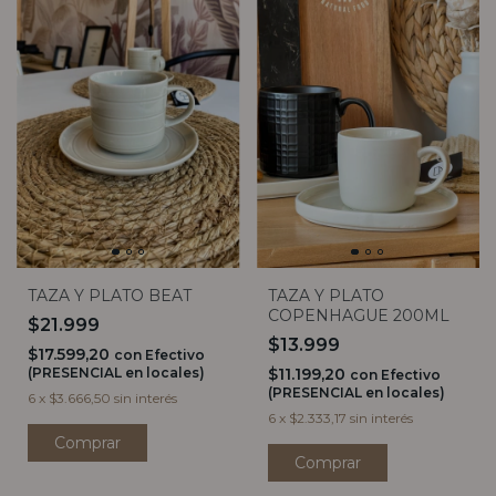
TAZA Y PLATO BEAT
TAZA Y PLATO
COPENHAGUE 200ML
$21.999
$13.999
$17.599,20
con
Efectivo
(PRESENCIAL en locales)
$11.199,20
con
Efectivo
(PRESENCIAL en locales)
6
x
$3.666,50
sin interés
6
x
$2.333,17
sin interés