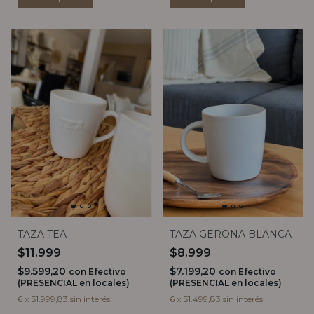
TAZA TEA
TAZA GERONA BLANCA
$11.999
$8.999
$9.599,20
$7.199,20
con
Efectivo
con
Efectivo
(PRESENCIAL en locales)
(PRESENCIAL en locales)
6
x
$1.999,83
sin interés
6
x
$1.499,83
sin interés