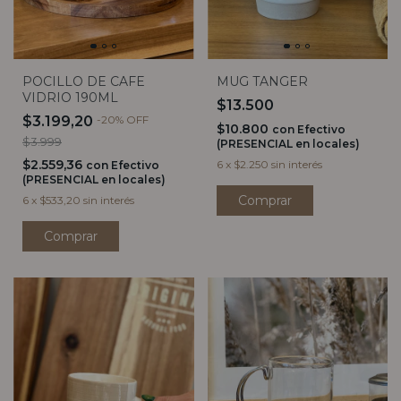
MUG TANGER
POCILLO DE CAFE
VIDRIO 190ML
$13.500
$3.199,20
-
20
%
OFF
$10.800
con
Efectivo
$3.999
(PRESENCIAL en locales)
$2.559,36
6
x
$2.250
sin interés
con
Efectivo
(PRESENCIAL en locales)
6
x
$533,20
sin interés