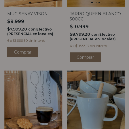
JARRO QUEEN BLANCO
MUG SENAY VISON
300CC
$9.999
$10.999
$7.999,20
con
Efectivo
$8.799,20
(PRESENCIAL en locales)
con
Efectivo
(PRESENCIAL en locales)
6
x
$1.666,50
sin interés
6
x
$1.833,17
sin interés