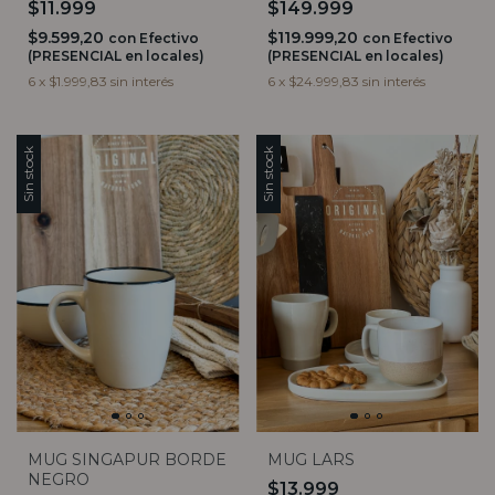
$11.999
$149.999
$9.599,20
$119.999,20
con
Efectivo
con
Efectivo
(PRESENCIAL en locales)
(PRESENCIAL en locales)
6
x
$1.999,83
sin interés
6
x
$24.999,83
sin interés
Sin stock
Sin stock
MUG SINGAPUR BORDE
MUG LARS
NEGRO
$13.999