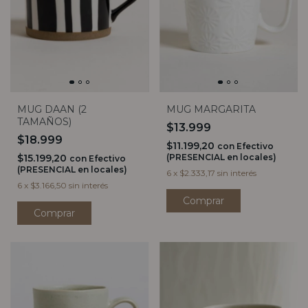
MUG DAAN (2
MUG MARGARITA
TAMAÑOS)
$13.999
$18.999
$11.199,20
con
Efectivo
$15.199,20
(PRESENCIAL en locales)
con
Efectivo
(PRESENCIAL en locales)
6
x
$2.333,17
sin interés
6
x
$3.166,50
sin interés
Comprar