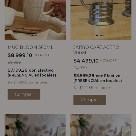
JARRO CAFE ACERO
MUG BLOOM 360ML
200ML
$8.999,10
-
10
%
OFF
$4.499,10
-
10
%
OFF
$9.999
$4.999
$7.199,28
con
Efectivo
$3.599,28
(PRESENCIAL en locales)
con
Efectivo
(PRESENCIAL en locales)
6
x
$1.499,85
sin interés
6
x
$749,85
sin interés