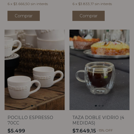
6
x
$3.666,50
sin interés
6
x
$3.833,17
sin interés
Comprar
POCILLO ESPRESSO
TAZA DOBLE VIDRIO (4
70CC
MEDIDAS)
$5.499
$7.649,15
-
15
%
OFF