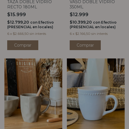
TAZA DOBLE VIDRIO
VASO DOBLE VIDRIO
RECTO 180ML
350ML
$15.999
$12.999
$12.799,20
$10.399,20
con
Efectivo
con
Efectivo
(PRESENCIAL en locales)
(PRESENCIAL en locales)
6
x
$2.666,50
sin interés
6
x
$2.166,50
sin interés