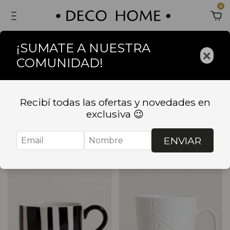
0
¡SUMATE A NUESTRA
×
COMUNIDAD!
Inicio
.
BAZAR
.
COMEDOR
.
Tazas
Tazas
Recibí todas las ofertas y novedades en
exclusiva 😉
Ordenar
Filtrar
ENVIAR