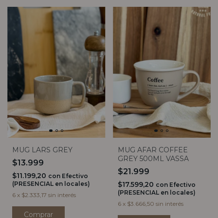
MUG LARS GREY
MUG AFAR COFFEE
GREY 500ML VASSA
$13.999
$21.999
$11.199,20
con
Efectivo
(PRESENCIAL en locales)
$17.599,20
con
Efectivo
(PRESENCIAL en locales)
6
x
$2.333,17
sin interés
6
x
$3.666,50
sin interés