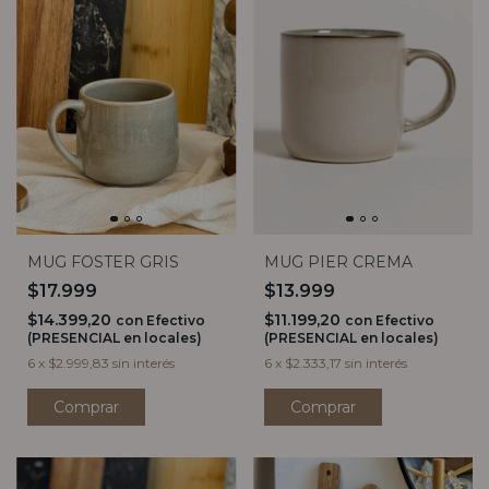
MUG FOSTER GRIS
MUG PIER CREMA
$17.999
$13.999
$14.399,20
$11.199,20
con
Efectivo
con
Efectivo
(PRESENCIAL en locales)
(PRESENCIAL en locales)
6
x
$2.999,83
sin interés
6
x
$2.333,17
sin interés