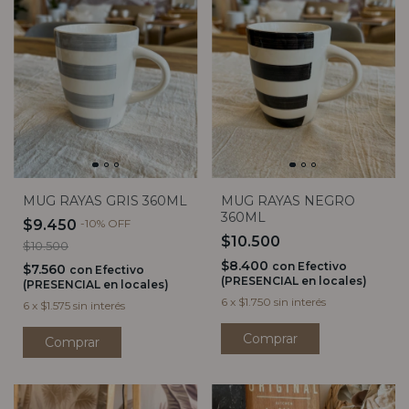
MUG RAYAS GRIS 360ML
MUG RAYAS NEGRO
360ML
$9.450
-
10
%
OFF
$10.500
$10.500
$8.400
con
Efectivo
$7.560
con
Efectivo
(PRESENCIAL en locales)
(PRESENCIAL en locales)
6
x
$1.750
sin interés
6
x
$1.575
sin interés