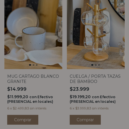
MUG CARTAGO BLANCO
CUELGA / PORTA TAZAS
GRANITE
DE BAMBOO
$14.999
$23.999
$11.999,20
$19.199,20
con
Efectivo
con
Efectivo
(PRESENCIAL en locales)
(PRESENCIAL en locales)
6
x
$2.499,83
sin interés
6
x
$3.999,83
sin interés