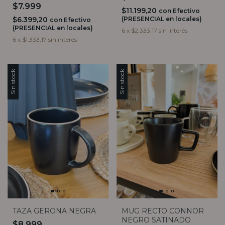
$7.999
$11.199,20
con
Efectivo
$6.399,20
(PRESENCIAL en locales)
con
Efectivo
(PRESENCIAL en locales)
6
x
$2.333,17
sin interés
6
x
$1.333,17
sin interés
Sin stock
Sin stock
TAZA GERONA NEGRA
MUG RECTO CONNOR
NEGRO SATINADO
$8.999