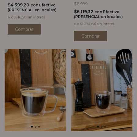
$8.999
$4.399,20
con
Efectivo
(PRESENCIAL en locales)
$6.119,32
con
Efectivo
(PRESENCIAL en locales)
6
x
$916,50
sin interés
6
x
$1.274,86
sin interés
Comprar