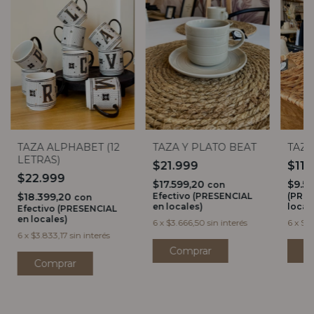
TAZA ALPHABET (12
TAZA Y PLATO BEAT
TAZA
LETRAS)
$21.999
$11.
$22.999
$17.599,20
$9.5
con
$18.399,20
Efectivo (PRESENCIAL
(PRES
con
en locales)
local
Efectivo (PRESENCIAL
en locales)
6
x
$3.666,50
sin interés
6
x
$1.
6
x
$3.833,17
sin interés
Comprar