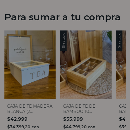
Para sumar a tu compra
Sin stock
Sin stock
CAJA DE TE MADERA
CAJA DE TE DE
CAJA
BLANCA (2
BAMBOO 10
BAM
MEDIDAS)
DIVISIONES
DIVI
$42.999
$55.999
$49
$34.399,20
$44.799,20
$39.
con
con