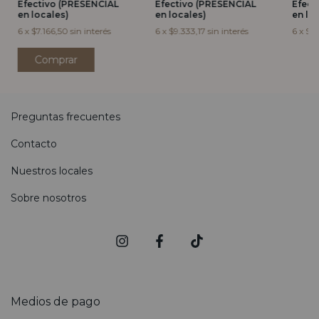
Efectivo (PRESENCIAL
Efectivo (PRESENCIAL
Efect
en locales)
en locales)
en lo
6
x
$7.166,50
sin interés
6
x
$9.333,17
sin interés
6
x
$8.
Comprar
Preguntas frecuentes
Contacto
Nuestros locales
Sobre nosotros
Medios de pago