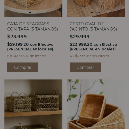
CAJA DE SEAGRASS
CESTO OVAL DE
CON TAPA (3 TAMAÑOS)
JACINTO (3 TAMAÑOS)
$73.999
$29.999
$59.199,20
$23.999,20
con
Efectivo
con
Efectivo
(PRESENCIAL en locales)
(PRESENCIAL en locales)
6
x
$12.333,17
sin interés
6
x
$4.999,83
sin interés
Comprar
Comprar