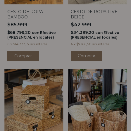
CESTO DE ROPA
CESTO DE ROPA LIVE
BAMBOO
BEIGE
RECTANGULAR DOBLE
$85.999
$42.999
CON TAPA
$68.799,20
$34.399,20
con
Efectivo
con
Efectivo
(PRESENCIAL en locales)
(PRESENCIAL en locales)
6
x
$14.333,17
sin interés
6
x
$7.166,50
sin interés