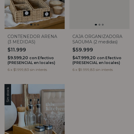
CONTENEDOR ARENA
CAJA ORGANIZADORA
(3 MEDIDAS)
SAOUMA (2 medidas)
$11.999
$59.999
$9.599,20
$47.999,20
con
Efectivo
con
Efectivo
(PRESENCIAL en locales)
(PRESENCIAL en locales)
6
x
$1.999,83
sin interés
6
x
$9.999,83
sin interés
Sin stock