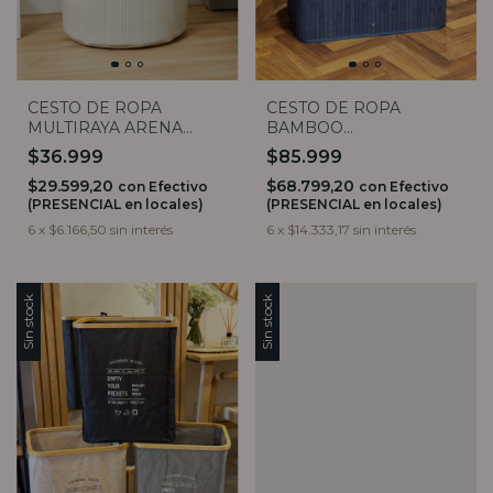
CESTO DE ROPA
CESTO DE ROPA
MULTIRAYA ARENA
BAMBOO
REDONDO
RECTANGULAR GRIS
$36.999
$85.999
DOBLE CON TAPA
$29.599,20
$68.799,20
con
Efectivo
con
Efectivo
(PRESENCIAL en locales)
(PRESENCIAL en locales)
6
x
$6.166,50
sin interés
6
x
$14.333,17
sin interés
Sin stock
Sin stock