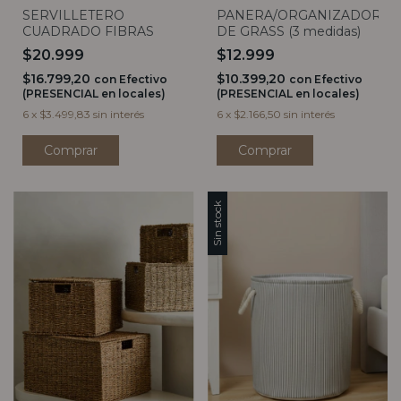
SERVILLETERO
PANERA/ORGANIZADOR
CUADRADO FIBRAS
DE GRASS (3 medidas)
$20.999
$12.999
$16.799,20
$10.399,20
con
Efectivo
con
Efectivo
(PRESENCIAL en locales)
(PRESENCIAL en locales)
6
x
$3.499,83
sin interés
6
x
$2.166,50
sin interés
Comprar
Sin stock