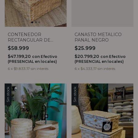
CONTENEDOR
CANASTO METALICO
RECTANGULAR DE
PANAL NEGRO
JACINTO CON TAPA (3
$58.999
$25.999
TAMAÑOS)
$47.199,20
$20.799,20
con
Efectivo
con
Efectivo
(PRESENCIAL en locales)
(PRESENCIAL en locales)
6
x
$9.833,17
sin interés
6
x
$4.333,17
sin interés
Sin stock
Sin stock