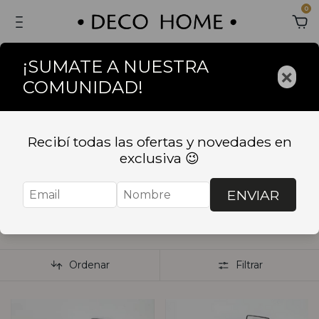
0
¡SUMATE A NUESTRA
×
COMUNIDAD!
Inicio
.
BAÑO
.
CESTOS DE ROPA Y CESTOS
ORGANIZADORES
Recibí todas las ofertas y novedades en
CESTOS DE ROPA Y
exclusiva 😉
CESTOS
ENVIAR
ORGANIZADORES
Ordenar
Filtrar