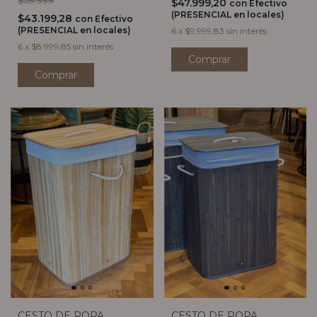
$59.999
$47.999,20
con
Efectivo
(PRESENCIAL en locales)
$43.199,28
con
Efectivo
(PRESENCIAL en locales)
6
x
$9.999,83
sin interés
6
x
$8.999,85
sin interés
CESTO DE ROPA
CESTO DE ROPA