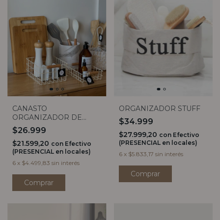
CANASTO
ORGANIZADOR STUFF
ORGANIZADOR DE
$34.999
ACERO CREAM
$26.999
$27.999,20
MANIJAS BAMBOO (2
con
Efectivo
$21.599,20
(PRESENCIAL en locales)
tamaños)
con
Efectivo
(PRESENCIAL en locales)
6
x
$5.833,17
sin interés
6
x
$4.499,83
sin interés
Comprar
Comprar