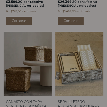
$3.599,20
$26.399,20
con
Efectivo
con
Efectivo
(PRESENCIAL en locales)
(PRESENCIAL en locales)
6
x
$749,83
sin interés
6
x
$5.499,83
sin interés
Comprar
CANASTO CON TAPA
SERVILLETERO
VENECIA (3 TAMAÑOS)
RECTANGULAR FIBRAS