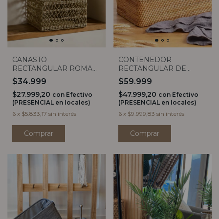
CANASTO
CONTENEDOR
RECTANGULAR ROMA
RECTANGULAR DE
TRAMADO (3 TAMAÑOS)
RATTAN GIANNA (3
$34.999
$59.999
MEDIDAS)
$27.999,20
$47.999,20
con
Efectivo
con
Efectivo
(PRESENCIAL en locales)
(PRESENCIAL en locales)
6
x
$5.833,17
sin interés
6
x
$9.999,83
sin interés
Comprar
Comprar