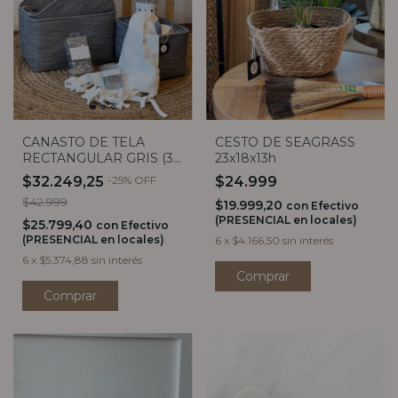
CANASTO DE TELA
CESTO DE SEAGRASS
RECTANGULAR GRIS (3
23x18x13h
tamaños)
$32.249,25
-
25
%
OFF
$24.999
$42.999
$19.999,20
con
Efectivo
(PRESENCIAL en locales)
$25.799,40
con
Efectivo
(PRESENCIAL en locales)
6
x
$4.166,50
sin interés
6
x
$5.374,88
sin interés
Comprar