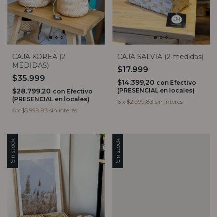
CAJA KOREA (2
CAJA SALVIA (2 medidas)
MEDIDAS)
$17.999
$35.999
$14.399,20
con
Efectivo
$28.799,20
(PRESENCIAL en locales)
con
Efectivo
(PRESENCIAL en locales)
6
x
$2.999,83
sin interés
6
x
$5.999,83
sin interés
Sin stock
Sin stock