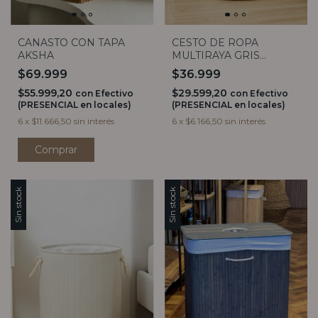
CANASTO CON TAPA
CESTO DE ROPA
AKSHA
MULTIRAYA GRIS
REDONDO
$69.999
$36.999
$55.999,20
$29.599,20
con
Efectivo
con
Efectivo
(PRESENCIAL en locales)
(PRESENCIAL en locales)
6
x
$11.666,50
sin interés
6
x
$6.166,50
sin interés
Comprar
Sin stock
Sin stock