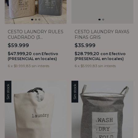
CESTO LAUNDRY RULES
CESTO LAUNDRY RAYAS
CUADRADO (3
FINAS GRIS
COLORES)
$59.999
$35.999
$47.999,20
$28.799,20
con
Efectivo
con
Efectivo
(PRESENCIAL en locales)
(PRESENCIAL en locales)
6
x
$9.999,83
sin interés
6
x
$5.999,83
sin interés
Sin stock
Sin stock