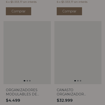
6
x
$3.333,17
sin interés
6
x
$3.333,17
sin interés
Comprar
Comprar
ORGANIZADORES
CANASTO
MODULABLES DE
ORGANIZADOR
BAMBOO (4 MEDIDAS)
BAYONA GREY
$4.499
$32.999