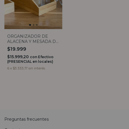
ORGANIZADOR DE
ALACENA Y MESADA DE
BAMBOO 3 DIVISIONES
$19.999
$15.999,20
con
Efectivo
(PRESENCIAL en locales)
6
x
$3.333,17
sin interés
Preguntas frecuentes