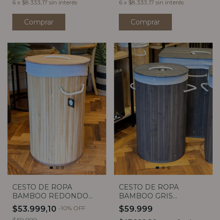
6
x
$8.333,17
sin interés
6
x
$8.333,17
sin interés
Comprar
Comprar
CESTO DE ROPA
CESTO DE ROPA
BAMBOO REDONDO
BAMBOO GRIS
CON TAPA
REDONDO CON TAPA
$53.999,10
-
10
%
OFF
$59.999