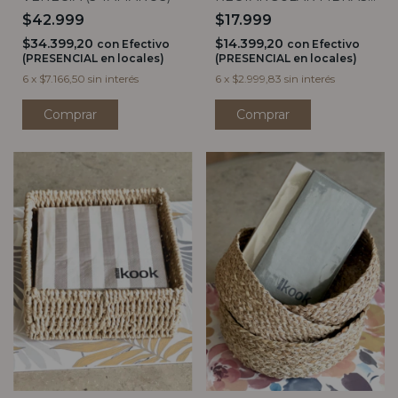
(2 medidas)
$42.999
$17.999
$34.399,20
$14.399,20
con
Efectivo
con
Efectivo
(PRESENCIAL en locales)
(PRESENCIAL en locales)
6
x
$7.166,50
sin interés
6
x
$2.999,83
sin interés
Comprar
Comprar