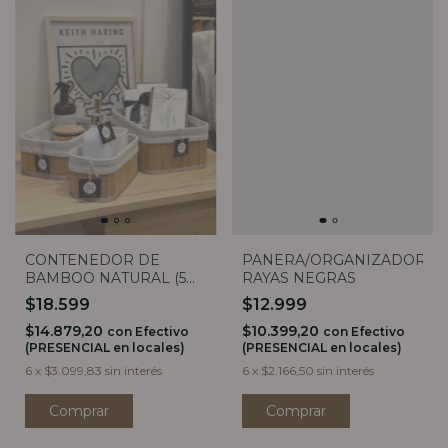
CONTENEDOR DE
PANERA/ORGANIZADOR
BAMBOO NATURAL (5
RAYAS NEGRAS
MEDIDAS)
$18.599
$12.999
$14.879,20
$10.399,20
con
Efectivo
con
Efectivo
(PRESENCIAL en locales)
(PRESENCIAL en locales)
6
x
$3.099,83
sin interés
6
x
$2.166,50
sin interés
Comprar