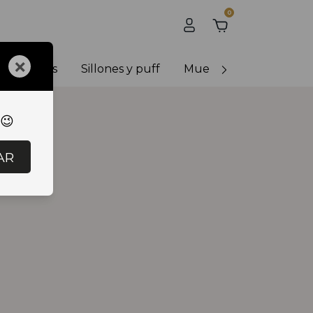
0
×
y banquetas
Sillones y puff
Muebles de exterior
 😉
AR