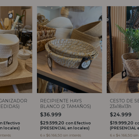
GANIZADOR
RECIPIENTE HAYS
CESTO DE S
MEDIDAS)
BLANCO (2 TAMAÑOS)
23x18x13h
$36.999
$24.999
$29.599,20
$19.999,20
n
Efectivo
con
Efectivo
c
n locales)
(PRESENCIAL en locales)
(PRESENCIAL e
interés
6
x
$6.166,50
sin interés
6
x
$4.166,50
sin