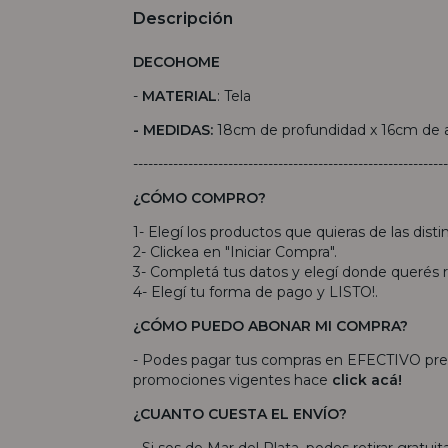
Descripción
DECOHOME
-
MATERIAL
: Tela
- MEDIDAS:
18cm de profundidad x 16cm de a
---------------------------------------------------------------
¿CÓMO COMPRO?
1- Elegí los productos que quieras de las distin
2- Clickea en "Iniciar Compra".
3- Completá tus datos y elegí donde querés rec
4- Elegí tu forma de pago y LISTO!.
¿CÓMO PUEDO ABONAR MI COMPRA?
- Podes pagar tus compras en EFECTIVO pr
promociones vigentes hace
click acá!
¿CUANTO CUESTA EL ENVÍO?
- Si sos de Mar del Plata, podes retirar gratu