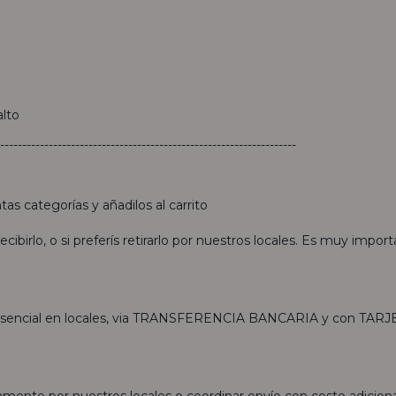
lto
-------------------------------------------------------------------
tas categorías y añadilos al carrito
ibirlo, o si preferís retirarlo por nuestros locales. Es muy impor
esencial en locales, via TRANSFERENCIA BANCARIA y con TARJ
itamente por nuestros locales o coordinar envío con costo adiciona