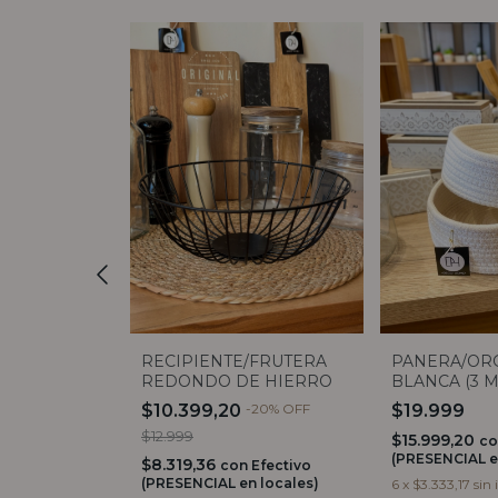
R STUFF
RECIPIENTE/FRUTERA
PANERA/OR
REDONDO DE HIERRO
BLANCA (3 
$10.399,20
-
20
%
OFF
$19.999
on
Efectivo
$12.999
 locales)
$15.999,20
co
(PRESENCIAL e
$8.319,36
interés
con
Efectivo
(PRESENCIAL en locales)
6
x
$3.333,17
sin 