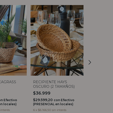
EAGRASS
RECIPIENTE HAYS
PANERA/H
OSCURO (2 TAMAÑOS)
ARPILLERA
$36.999
$27.999
$29.599,20
$22.399,20
on
Efectivo
con
Efectivo
c
n locales)
(PRESENCIAL en locales)
(PRESENCIAL e
 interés
6
x
$6.166,50
sin interés
6
x
$4.666,50
si