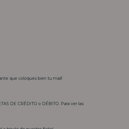
tante que coloques bien tu mail!
ETAS DE CRÉDITO o DÉBITO. Para ver las
l a través de nuestro flete!