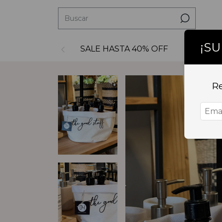
¡S
SALE HASTA 40% OFF
Decoraci
Re