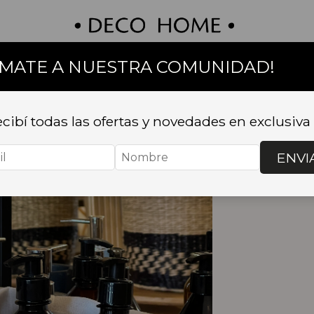
UMATE A NUESTRA COMUNIDAD!
on
Textil
Bazar
Baño
Muebles
Sillas 
cibí todas las ofertas y novedades en exclusiva
ENVI