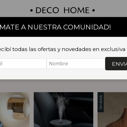
UMATE A NUESTRA COMUNIDAD!
on
Textil
Bazar
Baño
Muebles
Sillas 
USORES
.
Humidificadores
cibí todas las ofertas y novedades en exclusiva
ores
ENVI
Sin stock