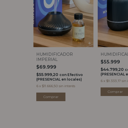
HUMIDIFICADOR
HUMIDIFICA
IMPERIAL
$55.999
$69.999
$44.799,20
c
$55.999,20
(PRESENCIAL e
con
Efectivo
(PRESENCIAL en locales)
6
x
$9.333,17
sin 
6
x
$11.666,50
sin interés