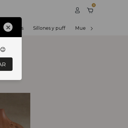
0
×
y banquetas
Sillones y puff
Muebles de exterior
 😉
AR