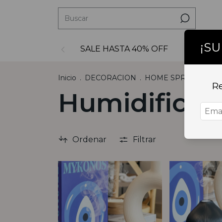
¡S
SALE HASTA 40% OFF
Decoraci
Inicio
.
DECORACION
.
HOME SPRAY Y DIF
Re
Humidificad
Ordenar
Filtrar