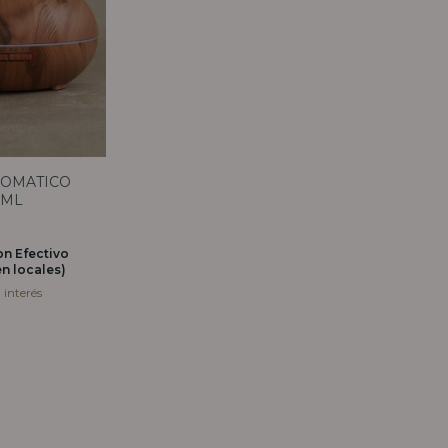
ROMATICO
0ML
on
Efectivo
n locales)
n interés