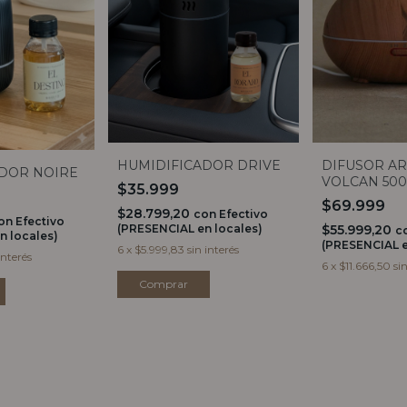
HUMIDIFICADOR DRIVE
DIFUSOR A
DOR NOIRE
VOLCAN 50
$35.999
$69.999
$28.799,20
con
Efectivo
on
Efectivo
(PRESENCIAL en locales)
$55.999,20
c
n locales)
(PRESENCIAL e
6
x
$5.999,83
sin interés
interés
6
x
$11.666,50
si