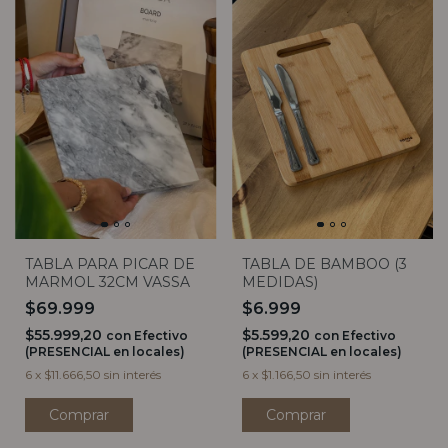
TABLA DE BAMBOO (3
TABLA PARA PICAR DE
MEDIDAS)
MARMOL 32CM VASSA
$6.999
$69.999
$5.599,20
$55.999,20
con
Efectivo
con
Efectivo
(PRESENCIAL en locales)
(PRESENCIAL en locales)
6
x
$1.166,50
sin interés
6
x
$11.666,50
sin interés
Comprar