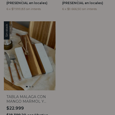
(PRESENCIAL en locales)
(PRESENCIAL en locales)
6
x
$7.999,83
sin interés
6
x
$9.666,50
sin interés
Sin stock
TABLA MALAGA CON
MANGO MARMOL Y
ACACIA
$22.999