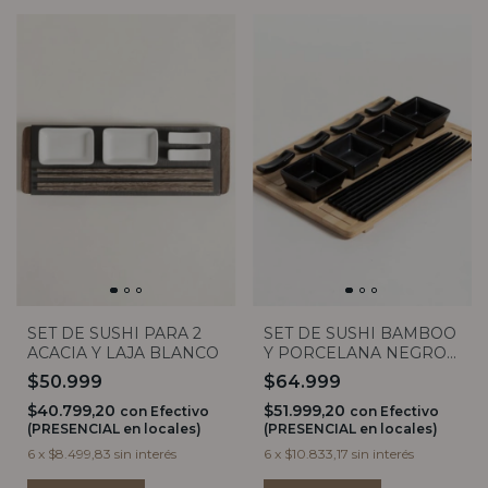
SET DE SUSHI PARA 2
SET DE SUSHI BAMBOO
ACACIA Y LAJA BLANCO
Y PORCELANA NEGRO
PARA 4
$50.999
$64.999
$40.799,20
$51.999,20
con
Efectivo
con
Efectivo
(PRESENCIAL en locales)
(PRESENCIAL en locales)
6
x
$8.499,83
sin interés
6
x
$10.833,17
sin interés