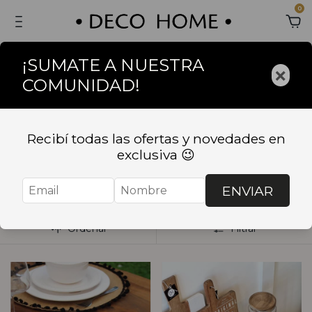
0
¡SUMATE A NUESTRA
×
COMUNIDAD!
Inicio
.
BAZAR
.
COCINA
.
Tablas de cocina y Sets de
sushi
Recibí todas las ofertas y novedades en
Tablas de cocina y
exclusiva 😉
Sets de sushi
ENVIAR
Ordenar
Filtrar