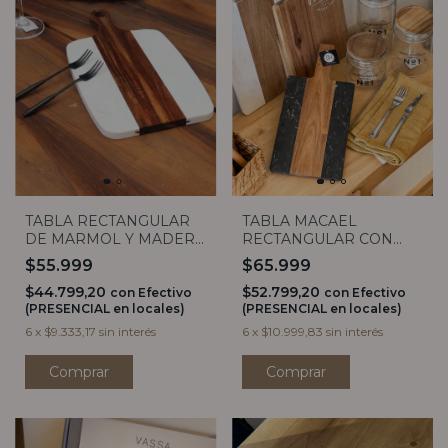
TABLA RECTANGULAR
TABLA MACAEL
DE MARMOL Y MADERA
RECTANGULAR CON
CON MANGO
MANGO MARMOL
$55.999
$65.999
NEGRO Y MADERA
$44.799,20
$52.799,20
con
Efectivo
con
Efectivo
(PRESENCIAL en locales)
(PRESENCIAL en locales)
6
x
$9.333,17
sin interés
6
x
$10.999,83
sin interés