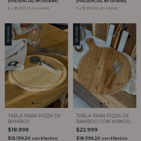
(PRESENCIAL en locales)
(PRESENCIAL en locales)
6
x
$5.833,17
sin interés
6
x
$1.666,50
sin interés
Sin stock
Sin stock
TABLA PARA PIZZA DE
TABLA PARA PIZZA DE
BAMBOO
BAMBOO CON MANGO
38CM
$18.999
$22.999
$15.199,20
$18.399,20
con
Efectivo
con
Efectivo