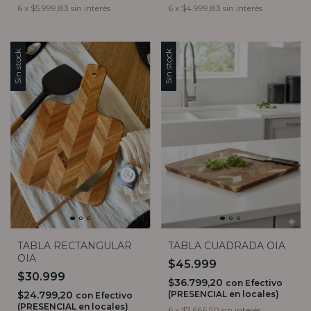
6
x
$5.999,83
sin interés
6
x
$4.999,83
sin interés
Sin stock
Sin stock
TABLA RECTANGULAR
TABLA CUADRADA OIA
OIA
$45.999
$30.999
$36.799,20
con
Efectivo
$24.799,20
(PRESENCIAL en locales)
con
Efectivo
(PRESENCIAL en locales)
6
x
$7.666,50
sin interés