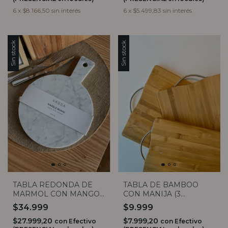
6
x
$8.166,50
sin interés
6
x
$5.499,83
sin interés
Sin stock
Sin stock
TABLA REDONDA DE
TABLA DE BAMBOO
MARMOL CON MANGO
CON MANIJA (3
30X22 VASSA
MEDIDAS)
$34.999
$9.999
$27.999,20
$7.999,20
con
Efectivo
con
Efectivo