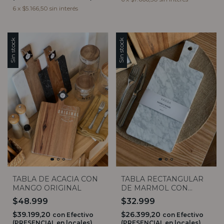
6
x
$5.166,50
sin interés
Sin stock
Sin stock
TABLA DE ACACIA CON
TABLA RECTANGULAR
MANGO ORIGINAL
DE MARMOL CON
MANGO 35X15CM VASSA
$48.999
$32.999
$39.199,20
$26.399,20
con
Efectivo
con
Efectivo
(PRESENCIAL en locales)
(PRESENCIAL en locales)