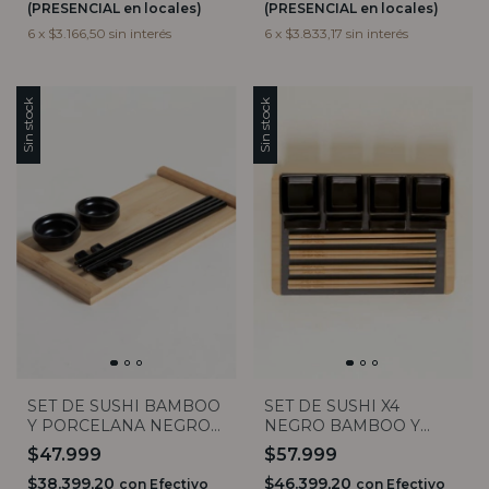
(PRESENCIAL en locales)
(PRESENCIAL en locales)
6
x
$3.166,50
sin interés
6
x
$3.833,17
sin interés
Sin stock
Sin stock
SET DE SUSHI BAMBOO
SET DE SUSHI X4
Y PORCELANA NEGRO
NEGRO BAMBOO Y
PARA 2
LAJA 30X20CM
$47.999
$57.999
$38.399,20
$46.399,20
con
Efectivo
con
Efectivo