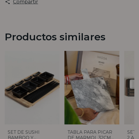
Compartir
Productos similares
SET DE SUSHI
TABLA PARA PICAR
SET 
BAMBOO Y
DE MARMOL 32CM
2 AC