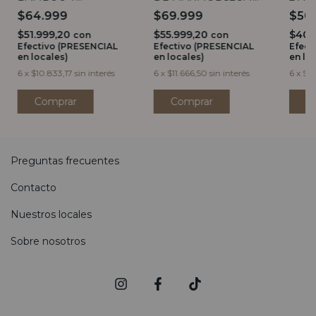
PORCELANA NEGRO
VASSA
BLA
$64.999
$69.999
$50
PARA 4
$51.999,20
$55.999,20
$40.
con
con
Efectivo (PRESENCIAL
Efectivo (PRESENCIAL
Efect
en locales)
en locales)
en lo
6
x
$10.833,17
sin interés
6
x
$11.666,50
sin interés
6
x
$8
Preguntas frecuentes
Contacto
Nuestros locales
Sobre nosotros