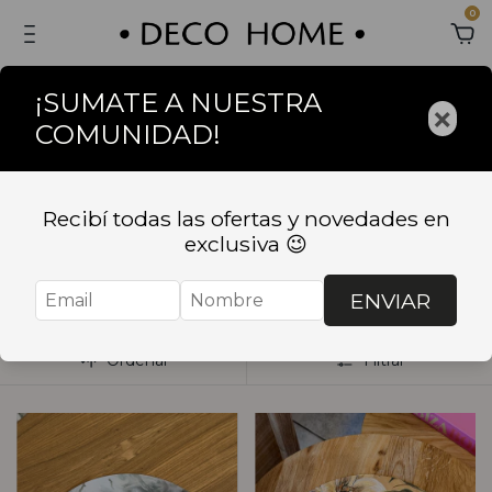
0
¡SUMATE A NUESTRA
×
COMUNIDAD!
Inicio
.
BAZAR
.
TEXTILES
.
Individuales
.
Platos de sitio
de papel
Recibí todas las ofertas y novedades en
Platos de sitio de
exclusiva 😉
papel
ENVIAR
Ordenar
Filtrar