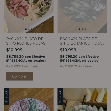
PACK X24 PLATO DE
PACK X24 PLATO DE
SITIO FLORES ROSAS
SITIO BOTANICO HOJAS
VERDES
$10.999
$10.999
$8.799,20
$8.799,20
con
Efectivo
con
Efectivo
(PRESENCIAL en locales)
(PRESENCIAL en locales)
6
x
$1.833,17
sin interés
6
x
$1.833,17
sin interés
Sin stock
Sin stock