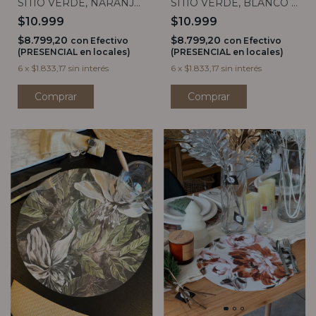
SITIO VERDE, NARANJA
SITIO VERDE, BLANCO Y
Y BORDO
VIOLETA
$10.999
$10.999
$8.799,20
$8.799,20
con
Efectivo
con
Efectivo
(PRESENCIAL en locales)
(PRESENCIAL en locales)
6
x
$1.833,17
sin interés
6
x
$1.833,17
sin interés