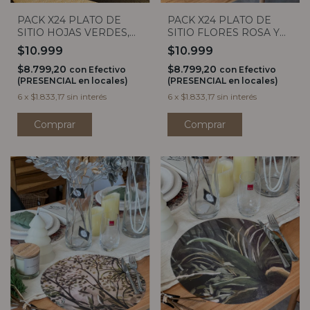
PACK X24 PLATO DE
PACK X24 PLATO DE
SITIO HOJAS VERDES,
SITIO FLORES ROSA Y
BLANCO Y GRIS
NARANJA
$10.999
$10.999
$8.799,20
$8.799,20
con
Efectivo
con
Efectivo
(PRESENCIAL en locales)
(PRESENCIAL en locales)
6
x
$1.833,17
sin interés
6
x
$1.833,17
sin interés