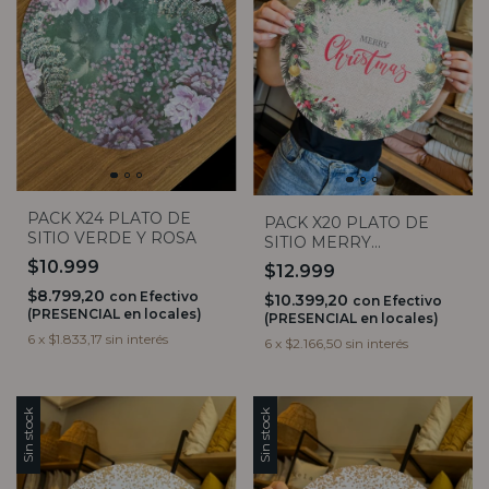
PACK X24 PLATO DE
PACK X20 PLATO DE
SITIO VERDE Y ROSA
SITIO MERRY
CHRISTMAS ARPILLERA
$10.999
$12.999
$8.799,20
con
Efectivo
$10.399,20
con
Efectivo
(PRESENCIAL en locales)
(PRESENCIAL en locales)
6
x
$1.833,17
sin interés
6
x
$2.166,50
sin interés
Sin stock
Sin stock