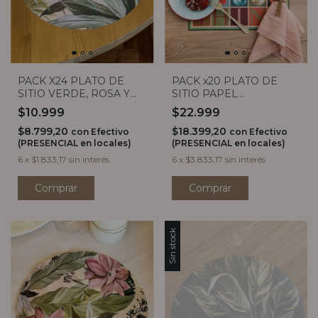
PACK X24 PLATO DE
PACK x20 PLATO DE
SITIO VERDE, ROSA Y
SITIO PAPEL
CELESTE
CUADRADO MERRY
$10.999
$22.999
$8.799,20
$18.399,20
con
Efectivo
con
Efectivo
(PRESENCIAL en locales)
(PRESENCIAL en locales)
6
x
$1.833,17
sin interés
6
x
$3.833,17
sin interés
Sin stock