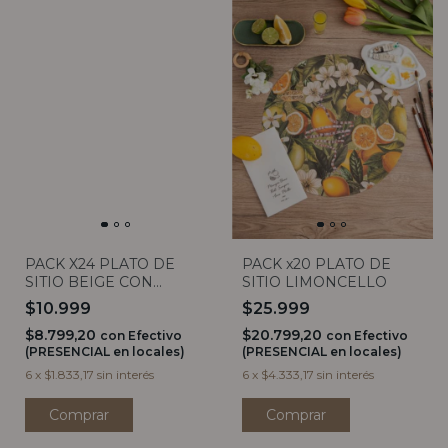
PACK X24 PLATO DE
PACK x20 PLATO DE
SITIO BEIGE CON
SITIO LIMONCELLO
FLORES BLANCAS
$10.999
$25.999
$8.799,20
$20.799,20
con
Efectivo
con
Efectivo
(PRESENCIAL en locales)
(PRESENCIAL en locales)
6
x
$1.833,17
sin interés
6
x
$4.333,17
sin interés