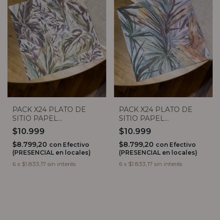
PACK X24 PLATO DE
PACK X24 PLATO DE
SITIO PAPEL
SITIO PAPEL
CUADRADO HOJAS
CUADRADO HOJAS
$10.999
$10.999
AZULES CON VERDE
VERDES Y AMARILLAS
$8.799,20
$8.799,20
con
Efectivo
con
Efectivo
(PRESENCIAL en locales)
(PRESENCIAL en locales)
6
x
$1.833,17
sin interés
6
x
$1.833,17
sin interés