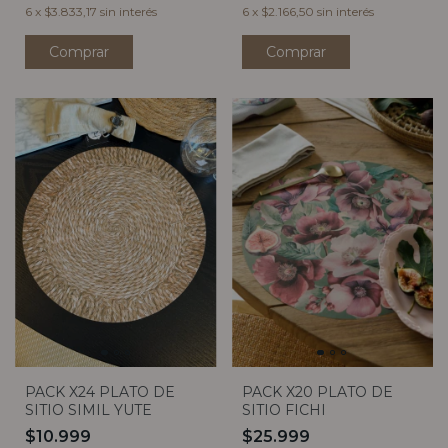
6
x
$3.833,17
sin interés
6
x
$2.166,50
sin interés
PACK X24 PLATO DE
PACK X20 PLATO DE
SITIO SIMIL YUTE
SITIO FICHI
$10.999
$25.999