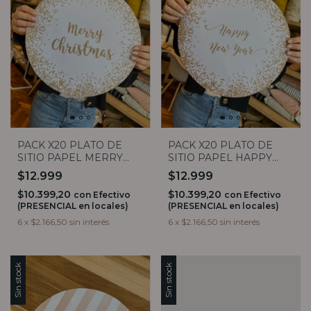
PACK X20 PLATO DE
PACK X20 PLATO DE
SITIO PAPEL MERRY
SITIO PAPEL HAPPY
CHRISTMAS DORADO
NEW YEAR DORADO
$12.999
$12.999
$10.399,20
$10.399,20
con
Efectivo
con
Efectivo
(PRESENCIAL en locales)
(PRESENCIAL en locales)
6
x
$2.166,50
sin interés
6
x
$2.166,50
sin interés
Sin stock
Sin stock