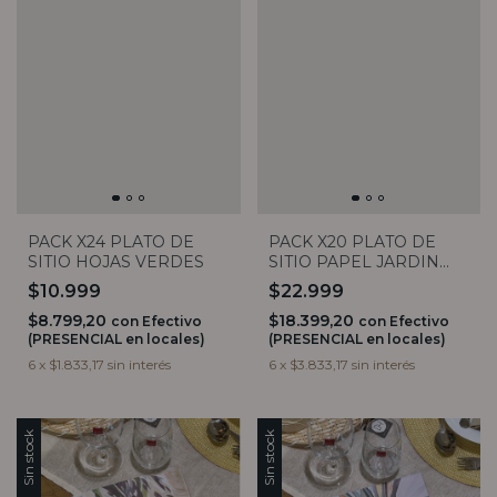
PACK X24 PLATO DE
PACK X20 PLATO DE
SITIO HOJAS VERDES
SITIO PAPEL JARDIN
SECRETO
$10.999
$22.999
$8.799,20
$18.399,20
con
Efectivo
con
Efectivo
(PRESENCIAL en locales)
(PRESENCIAL en locales)
6
x
$1.833,17
sin interés
6
x
$3.833,17
sin interés
Sin stock
Sin stock