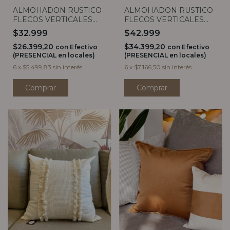
ALMOHADON RUSTICO
ALMOHADON RUSTICO
FLECOS VERTICALES
FLECOS VERTICALES
40x40
50X50
$32.999
$42.999
$26.399,20
$34.399,20
con
Efectivo
con
Efectivo
(PRESENCIAL en locales)
(PRESENCIAL en locales)
6
x
$5.499,83
sin interés
6
x
$7.166,50
sin interés
Comprar
Comprar