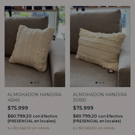
ALMOHADON HANDIRA
ALMOHADON HANDIRA
45X45
30X50
$75.999
$75.999
$60.799,20
$60.799,20
con
Efectivo
con
Efectivo
(PRESENCIAL en locales)
(PRESENCIAL en locales)
6
x
$12.666,50
sin interés
6
x
$12.666,50
sin interés