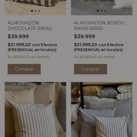
ALMOHADON
ALMOHADON BORDO
CHOCOLATE RAYAS
RAYAS 50X50
50X50
$39.999
$39.999
$31.999,20
$31.999,20
con
Efectivo
con
Efectivo
(PRESENCIAL en locales)
(PRESENCIAL en locales)
6
x
$6.666,50
sin interés
6
x
$6.666,50
sin interés
Comprar
Comprar