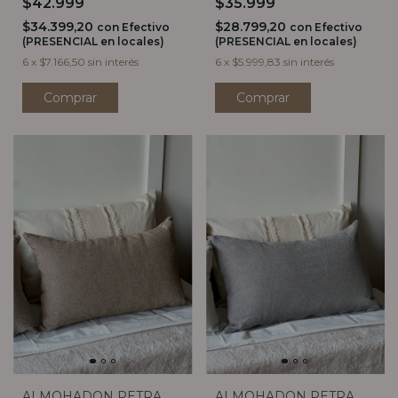
$42.999
$35.999
$34.399,20
$28.799,20
con
Efectivo
con
Efectivo
(PRESENCIAL en locales)
(PRESENCIAL en locales)
6
x
$7.166,50
sin interés
6
x
$5.999,83
sin interés
Comprar
Comprar
ALMOHADON PETRA
ALMOHADON PETRA