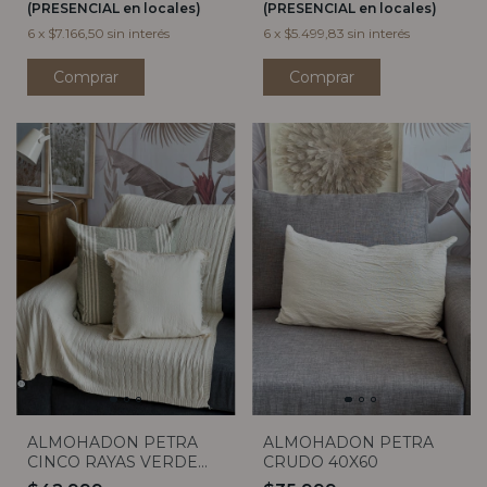
(PRESENCIAL en locales)
(PRESENCIAL en locales)
6
x
$5.499,83
sin interés
6
x
$7.166,50
sin interés
Comprar
Comprar
ALMOHADON PETRA
ALMOHADON PETRA
CINCO RAYAS VERDE
CRUDO 40X60
INVERSO 50X50