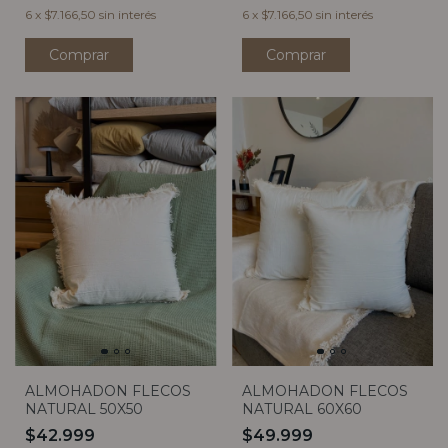
6
x
$7.166,50
sin interés
6
x
$7.166,50
sin interés
Comprar
Comprar
ALMOHADON FLECOS
ALMOHADON FLECOS
NATURAL 50X50
NATURAL 60X60
$42.999
$49.999