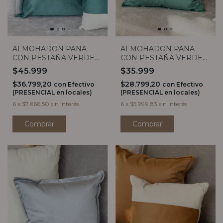
ALMOHADON PANA
ALMOHADON PANA
CON PESTAÑA VERDE
CON PESTAÑA VERDE
40X40
50X50
$35.999
$45.999
$28.799,20
$36.799,20
con
Efectivo
con
Efectivo
(PRESENCIAL en locales)
(PRESENCIAL en locales)
6
x
$5.999,83
sin interés
6
x
$7.666,50
sin interés
Comprar
Comprar