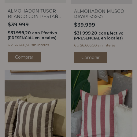
ALMOHADON TUSOR
ALMOHADON MUSGO
BLANCO CON PESTAÑA
RAYAS 50X50
50X50
$39.999
$39.999
$31.999,20
$31.999,20
con
Efectivo
con
Efectivo
(PRESENCIAL en locales)
(PRESENCIAL en locales)
6
x
$6.666,50
sin interés
6
x
$6.666,50
sin interés
Comprar
Comprar