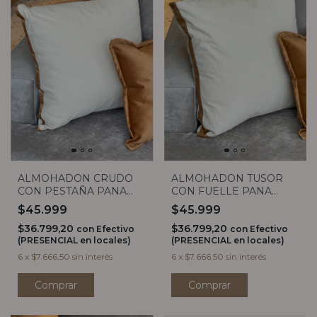
ALMOHADON CRUDO
ALMOHADON TUSOR
CON PESTAÑA PANA
CON FUELLE PANA
AVELLANA 50X50
AVELLANA 50X50
$45.999
$45.999
$36.799,20
$36.799,20
con
Efectivo
con
Efectivo
(PRESENCIAL en locales)
(PRESENCIAL en locales)
6
x
$7.666,50
sin interés
6
x
$7.666,50
sin interés
Comprar
Comprar