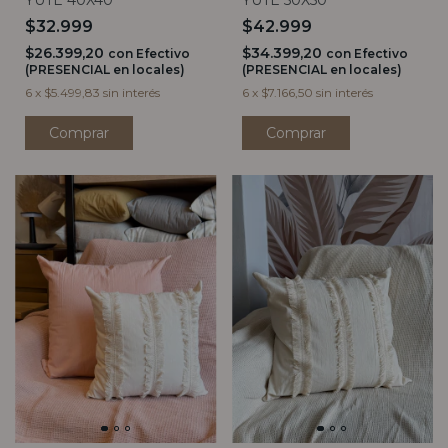
$32.999
$42.999
$26.399,20
$34.399,20
con
Efectivo
con
Efectivo
(PRESENCIAL en locales)
(PRESENCIAL en locales)
6
x
$5.499,83
sin interés
6
x
$7.166,50
sin interés
Comprar
Comprar