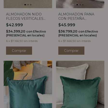
ALMOHADON NIDO
ALMOHADON PANA
FLECOS VERTICALES
CON PESTAÑA
50x50
AVELLANA 50X50
$42.999
$45.999
$34.399,20
$36.799,20
con
Efectivo
con
Efectivo
(PRESENCIAL en locales)
(PRESENCIAL en locales)
6
x
$7.166,50
sin interés
6
x
$7.666,50
sin interés
Comprar
Comprar