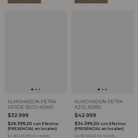
ALMOHADON PETRA
ALMOHADON PETRA
VERDE SECO 40X40
AZUL 50X50
$32.999
$42.999
$26.399,20
$34.399,20
con
Efectivo
con
Efectivo
(PRESENCIAL en locales)
(PRESENCIAL en locales)
6
x
$5.499,83
sin interés
6
x
$7.166,50
sin interés