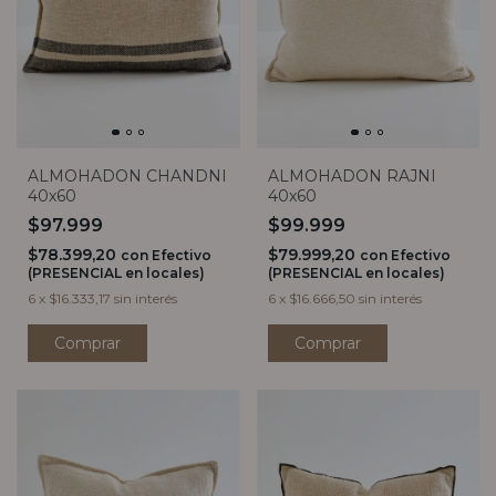
ALMOHADON CHANDNI
ALMOHADON RAJNI
40x60
40x60
$97.999
$99.999
$78.399,20
$79.999,20
con
Efectivo
con
Efectivo
(PRESENCIAL en locales)
(PRESENCIAL en locales)
6
x
$16.333,17
sin interés
6
x
$16.666,50
sin interés
Comprar
Comprar