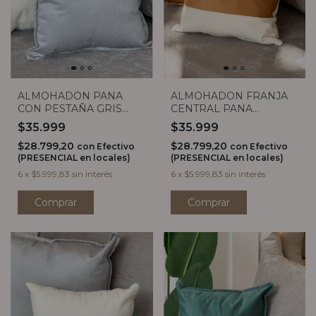
ALMOHADON PANA
ALMOHADON FRANJA
CON PESTAÑA GRIS
CENTRAL PANA
40X40
AVELLANA 40X40
$35.999
$35.999
$28.799,20
$28.799,20
con
Efectivo
con
Efectivo
(PRESENCIAL en locales)
(PRESENCIAL en locales)
6
x
$5.999,83
sin interés
6
x
$5.999,83
sin interés
Comprar
Comprar