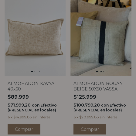
ALMOHADON KAVYA
ALMOHADON BOGAN
40x60
BEIGE 50X50 VASSA
$89.999
$125.999
$71.999,20
$100.799,20
con
Efectivo
con
Efectivo
(PRESENCIAL en locales)
(PRESENCIAL en locales)
6
x
$14.999,83
sin interés
6
x
$20.999,83
sin interés
Comprar
Comprar