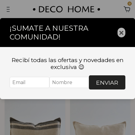
0
¡SUMATE A NUESTRA
×
COMUNIDAD!
Inicio
.
TEXTIL
.
ALMOHADONES
ALMOHADONES
Recibí todas las ofertas y novedades en
exclusiva 😉
Ordenar
Filtrar
ENVIAR