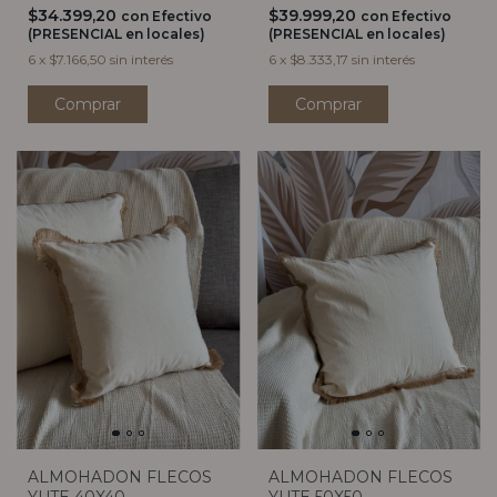
$34.399,20
$39.999,20
con
Efectivo
con
Efectivo
(PRESENCIAL en locales)
(PRESENCIAL en locales)
6
x
$7.166,50
sin interés
6
x
$8.333,17
sin interés
Comprar
Comprar
ALMOHADON FLECOS
ALMOHADON FLECOS
YUTE 40X40
YUTE 50X50