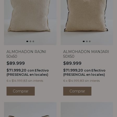
ALMOHADON RAJNI
ALMOHADON MANJARI
50x50
50X50
$89.999
$89.999
$71.999,20
$71.999,20
con
Efectivo
con
Efectivo
(PRESENCIAL en locales)
(PRESENCIAL en locales)
6
x
$14.999,83
sin interés
6
x
$14.999,83
sin interés
Comprar
Comprar