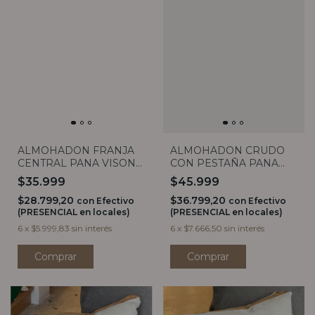
ALMOHADON FRANJA
ALMOHADON CRUDO
CENTRAL PANA VISON
CON PESTAÑA PANA
40X40
GRIS 50X50
$35.999
$45.999
$28.799,20
$36.799,20
con
Efectivo
con
Efectivo
(PRESENCIAL en locales)
(PRESENCIAL en locales)
6
x
$5.999,83
sin interés
6
x
$7.666,50
sin interés
Comprar
Comprar