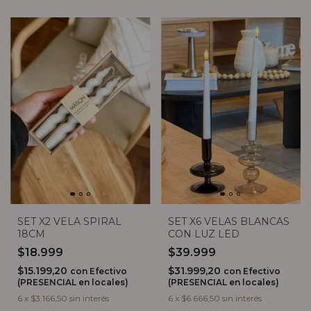
SET X6 VELAS BLANCAS
SET X2 VELA SPIRAL
CON LUZ LED
18CM
$39.999
$18.999
$31.999,20
$15.199,20
con
Efectivo
con
Efectivo
(PRESENCIAL en locales)
(PRESENCIAL en locales)
6
x
$6.666,50
sin interés
6
x
$3.166,50
sin interés