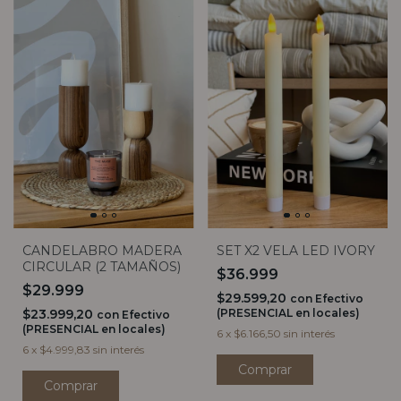
CANDELABRO MADERA
SET X2 VELA LED IVORY
CIRCULAR (2 TAMAÑOS)
$36.999
$29.999
$29.599,20
con
Efectivo
$23.999,20
(PRESENCIAL en locales)
con
Efectivo
(PRESENCIAL en locales)
6
x
$6.166,50
sin interés
6
x
$4.999,83
sin interés
Comprar