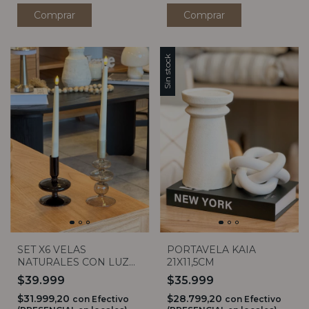
Comprar
Sin stock
SET X6 VELAS
PORTAVELA KAIA
NATURALES CON LUZ
21X11,5CM
LED
$39.999
$35.999
$31.999,20
$28.799,20
con
Efectivo
con
Efectivo