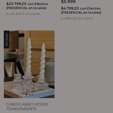
$5.999
$20.799,20
con
Efectivo
(PRESENCIAL en locales)
$4.799,20
con
Efectivo
(PRESENCIAL en locales)
6
x
$4.333,17
sin interés
6
x
$999,83
sin interés
Sin stock
CANDELABRO VIDRIO
TRANSPARENTE