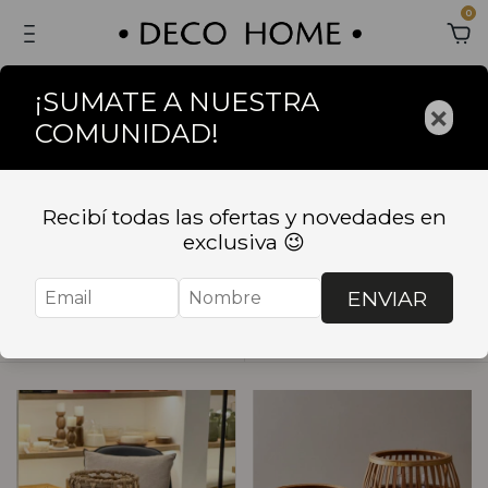
0
¡SUMATE A NUESTRA
×
COMUNIDAD!
Inicio
.
DECORACION
.
PORTAVELAS Y FANALES
PORTAVELAS Y
Recibí todas las ofertas y novedades en
exclusiva 😉
FANALES
ENVIAR
Ordenar
Filtrar