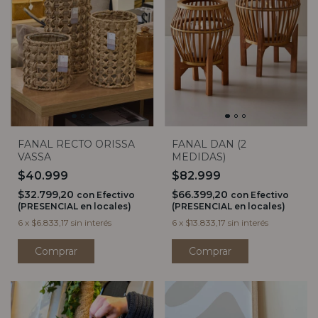
FANAL RECTO ORISSA
FANAL DAN (2
VASSA
MEDIDAS)
$40.999
$82.999
$32.799,20
$66.399,20
con
Efectivo
con
Efectivo
(PRESENCIAL en locales)
(PRESENCIAL en locales)
6
x
$6.833,17
sin interés
6
x
$13.833,17
sin interés
Comprar
Comprar