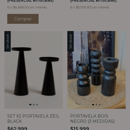
(PRESENCIAL en locales)
(PRESENCIAL en locales)
6
x
$6.666,50
sin interés
6
x
$5.999,83
sin interés
Comprar
Sin stock
Sin stock
SET X2 PORTAVELA ZEIL
PORTAVELA BOIS
BLACK
NEGRO (3 MEDIDAS)
$62.999
$15.999