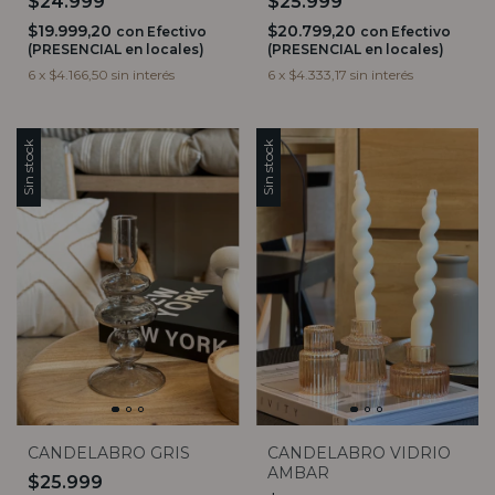
$25.999
$24.999
$20.799,20
$19.999,20
con
Efectivo
con
Efectivo
(PRESENCIAL en locales)
(PRESENCIAL en locales)
6
x
$4.333,17
sin interés
6
x
$4.166,50
sin interés
Sin stock
Sin stock
CANDELABRO GRIS
CANDELABRO VIDRIO
AMBAR
$25.999