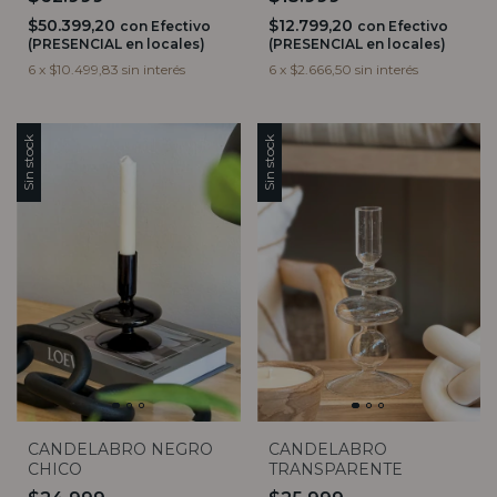
$50.399,20
$12.799,20
con
Efectivo
con
Efectivo
(PRESENCIAL en locales)
(PRESENCIAL en locales)
6
x
$10.499,83
sin interés
6
x
$2.666,50
sin interés
Sin stock
Sin stock
CANDELABRO
CANDELABRO NEGRO
TRANSPARENTE
CHICO