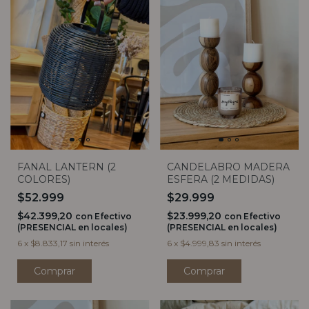
FANAL LANTERN (2
CANDELABRO MADERA
COLORES)
ESFERA (2 MEDIDAS)
$52.999
$29.999
$42.399,20
$23.999,20
con
Efectivo
con
Efectivo
(PRESENCIAL en locales)
(PRESENCIAL en locales)
6
x
$8.833,17
sin interés
6
x
$4.999,83
sin interés
Comprar
Comprar