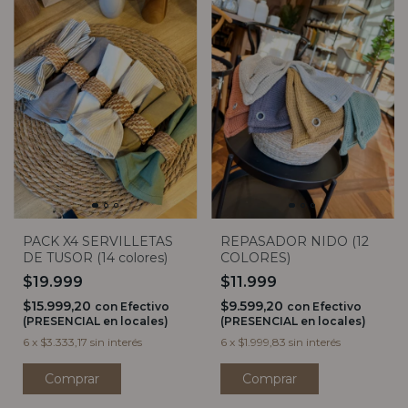
PACK X4 SERVILLETAS
REPASADOR NIDO (12
DE TUSOR (14 colores)
COLORES)
$19.999
$11.999
$15.999,20
$9.599,20
con
Efectivo
con
Efectivo
(PRESENCIAL en locales)
(PRESENCIAL en locales)
6
x
$3.333,17
sin interés
6
x
$1.999,83
sin interés
Comprar
Comprar