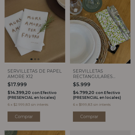
SERVILLETAS DE PAPEL
SERVILLETAS
AMORE X12
RECTANGULARES
BOTANICO X20
$17.999
$5.999
$14.399,20
$4.799,20
con
Efectivo
con
Efectivo
(PRESENCIAL en locales)
(PRESENCIAL en locales)
6
x
$2.999,83
sin interés
6
x
$999,83
sin interés