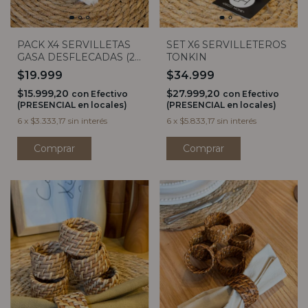
PACK X4 SERVILLETAS
SET X6 SERVILLETEROS
GASA DESFLECADAS (2
TONKIN
COLORES)
$19.999
$34.999
$15.999,20
$27.999,20
con
Efectivo
con
Efectivo
(PRESENCIAL en locales)
(PRESENCIAL en locales)
6
x
$3.333,17
sin interés
6
x
$5.833,17
sin interés
Comprar