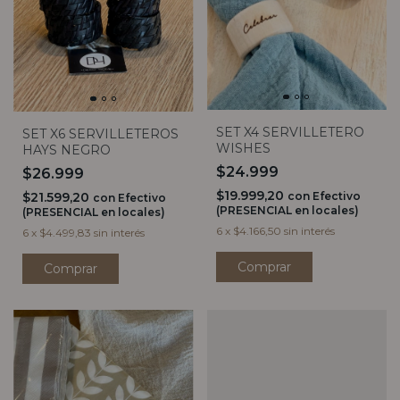
SET X4 SERVILLETERO
SET X6 SERVILLETEROS
WISHES
HAYS NEGRO
$24.999
$26.999
$19.999,20
con
Efectivo
$21.599,20
con
Efectivo
(PRESENCIAL en locales)
(PRESENCIAL en locales)
6
x
$4.166,50
sin interés
6
x
$4.499,83
sin interés