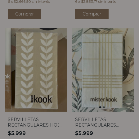
6
x
$2.666,50
sin interés
6
x
$2.833,17
sin interés
Comprar
SERVILLETAS
SERVILLETAS
RECTANGULARES HOJA
RECTANGULARES
BLANCA X20
CUADROS BEIGE X20
$5.999
$5.999