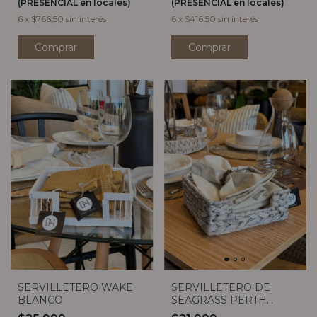
(PRESENCIAL en locales)
(PRESENCIAL en locales)
6
x
$766,50
sin interés
6
x
$416,50
sin interés
SERVILLETERO WAKE
SERVILLETERO DE
BLANCO
SEAGRASS PERTH
BLANCO