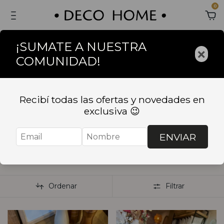
0
¡SUMATE A NUESTRA
×
COMUNIDAD!
Inicio
.
BAZAR
.
TEXTILES
.
Servilletas, servilleteros y
repasadores
Recibí todas las ofertas y novedades en
Servilletas,
exclusiva 😉
servilleteros y
ENVIAR
repasadores
Ordenar
Filtrar