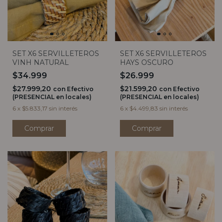
SET X6 SERVILLETEROS
SET X6 SERVILLETEROS
VINH NATURAL
HAYS OSCURO
$34.999
$26.999
$27.999,20
$21.599,20
con
Efectivo
con
Efectivo
(PRESENCIAL en locales)
(PRESENCIAL en locales)
6
x
$5.833,17
sin interés
6
x
$4.499,83
sin interés