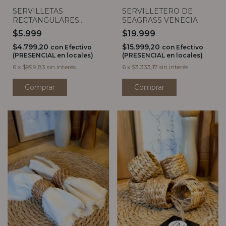
SERVILLETAS
SERVILLETERO DE
RECTANGULARES
SEAGRASS VENECIA
MARGARITA X20
$5.999
$19.999
$4.799,20
$15.999,20
con
Efectivo
con
Efectivo
(PRESENCIAL en locales)
(PRESENCIAL en locales)
6
x
$999,83
sin interés
6
x
$3.333,17
sin interés