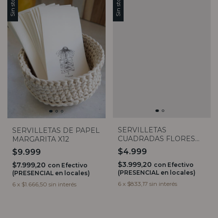
Sin stock
Sin stock
SERVILLETAS
SERVILLETAS DE PAPEL
CUADRADAS FLORES
MARGARITA X12
GRIS Y BLANCO X20
$4.999
$9.999
$3.999,20
$7.999,20
con
Efectivo
con
Efectivo
(PRESENCIAL en locales)
(PRESENCIAL en locales)
6
x
$833,17
sin interés
6
x
$1.666,50
sin interés