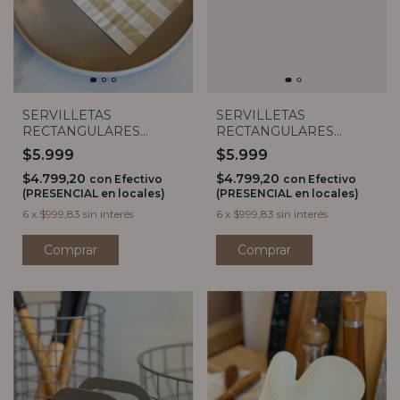
SERVILLETAS
SERVILLETAS
RECTANGULARES
RECTANGULARES
RAYADAS BLANCO
FLORES X20
$5.999
$5.999
MARFIL X20
$4.799,20
$4.799,20
con
Efectivo
con
Efectivo
(PRESENCIAL en locales)
(PRESENCIAL en locales)
6
x
$999,83
sin interés
6
x
$999,83
sin interés