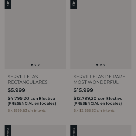
SERVILLETAS
SERVILLETAS DE PAPEL
RECTANGULARES
MOST WONDERFUL
LIMONES X20
$5.999
$15.999
$4.799,20
$12.799,20
con
Efectivo
con
Efectivo
(PRESENCIAL en locales)
(PRESENCIAL en locales)
6
x
$999,83
sin interés
6
x
$2.666,50
sin interés
Sin stock
Sin stock