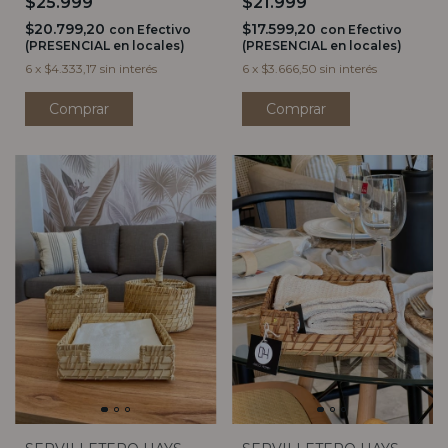
$25.999
$21.999
$20.799,20
$17.599,20
con
Efectivo
con
Efectivo
(PRESENCIAL en locales)
(PRESENCIAL en locales)
6
x
$4.333,17
sin interés
6
x
$3.666,50
sin interés