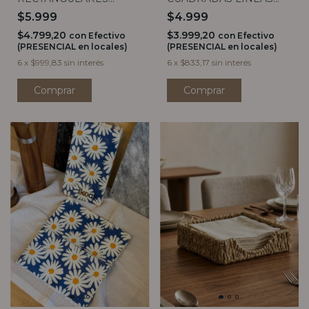
CUADROS GRIS X20
VERDE X20
$5.999
$4.999
$4.799,20
$3.999,20
con
Efectivo
con
Efectivo
(PRESENCIAL en locales)
(PRESENCIAL en locales)
6
x
$999,83
sin interés
6
x
$833,17
sin interés
Comprar