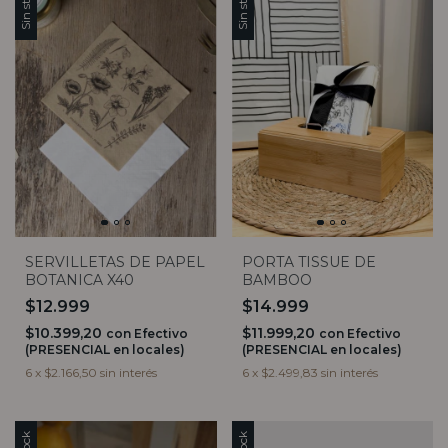
Sin stock
Sin stock
SERVILLETAS DE PAPEL
PORTA TISSUE DE
BOTANICA X40
BAMBOO
$12.999
$14.999
$10.399,20
$11.999,20
con
Efectivo
con
Efectivo
(PRESENCIAL en locales)
(PRESENCIAL en locales)
6
x
$2.166,50
sin interés
6
x
$2.499,83
sin interés