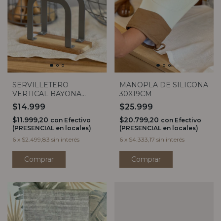
SERVILLETERO
MANOPLA DE SILICONA
VERTICAL BAYONA
30X19CM
GREY
$14.999
$25.999
$11.999,20
$20.799,20
con
Efectivo
con
Efectivo
(PRESENCIAL en locales)
(PRESENCIAL en locales)
6
x
$2.499,83
sin interés
6
x
$4.333,17
sin interés