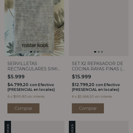
SERVILLETAS
SET X2 REPASADOR DE
RECTANGULARES SIMIL
COCINA RAYAS FINAS (5
LINO LISAS X20
COLORES)
$5.999
$15.999
$4.799,20
$12.799,20
con
Efectivo
con
Efectivo
(PRESENCIAL en locales)
(PRESENCIAL en locales)
6
x
$999,83
sin interés
6
x
$2.666,50
sin interés
Comprar
Comprar
Sin stock
Sin stock