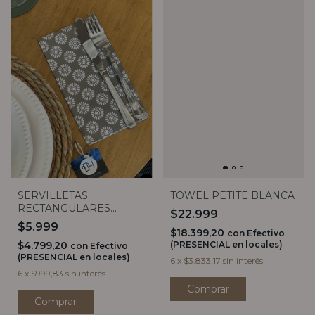
SERVILLETAS
TOWEL PETITE BLANCA
RECTANGULARES
$22.999
FLORES BLANCAS X20
$5.999
$18.399,20
con
Efectivo
$4.799,20
(PRESENCIAL en locales)
con
Efectivo
(PRESENCIAL en locales)
6
x
$3.833,17
sin interés
6
x
$999,83
sin interés