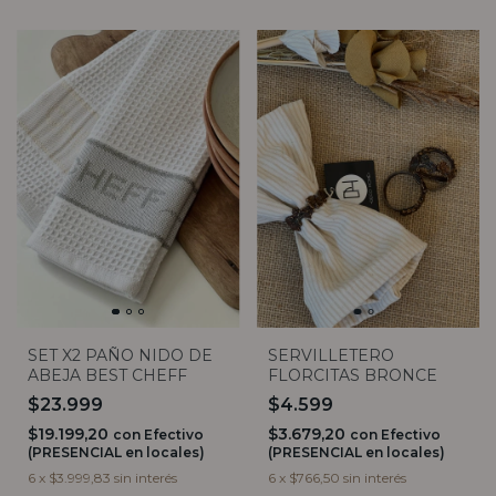
SET X2 PAÑO NIDO DE
SERVILLETERO
ABEJA BEST CHEFF
FLORCITAS BRONCE
$23.999
$4.599
$19.199,20
$3.679,20
con
Efectivo
con
Efectivo
(PRESENCIAL en locales)
(PRESENCIAL en locales)
6
x
$3.999,83
sin interés
6
x
$766,50
sin interés