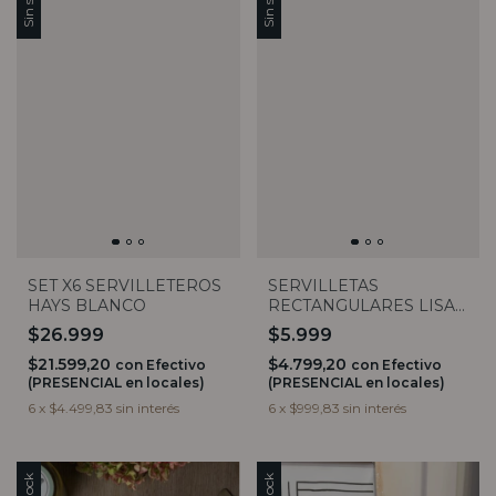
SET X6 SERVILLETEROS
SERVILLETAS
HAYS BLANCO
RECTANGULARES LISAS
X20
$26.999
$5.999
$21.599,20
$4.799,20
con
Efectivo
con
Efectivo
(PRESENCIAL en locales)
(PRESENCIAL en locales)
6
x
$4.499,83
sin interés
6
x
$999,83
sin interés