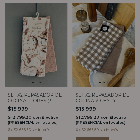
SET X2 REPASADOR DE
SET X2 REPASADOR DE
COCINA FLORES (3
COCINA VICHY (4
colores)
COLORES)
$15.999
$15.999
$12.799,20
$12.799,20
con
Efectivo
con
Efectivo
(PRESENCIAL en locales)
(PRESENCIAL en locales)
6
x
$2.666,50
sin interés
6
x
$2.666,50
sin interés