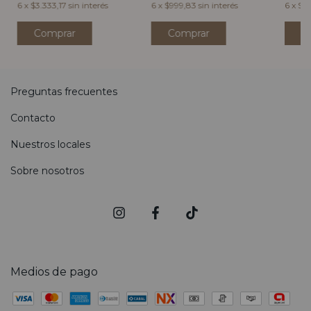
6
x
$3.333,17
sin interés
6
x
$999,83
sin interés
6
x
$3.
Comprar
C
Preguntas frecuentes
Contacto
Nuestros locales
Sobre nosotros
Medios de pago