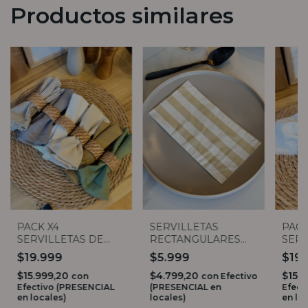
Productos similares
PACK X4
SERVILLETAS
PACK
SERVILLETAS DE
RECTANGULARES
SERV
TUSOR (14 colores)
RAYADAS BLANCO
DESF
$19.999
$5.999
$19
MARFIL X20
COL
$15.999,20
$4.799,20
$15.
con
con
Efectivo
Efectivo (PRESENCIAL
(PRESENCIAL en
Efect
en locales)
locales)
en lo