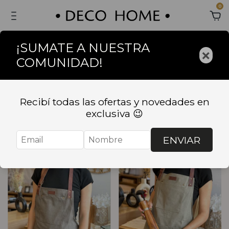
0
¡SUMATE A NUESTRA
×
COMUNIDAD!
Inicio
.
TEXTIL
.
DELANTALES
DELANTALES
Recibí todas las ofertas y novedades en
exclusiva 😉
Ordenar
Filtrar
ENVIAR