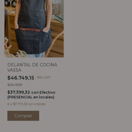
DELANTAL DE COCINA
VASSA
$46.749,15
-
15
%
OFF
$54.999
$37.399,32
con
Efectivo
(PRESENCIAL en locales)
6
x
$7.791,53
sin interés
Comprar