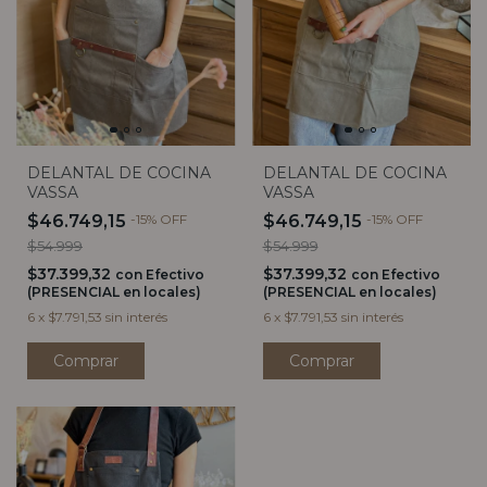
DELANTAL DE COCINA
DELANTAL DE COCINA
VASSA
VASSA
$46.749,15
-
15
%
OFF
$46.749,15
-
15
%
OFF
$54.999
$54.999
$37.399,32
$37.399,32
con
Efectivo
con
Efectivo
(PRESENCIAL en locales)
(PRESENCIAL en locales)
6
x
$7.791,53
sin interés
6
x
$7.791,53
sin interés
Comprar
Comprar