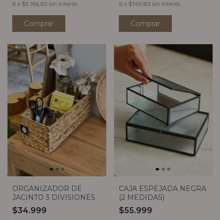
6
x
$3.166,50
sin interés
6
x
$749,83
sin interés
Comprar
Comprar
ORGANIZADOR DE
CAJA ESPEJADA NEGRA
JACINTO 3 DIVISIONES
(2 MEDIDAS)
$34.999
$55.999