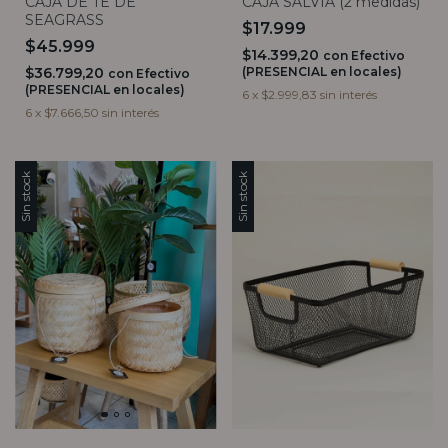
CAJA DE TE DE
CAJA SALVIA (2 medidas)
SEAGRASS
$17.999
$45.999
$14.399,20
con
Efectivo
$36.799,20
(PRESENCIAL en locales)
con
Efectivo
(PRESENCIAL en locales)
6
x
$2.999,83
sin interés
6
x
$7.666,50
sin interés
Sin stock
Sin stock