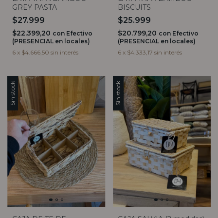
GREY PASTA
BISCUITS
$27.999
$25.999
$22.399,20
$20.799,20
con
Efectivo
con
Efectivo
(PRESENCIAL en locales)
(PRESENCIAL en locales)
6
x
$4.666,50
sin interés
6
x
$4.333,17
sin interés
Sin stock
Sin stock