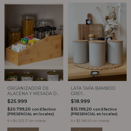
ORGANIZADOR DE
LATA TAPA BAMBOO
ALACENA Y MESADA DE
GREY
BAMBOO 4 DIVISIONES
TEA/SUGAR/COFFEE
$25.999
$18.999
$20.799,20
$15.199,20
con
Efectivo
con
Efectivo
(PRESENCIAL en locales)
(PRESENCIAL en locales)
6
x
$4.333,17
sin interés
6
x
$3.166,50
sin interés