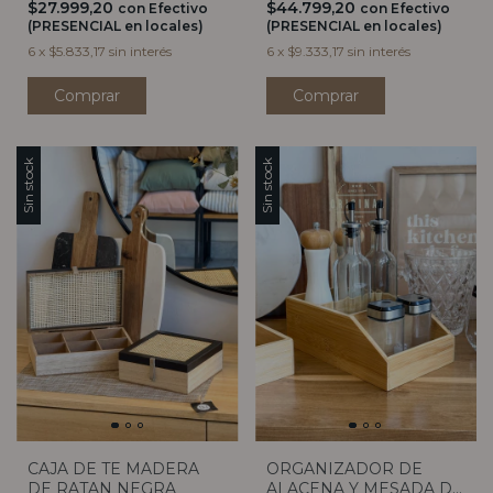
$27.999,20
$44.799,20
con
Efectivo
con
Efectivo
(PRESENCIAL en locales)
(PRESENCIAL en locales)
6
x
$5.833,17
sin interés
6
x
$9.333,17
sin interés
Comprar
Sin stock
Sin stock
CAJA DE TE MADERA
ORGANIZADOR DE
DE RATAN NEGRA
ALACENA Y MESADA DE