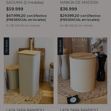
SAOUMA (2 medidas)
MANIJA DE MADERA
$59.999
$36.999
$47.999,20
$29.599,20
con
Efectivo
con
Efectivo
(PRESENCIAL en locales)
(PRESENCIAL en locales)
6
x
$9.999,83
sin interés
6
x
$6.166,50
sin interés
Sin stock
Sin stock
LATA TAPA BAMBOO
LATA TAPA BAMBOO