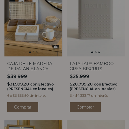
CAJA DE TE MADERA
LATA TAPA BAMBOO
DE RATAN BLANCA
GREY BISCUITS
$39.999
$25.999
$31.999,20
$20.799,20
con
Efectivo
con
Efectivo
(PRESENCIAL en locales)
(PRESENCIAL en locales)
6
x
$6.666,50
sin interés
6
x
$4.333,17
sin interés
Comprar