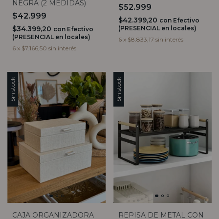
NEGRA (2 MEDIDAS)
$52.999
$42.999
$42.399,20
con
Efectivo
$34.399,20
(PRESENCIAL en locales)
con
Efectivo
(PRESENCIAL en locales)
6
x
$8.833,17
sin interés
6
x
$7.166,50
sin interés
Sin stock
Sin stock
CAJA ORGANIZADORA
REPISA DE METAL CON