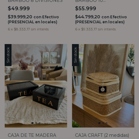
BAMBOO 8 DIVISIONES
BAMBOO 10
DIVISIONES
$49.999
$55.999
$39.999,20
$44.799,20
con
Efectivo
con
Efectivo
(PRESENCIAL en locales)
(PRESENCIAL en locales)
6
x
$8.333,17
sin interés
6
x
$9.333,17
sin interés
Sin stock
Sin stock
CAJA DE TE MADERA
CAJA CRAFT (2 medidas)