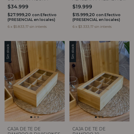
BAMBOO 3 DIVISIONES
$34.999
$19.999
$27.999,20
$15.999,20
con
Efectivo
con
Efectivo
(PRESENCIAL en locales)
(PRESENCIAL en locales)
6
x
$5.833,17
sin interés
6
x
$3.333,17
sin interés
Sin stock
Sin stock
CAJA DE TE DE
CAJA DE TE DE