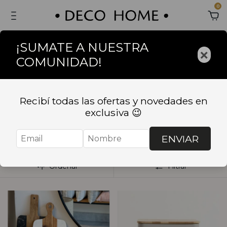
0
¡SUMATE A NUESTRA
×
COMUNIDAD!
Inicio
.
BAZAR
.
COCINA
.
Cajas de te y Cajas de
organización
Recibí todas las ofertas y novedades en
Cajas de te y Cajas de
exclusiva 😉
organización
ENVIAR
Ordenar
Filtrar