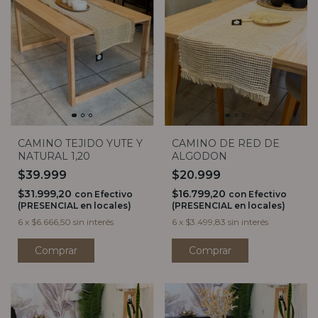
CAMINO TEJIDO YUTE Y
CAMINO DE RED DE
NATURAL 1,20
ALGODON
$39.999
$20.999
$31.999,20
$16.799,20
con
Efectivo
con
Efectivo
(PRESENCIAL en locales)
(PRESENCIAL en locales)
6
x
$6.666,50
sin interés
6
x
$3.499,83
sin interés
Comprar