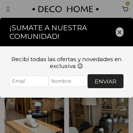
0
¡SUMATE A NUESTRA
×
COMUNIDAD!
Inicio
.
TEXTIL
.
CAMINOS DE MESA
CAMINOS DE MESA
Recibí todas las ofertas y novedades en
exclusiva 😉
Ordenar
Filtrar
ENVIAR