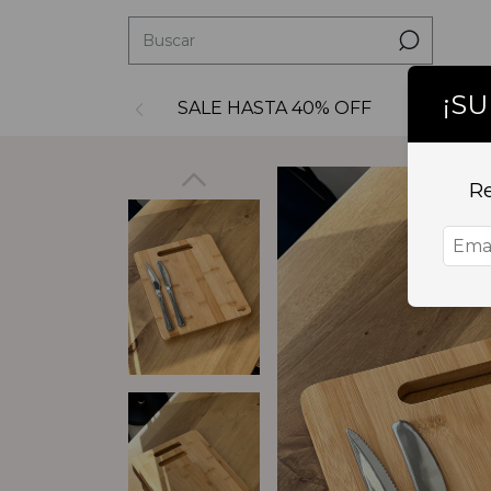
¡S
SALE HASTA 40% OFF
Decoraci
Re