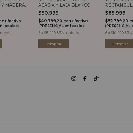
 Y MADERA
ACACIA Y LAJA BLANCO
RECTANGUL
O
MANGO MA
$50.999
$65.999
NEGRO Y M
$40.799,20
$52.799,20
on
Efectivo
con
Efectivo
c
n locales)
(PRESENCIAL en locales)
(PRESENCIAL e
interés
6
x
$8.499,83
sin interés
6
x
$10.999,83
s