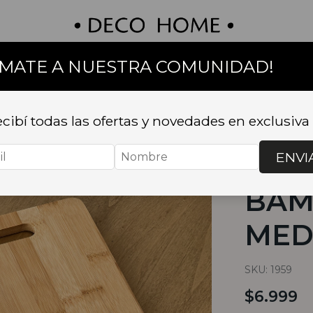
UMATE A NUESTRA COMUNIDAD!
on
Textil
Bazar
Baño
Muebles
Sillas 
cibí todas las ofertas y novedades en exclusiva
Inicio
.
BAZA
sushi
.
TABLA
ENVI
TAB
BAM
MED
SKU:
1959
$6.999