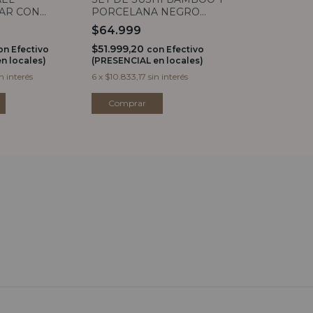
AR CON
PORCELANA NEGRO
BAMBOO Y 
RMOL
PARA 4
30X20CM
$64.999
$57.999
ADERA
$51.999,20
$46.399,20
on
Efectivo
con
Efectivo
n locales)
(PRESENCIAL en locales)
(PRESENCIAL e
in interés
6
x
$10.833,17
sin interés
6
x
$9.666,50
si