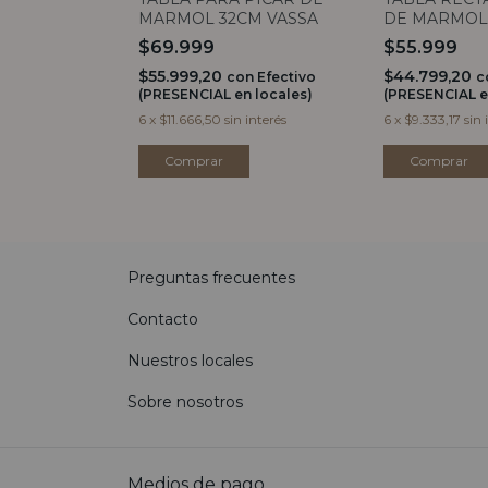
MARMOL 32CM VASSA
DE MARMOL
CON MANG
$69.999
$55.999
$55.999,20
$44.799,20
n
Efectivo
con
Efectivo
c
 locales)
(PRESENCIAL en locales)
(PRESENCIAL e
interés
6
x
$11.666,50
sin interés
6
x
$9.333,17
sin 
Preguntas frecuentes
Contacto
Nuestros locales
Sobre nosotros
Medios de pago