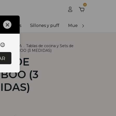
0
×
y banquetas
Sillones y puff
Muebles de exterior
 😉
R
.
COCINA
.
Tablas de cocina y Sets de
 DE BAMBOO (3 MEDIDAS)
AR
LA DE
BOO (3
IDAS)