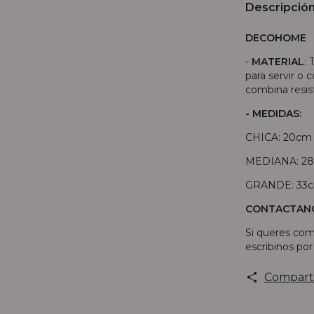
Descripció
DECOHOME
-
MATERIAL
:
para servir o 
combina resist
- MEDIDAS:
CHICA: 20cm 
MEDIANA: 28c
GRANDE: 33cm
CONTACTAN
Si queres com
escribinos po
Compart