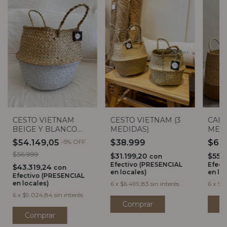
CESTO VIETNAM
CESTO VIETNAM (3
CANA
BEIGE Y BLANCO
MEDIDAS)
MEDI
35X29
$54.149,05
-
5
%
OFF
$38.999
$68
$56.999
$31.199,20
$55.
con
Efectivo (PRESENCIAL
Efect
$43.319,24
con
en locales)
en lo
Efectivo (PRESENCIAL
en locales)
6
x
$6.499,83
sin interés
6
x
$11
6
x
$9.024,84
sin interés
Comprar
C