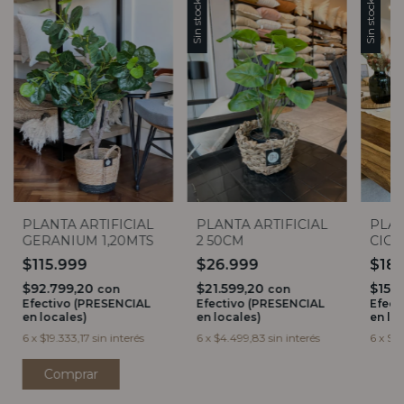
Sin stock
Sin stock
PLANTA ARTIFICIAL
PLANTA ARTIFICIAL
PLAN
GERANIUM 1,20MTS
2 50CM
CIGO
$115.999
$26.999
$18
$92.799,20
$21.599,20
$15.1
con
con
Efectivo (PRESENCIAL
Efectivo (PRESENCIAL
Efect
en locales)
en locales)
en lo
6
x
$19.333,17
sin interés
6
x
$4.499,83
sin interés
6
x
$3.