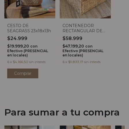
CESTO DE
CONTENEDOR
SEAGRASS 23x18x13h
RECTANGULAR DE
JACINTO CON TAPA
$24.999
$58.999
(3 TAMAÑOS)
$19.999,20
$47.199,20
con
con
Efectivo (PRESENCIAL
Efectivo (PRESENCIAL
en locales)
en locales)
6
x
$4.166,50
sin interés
6
x
$9.833,17
sin interés
Para sumar a tu compra