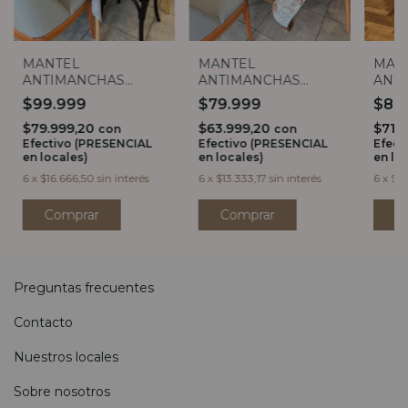
MANTEL
MANTEL
MAN
ANTIMANCHAS
ANTIMANCHAS
ANTI
FLORES BLANCAS (3
HOJAS PASTEL (3
BEIG
$99.999
$79.999
$89
MEDIDAS)
MEDIDAS)
$79.999,20
$63.999,20
$71.
con
con
Efectivo (PRESENCIAL
Efectivo (PRESENCIAL
Efect
en locales)
en locales)
en lo
6
x
$16.666,50
sin interés
6
x
$13.333,17
sin interés
6
x
$14
Comprar
Comprar
C
Preguntas frecuentes
Contacto
Nuestros locales
Sobre nosotros