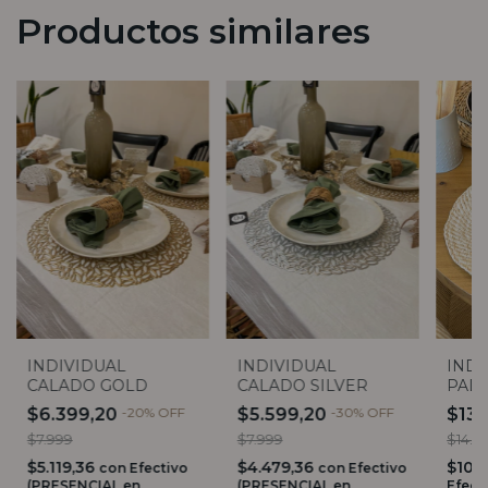
Productos similares
INDIVIDUAL
INDIVIDUAL
INDI
CALADO GOLD
CALADO SILVER
PAL
$6.399,20
-
20
%
OFF
$5.599,20
-
30
%
OFF
$13.
$7.999
$7.999
$14.9
$5.119,36
$4.479,36
$10.
con
Efectivo
con
Efectivo
(PRESENCIAL en
(PRESENCIAL en
Efect