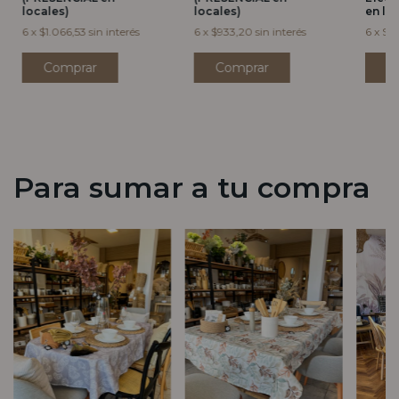
locales)
locales)
en lo
6
x
$1.066,53
sin interés
6
x
$933,20
sin interés
6
x
$2.
Para sumar a tu compra