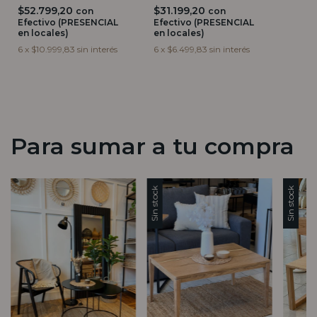
$52.799,20
$31.199,20
con
con
Efectivo (PRESENCIAL
Efectivo (PRESENCIAL
en locales)
en locales)
6
x
$10.999,83
sin interés
6
x
$6.499,83
sin interés
Para sumar a tu compra
Sin stock
Sin stock