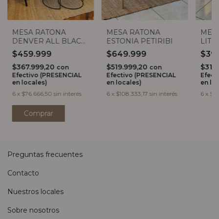
MESA RATONA
MESA RATONA
MES
DENVER ALL BLACK
ESTONIA PETIRIBI
LITU
GRANDE
$459.999
$649.999
$39
$367.999,20
$519.999,20
$319
con
con
Efectivo (PRESENCIAL
Efectivo (PRESENCIAL
Efect
en locales)
en locales)
en lo
6
x
$76.666,50
sin interés
6
x
$108.333,17
sin interés
6
x
$66
Preguntas frecuentes
Contacto
Nuestros locales
Sobre nosotros