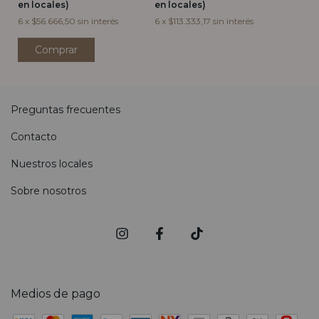
en locales)
en locales)
6
x
$56.666,50
sin interés
6
x
$113.333,17
sin interés
Preguntas frecuentes
Contacto
Nuestros locales
Sobre nosotros
Medios de pago