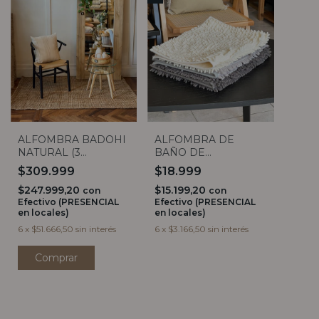
ALFOMBRA BADOHI
ALFOMBRA DE
NATURAL (3
BAÑO DE
MEDIDAS)
MICROFIBRA (3
$309.999
$18.999
COLORES)
$247.999,20
$15.199,20
con
con
Efectivo (PRESENCIAL
Efectivo (PRESENCIAL
en locales)
en locales)
6
x
$51.666,50
sin interés
6
x
$3.166,50
sin interés
Comprar