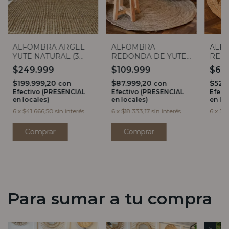
ALFOMBRA
ALFOMBRA ARGEL
ALF
REDONDA DE YUTE
YUTE NATURAL (3
RED
NATURAL (3
medidas)
FLOR
$109.999
$249.999
$65
MEDIDAS)
$87.999,20
$199.999,20
$52.
con
con
Efectivo (PRESENCIAL
Efectivo (PRESENCIAL
Efect
en locales)
en locales)
en lo
6
x
$18.333,17
sin interés
6
x
$41.666,50
sin interés
6
x
$10
Comprar
Comprar
Para sumar a tu compra