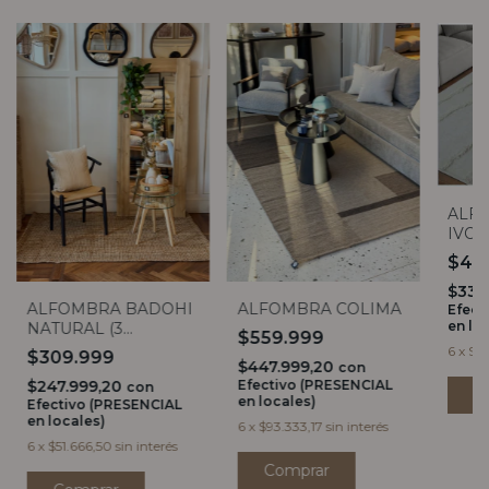
ALF
IVOR
$41
$335
ALFOMBRA BADOHI
ALFOMBRA COLIMA
Efect
en lo
NATURAL (3
$559.999
MEDIDAS)
6
x
$69
$309.999
$447.999,20
con
$247.999,20
Efectivo (PRESENCIAL
con
en locales)
Efectivo (PRESENCIAL
en locales)
6
x
$93.333,17
sin interés
6
x
$51.666,50
sin interés
Comprar