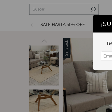
¡S
SALE HASTA 40% OFF
Decoraci
Sin stock
Re