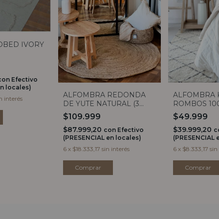
OBED IVORY
con
Efectivo
n locales)
ALFOMBRA REDONDA
ALFOMBRA 
n interés
DE YUTE NATURAL (3
ROMBOS 10
MEDIDAS)
$109.999
$49.999
$87.999,20
$39.999,20
con
Efectivo
c
(PRESENCIAL en locales)
(PRESENCIAL e
6
x
$18.333,17
sin interés
6
x
$8.333,17
sin
Comprar
Comprar