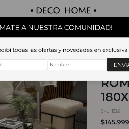
UMATE A NUESTRA COMUNIDAD!
on
Textil
Bazar
Baño
Muebles
Sillas 
cibí todas las ofertas y novedades en exclusiva
Inicio
.
TEXTI
NATURAL 18
ENVI
ALF
ROM
180X
SKU:
1326
$145.999