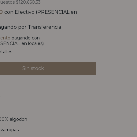
puestos
$120.660,33
20
con
Efectivo (PRESENCIAL en
gando por Transferencia
uento
pagando con
SENCIAL en locales)
talles
n
00% algodon
avarropas