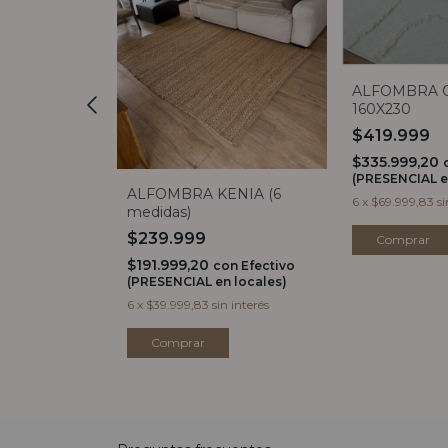
ALFOMBRA 
160X230
$419.999
$335.999,20
(PRESENCIAL e
DE BAÑO
ALFOMBRA KENIA (6
6
x
$69.999,83
si
medidas)
$239.999
$191.999,20
n
Efectivo
con
Efectivo
 locales)
(PRESENCIAL en locales)
 interés
6
x
$39.999,83
sin interés
Comprar