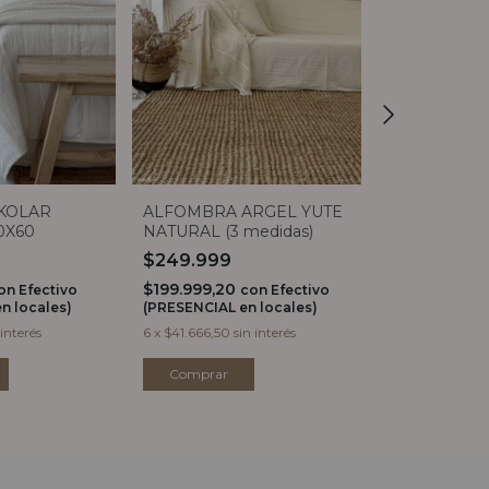
KOLAR
ALFOMBRA ARGEL YUTE
ALFOMBRA 
0X60
NATURAL (3 medidas)
BACKING 21
$249.999
$439.999
$199.999,20
$351.999,20
on
Efectivo
con
Efectivo
n locales)
(PRESENCIAL en locales)
(PRESENCIAL e
 interés
6
x
$41.666,50
sin interés
6
x
$73.333,17
si
Comprar
Comprar