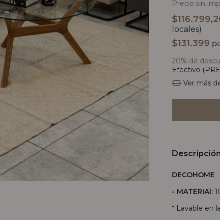
Precio sin im
$116.799,
locales)
$131.399
pa
20% de desc
Efectivo (PRE
Ver más de
Descripció
DECOHOME
-
MATERIAl:
1
* Lavable en l