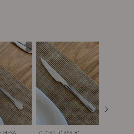
Sin stock
CUCHILLO ASADO
E MESA
BOWL SALA