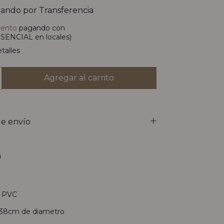
ando por Transferencia
uento
pagando con
SENCIAL en locales)
talles
e envío
n
e PVC
 38cm de diametro