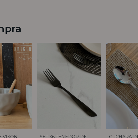
mpra
 VISON
SET X6 TENEDOR DE
CUCHARA D