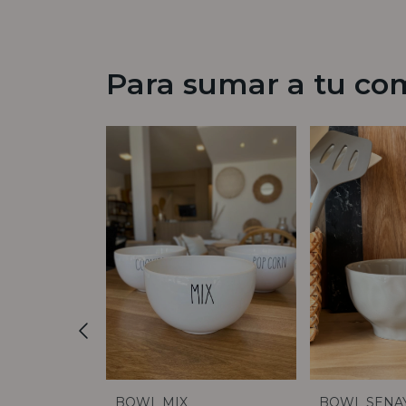
Para sumar a tu co
D
BOWL MIX
BOWL SENAY