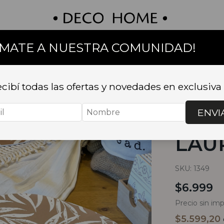
UMATE A NUESTRA COMUNIDAD!
on
Textil
Bazar
Baño
Muebles
Sillas 
cibí todas las ofertas y novedades en exclusiva
Inicio
.
DECO
HABANO
ENVI
PLAT
LAU
SKU:
1349
$6.999
Precio sin im
$5.599,20