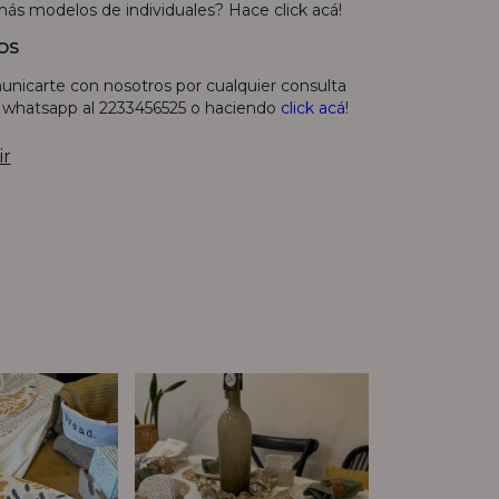
más modelos de individuales? Hace
click acá
!
OS
unicarte con nosotros por cualquier consulta
r whatsapp al 2233456525 o haciendo
click acá
!
ir
Sin stock