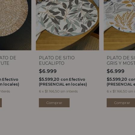
LATO DE
PLATO DE SITIO
PLATO DE S
YUTE
EUCALIPTO
GRIS Y MOS
$6.999
$6.999
$5.599,20
$5.599,20
n
Efectivo
con
Efectivo
co
n locales)
(PRESENCIAL en locales)
(PRESENCIAL e
interés
6
x
$1.166,50
sin interés
6
x
$1.166,50
sin 