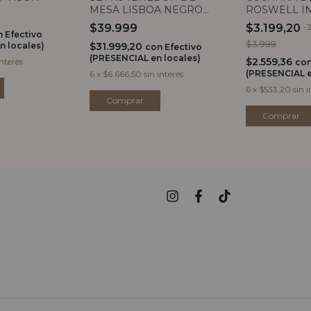
MESA LISBOA NEGRO
ROSWELL I
MATE 20CM
CORAL
$39.999
$3.199,20
-
n
Efectivo
$3.999
n locales)
$31.999,20
con
Efectivo
(PRESENCIAL en locales)
$2.559,36
interés
co
(PRESENCIAL e
6
x
$6.666,50
sin interés
6
x
$533,20
sin i