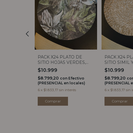
 DE
PACK X24 PLATO DE
PACK X24 P
0CM
SITIO HOJAS VERDES,
SITIO SIMIL 
BLANCO Y GRIS
$10.999
$10.999
$8.799,20
$8.799,20
n
Efectivo
con
Efectivo
co
 locales)
(PRESENCIAL en locales)
(PRESENCIAL e
 interés
6
x
$1.833,17
sin interés
6
x
$1.833,17
sin 