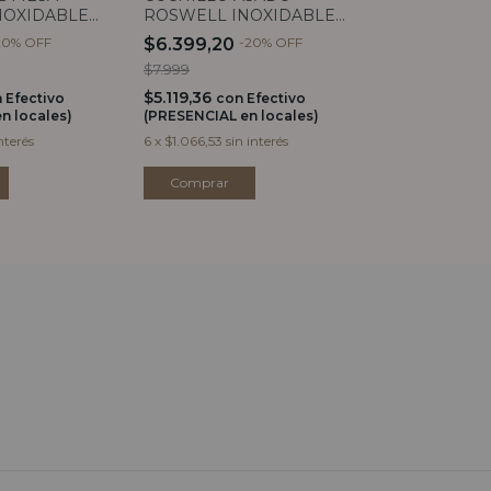
ROSWELL INOXIDABLE
NOXIDABLE
$34.999
CORAL
$6.399,20
-
20
%
OFF
20
%
OFF
$27.999,20
c
$7.999
(PRESENCIAL e
$5.119,36
6
x
$5.833,17
sin
con
Efectivo
n
Efectivo
(PRESENCIAL en locales)
n locales)
6
x
$1.066,53
sin interés
nterés