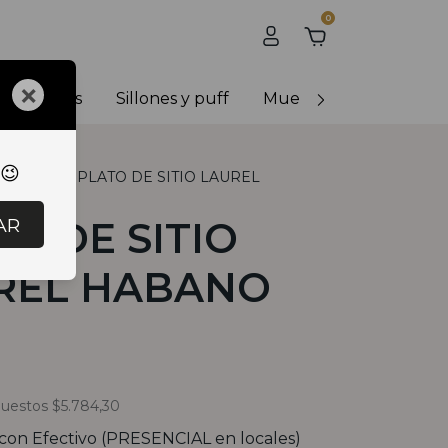
0
×
y banquetas
Sillones y puff
Muebles de exterior
 😉
RACION
.
PLATO DE SITIO LAUREL
AR
O DE SITIO
REL HABANO
puestos
$5.784,30
con
Efectivo (PRESENCIAL en locales)