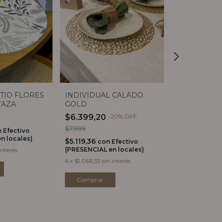
ITIO FLORES
INDIVIDUAL CALADO
PACK X24 P
TAZA
GOLD
SITIO PAP
HOJAS AZU
$6.399,20
-
20
%
OFF
$10.999
VERDE
$7.999
$8.799,20
n
Efectivo
co
n locales)
(PRESENCIAL e
$5.119,36
con
Efectivo
(PRESENCIAL en locales)
interés
6
x
$1.833,17
sin
6
x
$1.066,53
sin interés