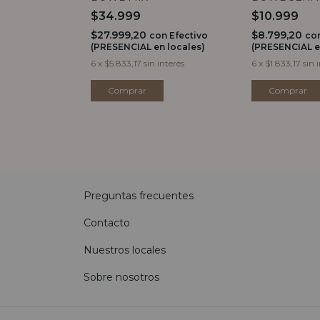
$34.999
$10.999
$27.999,20
$8.799,20
on
Efectivo
con
Efectivo
co
 locales)
(PRESENCIAL en locales)
(PRESENCIAL e
interés
6
x
$5.833,17
sin interés
6
x
$1.833,17
sin 
Preguntas frecuentes
Contacto
Nuestros locales
Sobre nosotros