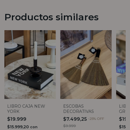
Productos similares
LIBRO CAJA NEW
ESCOBAS
LIBR
YORK
DECORATIVAS
GRIS
$19.999
$7.499,25
-
25
%
OFF
$19
$9.999
$15.999,20
$15.
con