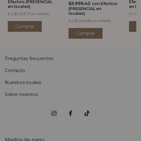
Efectivo (PRESENCIAL
Efect
$5.999,40
con
Efectivo
en locales)
en lo
(PRESENCIAL en
locales)
6
x
$3.333,17
sin interés
6
x
$3.
6
x
$1.249,88
sin interés
Comprar
Preguntas frecuentes
Contacto
Nuestros locales
Sobre nosotros
Medios de pago