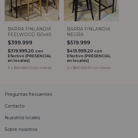
BARRA FINLANDIA
BARRA FINLANDIA
FEELWOOD 150x40
NEGRA
$399.999
$519.999
$319.999,20
$415.999,20
con
con
Efectivo (PRESENCIAL
Efectivo (PRESENCIAL
en locales)
en locales)
6
x
$66.666,50
sin interés
6
x
$86.666,50
sin interés
Preguntas frecuentes
Contacto
Nuestros locales
Sobre nosotros