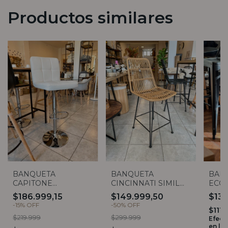
Productos similares
BANQUETA
BANQUETA
BAN
CAPITONE
CINCINNATI SIMIL
ECO
ECOCUERO BLANCA
RATTAN RESPALDO
$186.999,15
$149.999,50
$13
ALTO
-
15
%
OFF
-
50
%
OFF
$111.
$219.999
$299.999
Efect
en lo