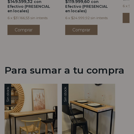
$149.599,32
$119.999,60
con
con
6
x
$23
Efectivo (PRESENCIAL
Efectivo (PRESENCIAL
en locales)
en locales)
6
x
$31.166,53
sin interés
6
x
$24.999,92
sin interés
Para sumar a tu compra
Sin stock
Sin stock