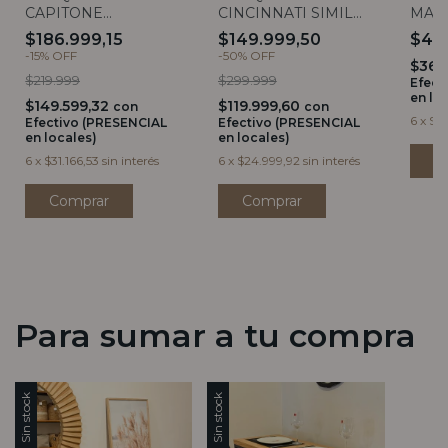
CAPITONE
CINCINNATI SIMIL
MAN
ECOCUERO BLANCA
RATTAN RESPALDO
$186.999,15
$149.999,50
$45
ALTO
-
15
%
OFF
-
50
%
OFF
$367
$219.999
$299.999
Efect
en lo
$149.599,32
$119.999,60
con
con
6
x
$76
Efectivo (PRESENCIAL
Efectivo (PRESENCIAL
en locales)
en locales)
6
x
$31.166,53
sin interés
6
x
$24.999,92
sin interés
Para sumar a tu compra
Sin stock
Sin stock