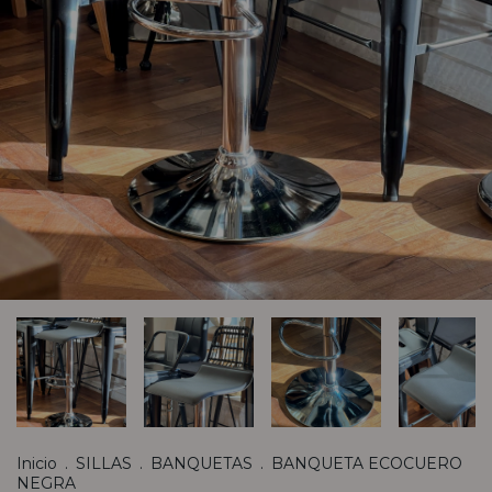
Inicio
.
SILLAS
.
BANQUETAS
.
BANQUETA ECOCUERO
NEGRA