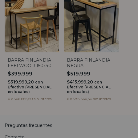
BARRA FINLANDIA
BARRA FINLANDIA
FEELWOOD 150x40
NEGRA
$399.999
$519.999
$319.999,20
$415.999,20
con
con
Efectivo (PRESENCIAL
Efectivo (PRESENCIAL
en locales)
en locales)
6
x
$66.666,50
sin interés
6
x
$86.666,50
sin interés
Preguntas frecuentes
Contacto