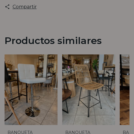
Compartir
Productos similares
BANQUETA
BANQUETA
BAN