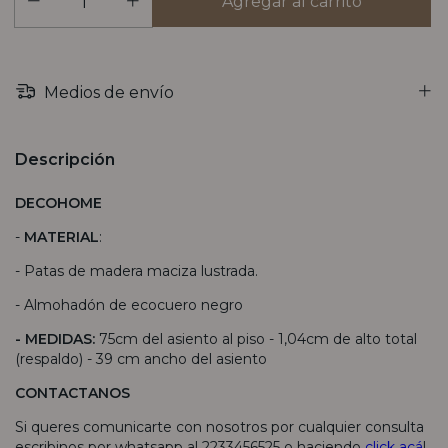
Medios de envío
Descripción
DECOHOME
-
MATERIAL
:
- Patas de madera maciza lustrada.
- Almohadón de ecocuero negro
- MEDIDAS:
75cm del asiento al piso - 1,04cm de alto total
(respaldo) - 39 cm ancho del asiento
CONTACTANOS
Si queres comunicarte con nosotros por cualquier consulta
escribinos por whatsapp al 2233456525 o haciendo
click acá
!