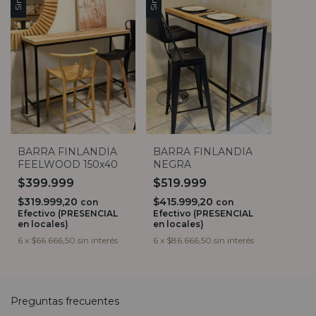
BARRA FINLANDIA
BARRA FINLANDIA
FEELWOOD 150x40
NEGRA
$399.999
$519.999
$319.999,20
$415.999,20
con
con
Efectivo (PRESENCIAL
Efectivo (PRESENCIAL
en locales)
en locales)
6
x
$66.666,50
sin interés
6
x
$86.666,50
sin interés
Preguntas frecuentes