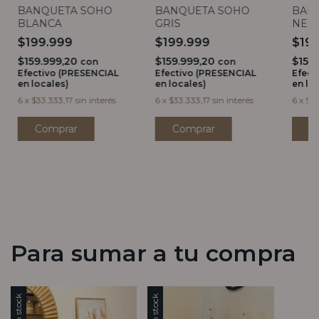
BANQUETA SOHO
BANQUETA SOHO
BAN
BLANCA
GRIS
NEG
$199.999
$199.999
$19
$159.999,20
$159.999,20
$159
con
con
Efectivo (PRESENCIAL
Efectivo (PRESENCIAL
Efect
en locales)
en locales)
en lo
6
x
$33.333,17
sin interés
6
x
$33.333,17
sin interés
6
x
$33
Para sumar a tu compra
Sin stock
Sin stock