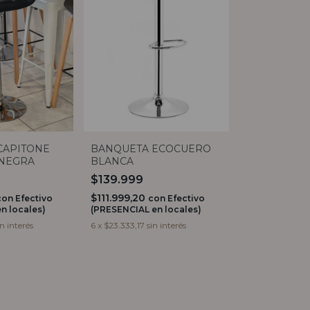
CAPITONE
BANQUETA ECOCUERO
NEGRA
BLANCA
$139.999
$111.999,20
con
Efectivo
con
Efectivo
n locales)
(PRESENCIAL en locales)
in interés
6
x
$23.333,17
sin interés