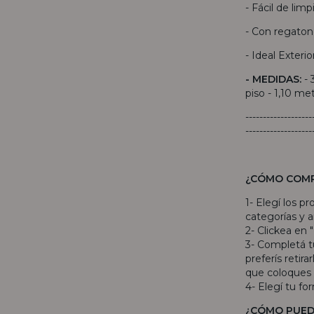
- Fácil de limp
- Con regato
- Ideal Exterio
- MEDIDAS:
- 
piso - 1,10 me
-------------------
-------------------
¿CÓMO COM
1- Elegí los p
categorías y añ
2- Clickea en 
3- Completá tu
preferís retir
que coloques 
4- Elegí tu fo
¿CÓMO PUED