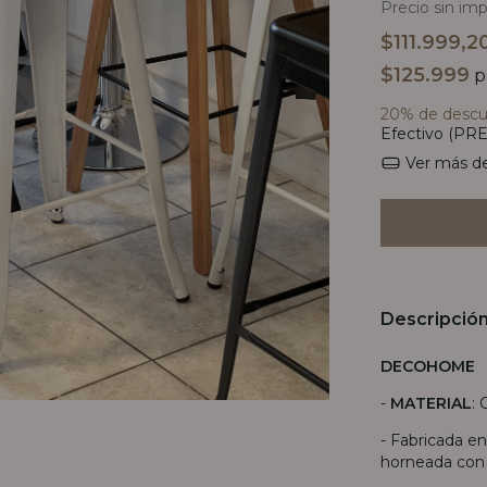
Precio sin im
$111.999,2
$125.999
p
20% de desc
Efectivo (PRE
Ver más de
Descripció
DECOHOME
-
MATERIAL
:
- Fabricada en
horneada con 