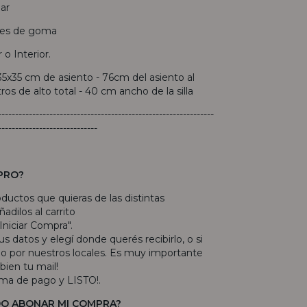
iar
nes de goma
r o Interior.
35x35 cm de asiento - 76cm del asiento al
tros de alto total - 40 cm ancho de la silla
---------------------------------------------------------------
-----------------------------
PRO?
roductos que quieras de las distintas
adilos al carrito
"Iniciar Compra".
s datos y elegí donde querés recibirlo, o si
arlo por nuestros locales. Es muy importante
bien tu mail!
rma de pago y LISTO!.
O ABONAR MI COMPRA?