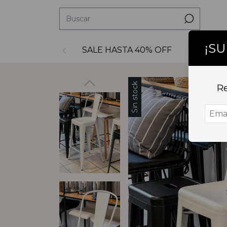
¡S
SALE HASTA 40% OFF
Decoraci
Sin stock
Re