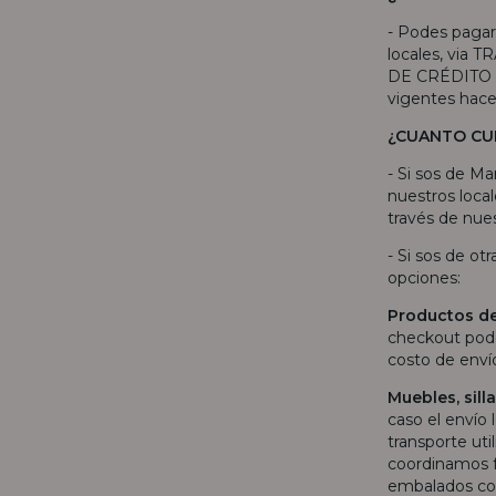
- Podes pagar
locales, via
DE CRÉDITO o
vigentes hac
¿CUANTO CU
- Si sos de Ma
nuestros local
través de nues
- Si sos de ot
opciones:
Productos d
checkout pode
costo de env
Muebles, sil
caso el envío 
transporte uti
coordinamos f
embalados con