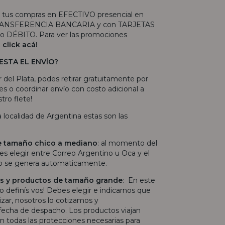
 tus compras en EFECTIVO presencial en
 TRANSFERENCIA BANCARIA y con TARJETAS
 DÉBITO. Para ver las promociones
e
click acá!
ESTA EL ENVÍO?
r del Plata, podes retirar gratuitamente por
es o coordinar envío con costo adicional a
tro flete!
ra localidad de Argentina estas son las
e tamaño chico a mediano
: al momento del
s elegir entre Correo Argentino u Oca y el
ío se genera automaticamente.
las y productos de tamaño grande
: En este
lo definís vos! Debes elegir e indicarnos que
lizar, nosotros lo cotizamos y
echa de despacho. Los productos viajan
 todas las protecciones necesarias para