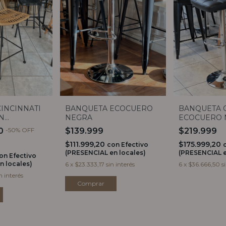
INCINNATI
BANQUETA ECOCUERO
BANQUETA 
AN
NEGRA
ECOCUERO 
ALTO
50
-
50
%
OFF
$139.999
$219.999
$111.999,20
$175.999,20
con
Efectivo
(PRESENCIAL en locales)
(PRESENCIAL e
on
Efectivo
n locales)
6
x
$23.333,17
sin interés
6
x
$36.666,50
s
n interés