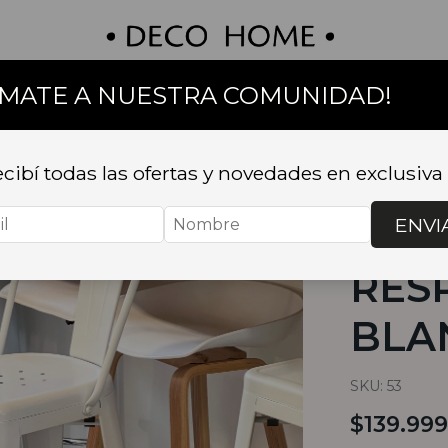
UMATE A NUESTRA COMUNIDAD!
on
Textil
Bazar
Baño
Muebles
Sillas 
cibí todas las ofertas y novedades en exclusiva
Inicio
.
SILLA
RESPALDO A
ENVI
BAN
RES
BLA
SKU:
53
$139.999