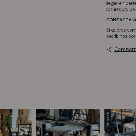
llegar en per
roturas y/o da
CONTACTAN
Si queres com
escribinos po
Compart
Sin stock