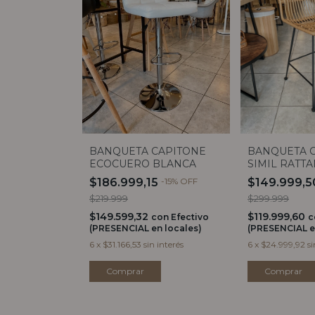
BANQUETA CAPITONE
BANQUETA C
ECOCUERO BLANCA
SIMIL RATT
RESPALDO 
$186.999,15
-
15
%
OFF
$149.999,
$219.999
$299.999
$149.599,32
$119.999,60
con
Efectivo
c
(PRESENCIAL en locales)
(PRESENCIAL e
6
x
$31.166,53
sin interés
6
x
$24.999,92
si