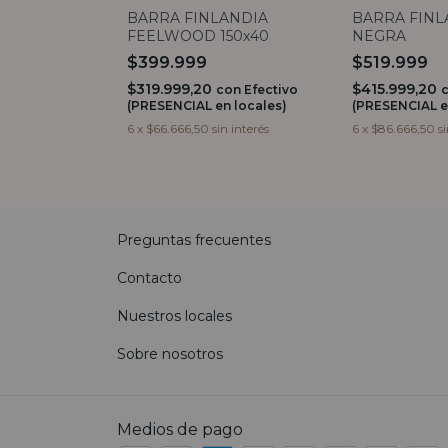
BARRA FINLANDIA
BARRA FINL
FEELWOOD 150x40
NEGRA
$399.999
$519.999
$319.999,20
$415.999,20
con
Efectivo
(PRESENCIAL en locales)
(PRESENCIAL e
6
x
$66.666,50
sin interés
6
x
$86.666,50
s
Preguntas frecuentes
Contacto
Nuestros locales
Sobre nosotros
Medios de pago