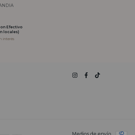
ANDIA
con
Efectivo
n locales)
in interés
Medios de envío