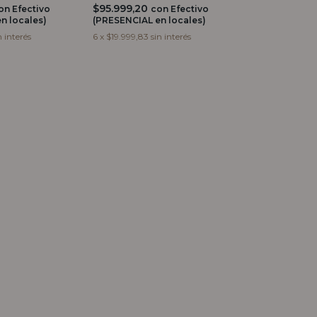
$95.999,20
on
Efectivo
con
Efectivo
n locales)
(PRESENCIAL en locales)
n interés
6
x
$19.999,83
sin interés