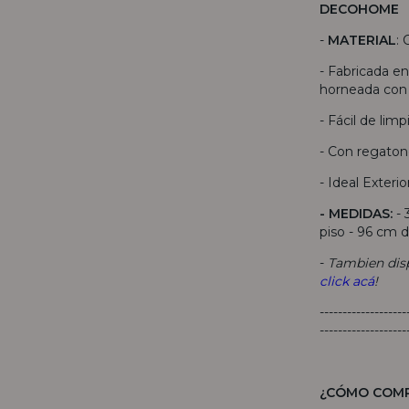
DECOHOME
-
MATERIAL
:
- Fabricada en
horneada con 
- Fácil de limp
- Con regato
- Ideal Exterio
- MEDIDAS:
-
piso - 96 cm d
-
Tambien disp
click acá
!
-------------------
-------------------
¿CÓMO COM