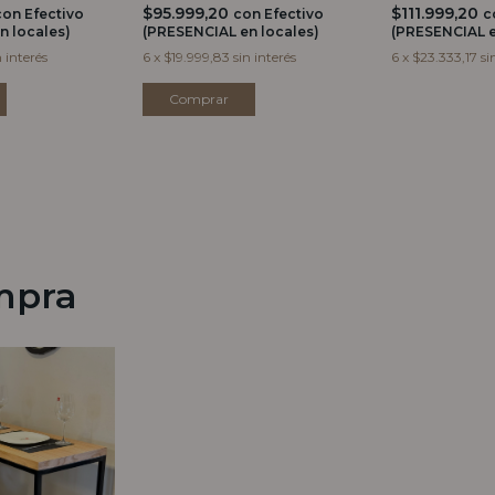
$95.999,20
$111.999,20
con
Efectivo
con
Efectivo
c
(PRESENCIAL en locales)
n locales)
(PRESENCIAL e
6
x
$19.999,83
sin interés
n interés
6
x
$23.333,17
si
mpra