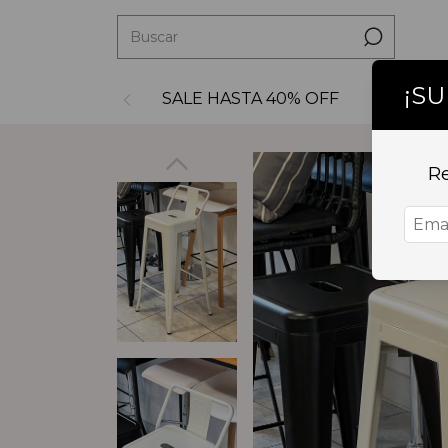
¡S
SALE HASTA 40% OFF
Decoraci
Re