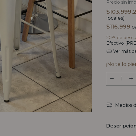
Precio sin im
$103.999,
locales)
$116.999
pa
20% de desc
Efectivo (PRE
Ver más de
¡No te lo pie
Medios d
Descripció