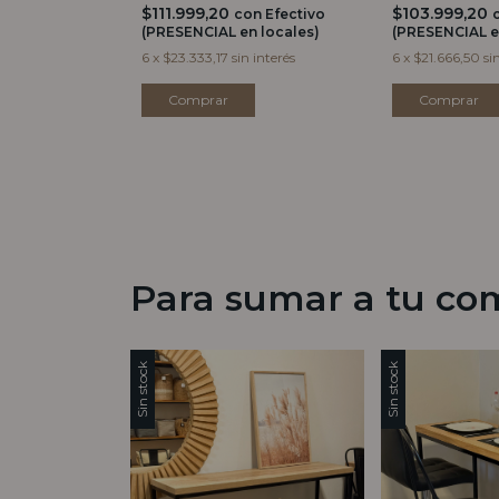
$111.999,20
$103.999,20
con
Efectivo
(PRESENCIAL en locales)
(PRESENCIAL e
6
x
$23.333,17
sin interés
6
x
$21.666,50
si
Para sumar a tu co
Sin stock
Sin stock