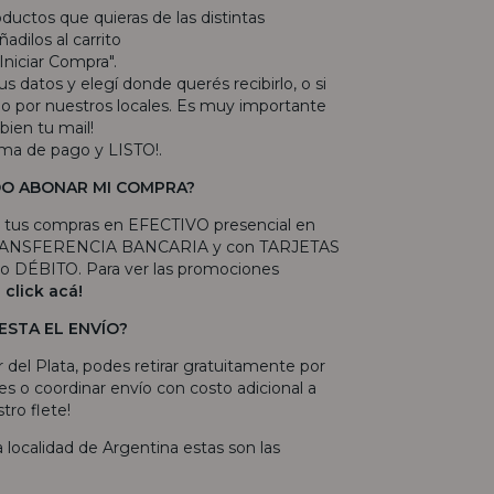
roductos que quieras de las distintas
adilos al carrito
"Iniciar Compra".
s datos y elegí donde querés recibirlo, o si
arlo por nuestros locales. Es muy importante
bien tu mail!
rma de pago y LISTO!.
O ABONAR MI COMPRA?
 tus compras en EFECTIVO presencial en
 TRANSFERENCIA BANCARIA y con TARJETAS
 DÉBITO. Para ver las promociones
e
click acá!
ESTA EL ENVÍO?
r del Plata, podes retirar gratuitamente por
es o coordinar envío con costo adicional a
tro flete!
ra localidad de Argentina estas son las