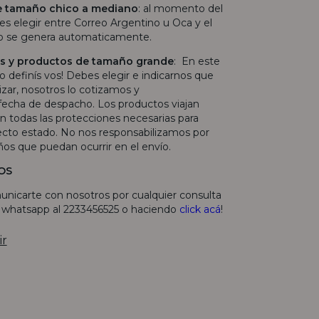
e tamaño chico a mediano
: al momento del
s elegir entre Correo Argentino u Oca y el
ío se genera automaticamente.
las y productos de tamaño grande
: En este
lo definís vos! Debes elegir e indicarnos que
lizar, nosotros lo cotizamos y
echa de despacho. Los productos viajan
 todas las protecciones necesarias para
fecto estado. No nos responsabilizamos por
ños que puedan ocurrir en el envío.
OS
unicarte con nosotros por cualquier consulta
r whatsapp al 2233456525 o haciendo
click acá
!
ir