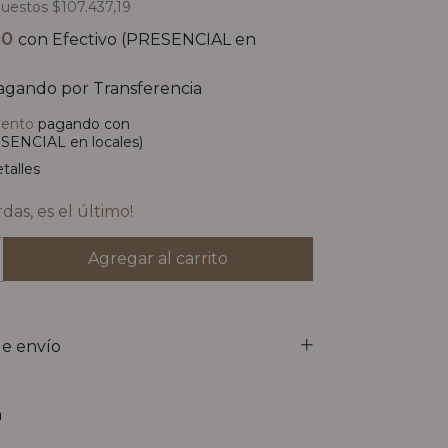
puestos
$107.437,19
20
con
Efectivo (PRESENCIAL en
gando por Transferencia
uento
pagando con
SENCIAL en locales)
talles
rdas, es el último!
e envío
n