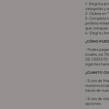
1- Elegí los p
categorías y añ
2- Clickea en 
3- Completá tu
preferís retir
que coloques 
4- Elegí tu fo
¿CÓMO PUED
- Podes pagar
locales, via
DE CRÉDITO o
vigentes hac
¿CUANTO CU
- Si sos de Ma
nuestros local
través de nues
- Si sos de ot
opciones: