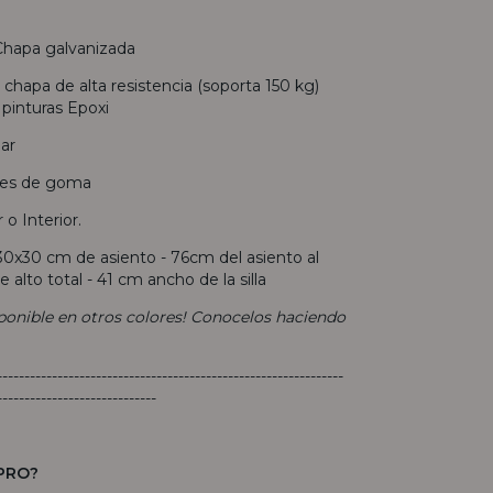
 Chapa galvanizada
 chapa de alta resistencia (soporta 150 kg)
pinturas Epoxi
iar
nes de goma
r o Interior.
 30x30 cm de asiento - 76cm del asiento al
e alto total - 41 cm ancho de la silla
onible en otros colores! Conocelos haciendo
---------------------------------------------------------------
-----------------------------
PRO?