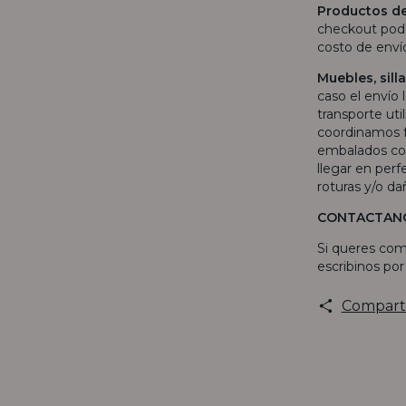
Productos d
checkout pode
costo de env
Muebles, sil
caso el envío 
transporte uti
coordinamos f
embalados con
llegar en per
roturas y/o da
CONTACTAN
Si queres com
escribinos po
Compart