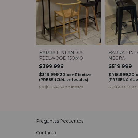
BARRA FINLANDIA
BARRA FINL
FEELWOOD 150x40
NEGRA
$399.999
$519.999
$319.999,20
$415.999,20
con
Efectivo
(PRESENCIAL en locales)
(PRESENCIAL e
6
x
$66.666,50
sin interés
6
x
$86.666,50
s
Preguntas frecuentes
Contacto