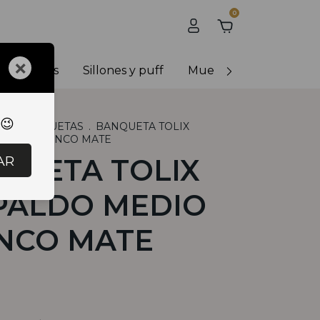
0
×
y banquetas
Sillones y puff
Muebles de exterior
 😉
S
.
BANQUETAS
.
BANQUETA TOLIX
EDIO BLANCO MATE
AR
QUETA TOLIX
PALDO MEDIO
NCO MATE