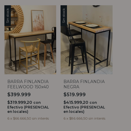
Sin stock
Sin stock
BARRA FINLANDIA
BARRA FINLANDIA
FEELWOOD 150x40
NEGRA
$399.999
$519.999
$319.999,20
$415.999,20
con
con
Efectivo (PRESENCIAL
Efectivo (PRESENCIAL
en locales)
en locales)
6
x
$66.666,50
sin interés
6
x
$86.666,50
sin interés