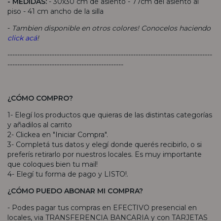
- MEDIDAS:
- 30x30 cm de asiento - 77cm del asiento al
piso - 41 cm ancho de la silla
-
Tambien disponible en otros colores! Conocelos haciendo
click acá
!
-----------------------------------------------------------------------------------
-----------------------------------------------
¿CÓMO COMPRO?
1- Elegí los productos que quieras de las distintas categorías
y añadilos al carrito
2- Clickea en "Iniciar Compra".
3- Completá tus datos y elegí donde querés recibirlo, o si
preferís retirarlo por nuestros locales. Es muy importante
que coloques bien tu mail!
4- Elegí tu forma de pago y LISTO!.
¿CÓMO PUEDO ABONAR MI COMPRA?
- Podes pagar tus compras en EFECTIVO presencial en
locales, via TRANSFERENCIA BANCARIA y con TARJETAS