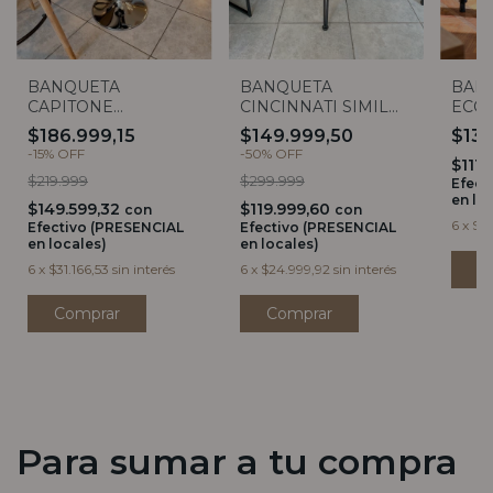
BANQUETA
BANQUETA
BAN
CAPITONE
CINCINNATI SIMIL
ECO
ECOCUERO BLANCA
RATTAN RESPALDO
$186.999,15
$149.999,50
$13
ALTO
-
15
%
OFF
-
50
%
OFF
$111.
$219.999
$299.999
Efect
en lo
$149.599,32
$119.999,60
con
con
6
x
$23
Efectivo (PRESENCIAL
Efectivo (PRESENCIAL
en locales)
en locales)
6
x
$31.166,53
sin interés
6
x
$24.999,92
sin interés
Para sumar a tu compra