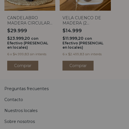
CANDELABRO
VELA CUENCO DE
MADERA CIRCULAR
MADERA (2
(2 TAMAÑOS)
TAMAÑOS)
$29.999
$14.999
$23.999,20
$11.999,20
con
con
Efectivo (PRESENCIAL
Efectivo (PRESENCIAL
en locales)
en locales)
6
x
$4.999,83
sin interés
6
x
$2.499,83
sin interés
Comprar
Comprar
Preguntas frecuentes
Contacto
Nuestros locales
Sobre nosotros