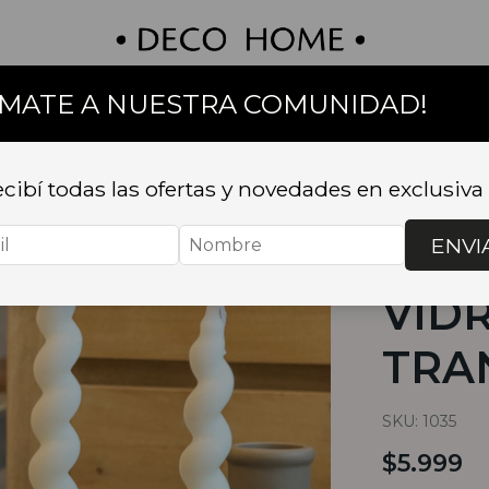
UMATE A NUESTRA COMUNIDAD!
on
Textil
Bazar
Baño
Muebles
Sillas 
cibí todas las ofertas y novedades en exclusiva
Inicio
.
DECO
TRANSPARE
ENVI
CAN
VID
TRA
SKU:
1035
$5.999