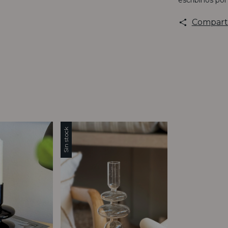
escribinos po
Compart
Sin stock