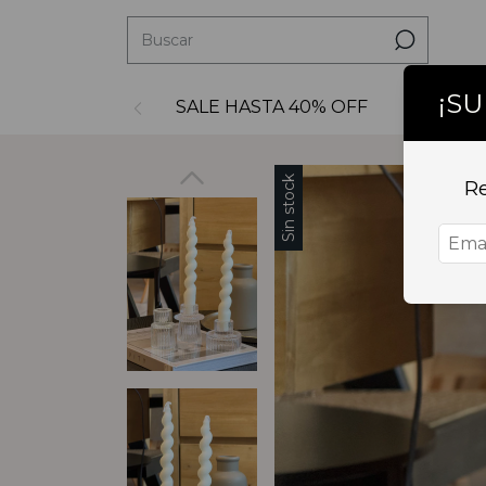
¡S
SALE HASTA 40% OFF
Decoraci
Sin stock
Re