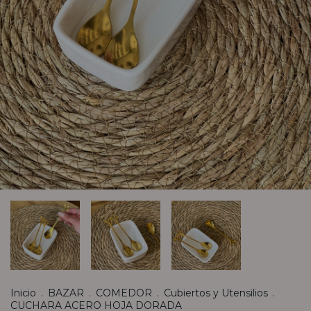
Inicio
.
BAZAR
.
COMEDOR
.
Cubiertos y Utensilios
.
CUCHARA ACERO HOJA DORADA