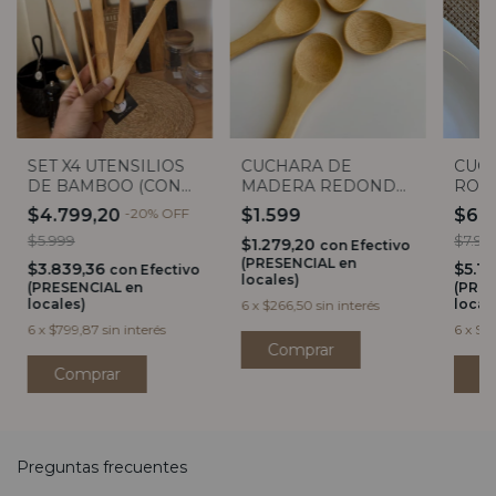
CUC
SET X4 UTENSILIOS
CUCHARA DE
ROS
DE BAMBOO (CON
MADERA REDONDA
INOX
PINZA)
13CM
$6.
$4.799,20
-
20
%
OFF
$1.599
$7.99
$5.999
$1.279,20
con
Efectivo
(PRESENCIAL en
$5.11
$3.839,36
con
Efectivo
locales)
(PRES
(PRESENCIAL en
local
locales)
6
x
$266,50
sin interés
6
x
$1.
6
x
$799,87
sin interés
Preguntas frecuentes