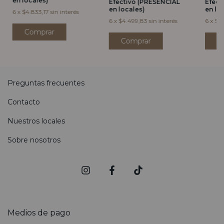
en locales)
Efectivo (PRESENCIAL
Efect
en locales)
en lo
6
x
$4.833,17
sin interés
6
x
$4.499,83
sin interés
6
x
$4.
Preguntas frecuentes
Contacto
Nuestros locales
Sobre nosotros
Medios de pago