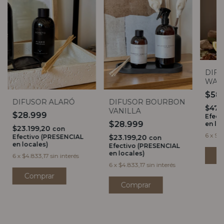
DIFU
WAV
$58
DIFUSOR ALARÓ
DIFUSOR BOURBON
$47.
VANILLA
$28.999
Efect
$28.999
en lo
$23.199,20
con
6
x
$9.
Efectivo (PRESENCIAL
$23.199,20
con
en locales)
Efectivo (PRESENCIAL
en locales)
C
6
x
$4.833,17
sin interés
6
x
$4.833,17
sin interés