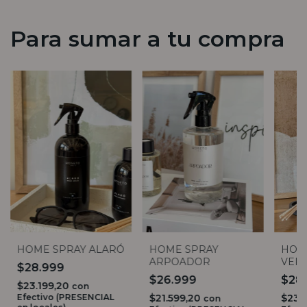
Para sumar a tu compra
HOME SPRAY ALARÓ
HOME SPRAY
HOM
ARPOADOR
VER
$28.999
$26.999
$28
$23.199,20
con
Efectivo (PRESENCIAL
$21.599,20
$23.
con