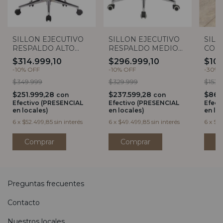
SILLON EJECUTIVO
SILLON EJECUTIVO
SILL
RESPALDO ALTO
RESPALDO MEDIO
CON
NEGRO
NEGRO
$314.999,10
$296.999,10
$107
-
10
%
OFF
-
10
%
OFF
-
30
%
$349.999
$329.999
$153.
$251.999,28
$237.599,28
$86.
con
con
Efectivo (PRESENCIAL
Efectivo (PRESENCIAL
Efect
en locales)
en locales)
en lo
6
x
$52.499,85
sin interés
6
x
$49.499,85
sin interés
6
x
$17
Preguntas frecuentes
Contacto
Nuestros locales