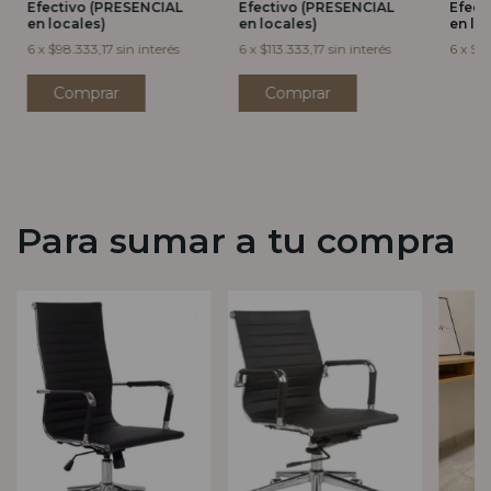
Efectivo (PRESENCIAL
Efectivo (PRESENCIAL
Efect
en locales)
en locales)
en lo
6
x
$98.333,17
sin interés
6
x
$113.333,17
sin interés
6
x
$83
Para sumar a tu compra