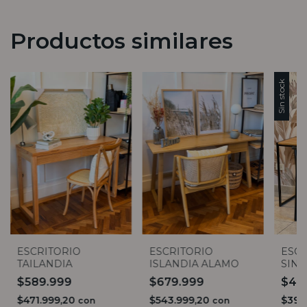
Productos similares
Sin stock
ESCRITORIO
ESCRITORIO
ESCR
TAILANDIA
ISLANDIA ALAMO
SIN
$589.999
$679.999
$49
$471.999,20
$543.999,20
$399
con
con