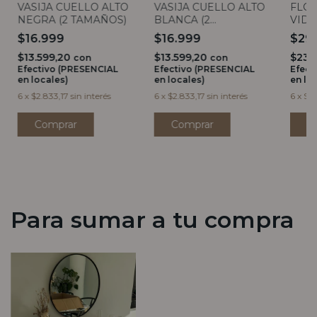
VASIJA CUELLO ALTO
VASIJA CUELLO ALTO
FLO
NEGRA (2 TAMAÑOS)
BLANCA (2
VIDR
TAMAÑOS)
ANC
$16.999
$16.999
$29
$13.599,20
$13.599,20
$23.
con
con
Efectivo (PRESENCIAL
Efectivo (PRESENCIAL
Efect
en locales)
en locales)
en lo
6
x
$2.833,17
sin interés
6
x
$2.833,17
sin interés
6
x
$4.
Comprar
Comprar
Para sumar a tu compra