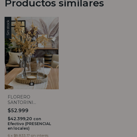
Productos similares
Sin stock
FLORERO
SANTORINI
TRANSPARENTE (2
$52.999
TAMAÑOS)
$42.399,20
con
Efectivo (PRESENCIAL
en locales)
6
x
$8.833,17
sin interés