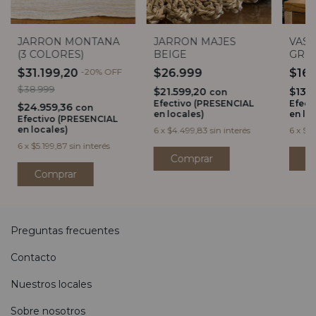
JARRON MONTANA
JARRON MAJES
VASI
(3 COLORES)
BEIGE
GRIS
$31.199,20
-
20
%
OFF
$26.999
$16
$38.999
$21.599,20
$13.
con
Efectivo (PRESENCIAL
Efect
$24.959,36
con
en locales)
en lo
Efectivo (PRESENCIAL
en locales)
6
x
$4.499,83
sin interés
6
x
$2.
6
x
$5.199,87
sin interés
C
Comprar
Preguntas frecuentes
Contacto
Nuestros locales
Sobre nosotros